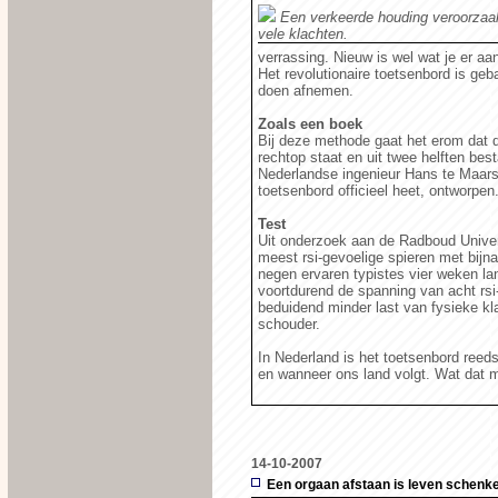
Een verkeerde houding veroorzaa
vele klachten.
verrassing. Nieuw is wel wat je er a
Het revolutionaire toetsenbord is ge
doen afnemen.
Zoals een boek
Bij deze methode gaat het erom dat 
rechtop staat en uit twee helften best
Nederlandse ingenieur Hans te Maarss
toetsenbord officieel heet, ontworpen
Test
Uit onderzoek aan de Radboud Univers
meest rsi-gevoelige spieren met bijn
negen ervaren typistes vier weken l
voortdurend de spanning van acht rs
beduidend minder last van fysieke kl
schouder.
In Nederland is het toetsenbord reeds
en wanneer ons land volgt. Wat dat mo
14-10-2007
Een orgaan afstaan is leven schenk