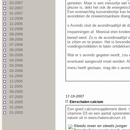
03-2007
genieten. Maar is een vieruurtje wel 
plezier is, dekt het ook de energeti
02-2007
Een evenwichtig tussendoortje kan bo
01-2007
avondeten de onweerstaanbare drang 
12-2006
11-2006
s Avonds sluit de avondmaaltijd de da
10-2006
inspanningen af. Meestal eten kindere
09-2006
bereid werd. Zo is de avondmaaltijd 
08-2006
te zitten en te praten. Het is boven
07-2006
voedingsmiddelen te laten ontdekken
06-2006
Wat er s avonds gegeten wordt, zou
05-2006
04-2006
eventueel aangevuld moet worden. Al
03-2006
menu heeft gestaan, mag die s avond
02-2006
01-2006
12-2005
11-2005
09-2005
17-10-2007
07-2005
Eierschalen calcium
01-2005
01-2004
Een goed calciumsupplement dient- n
01-2003
vitamine D3 en een aantal sporenelem
nature uit in eierschalencalcium zit.
Steeds meer en steeds jonger