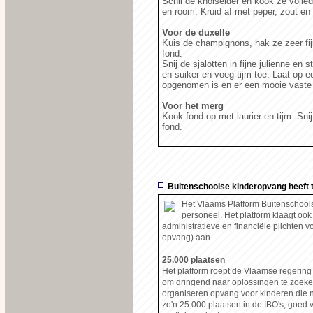
Schil de knolselder en kook ze volled
en room. Kruid af met peper, zout en 
Voor de duxelle
Kuis de champignons, hak ze zeer fijn
fond.
Snij de sjalotten in fijne julienne en 
en suiker en voeg tijm toe. Laat op ee
opgenomen is en er een mooie vaste co
Voor het merg
Kook fond op met laurier en tijm. Sni
fond.
Buitenschoolse kinderopvang heeft t
Het Vlaams Platform Buitenschool
personeel. Het platform klaagt oo
administratieve en financiële plichten v
opvang) aan.
25.000 plaatsen
Het platform roept de Vlaamse regering 
om dringend naar oplossingen te zoeke
organiseren opvang voor kinderen die 
zo'n 25.000 plaatsen in de IBO's, goed