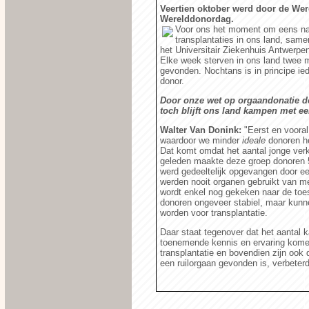
Veertien oktober werd door de Wer
Werelddonordag.
Voor ons het moment om eens na 
transplantaties in ons land, same
het Universitair Ziekenhuis Antwerpe
Elke week sterven in ons land twee m
gevonden. Nochtans is in principe ie
donor.
Door onze wet op orgaandonatie doe
toch blijft ons land kampen met ee
Walter Van Donink:
"Eerst en vooral
waardoor we minder
ideale
donoren he
Dat komt omdat het aantal jonge verkee
geleden maakte deze groep donoren 50
werd gedeeltelijk opgevangen door ee
werden nooit organen gebruikt van men
wordt enkel nog gekeken naar de toes
donoren ongeveer stabiel, maar kunn
worden voor transplantatie.
Daar staat tegenover dat het aantal k
toenemende kennis en ervaring kome
transplantatie en bovendien zijn ook
een ruilorgaan gevonden is, verbeter