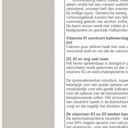
Botontkalking neemt steeds meer 
alleen omdat het een courant ouderdo
uitsluitend, vrouwen treft dan manne
bij mollige types. Genetische aanleg
cortisonegebruik kunnen hier een bela
overmatig gebruik van alcohol, koffi
De basis ervoor wordt niet zelden al 
bladgroenten en gezonde melkproduct
Vitamine Kl voorkomt kalkneerslag
bot
Calcium puur slikken haalt niet veel 
verzurend eiwit en vet dat de calci
D3, Kl en nog veel meer
Het beste opneembaar is biologisch 
eierschalen wordt gewonnen en dat va
vitamine K1 en eierschalenproteïne b
De sporenelementen strontium, koper, 
belangrijk voor een goede opname en
noodzakelijk voor een goede kalkopn
voor de opbouw van de botsubstantie,
botopbouwende cellen. Het activeert 
een sleutelrol speelt in de botstofwis
zorgt en dat tegelijk het afzetten va
De vitaminen K1 en D3 werken han
De eierschalenproteïne tenslotte - d
voor 64% hogere opname van calcium
het groeiproces, voor wie botontkalki