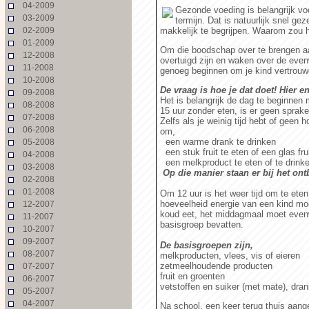
04-2009
Gezonde voeding is belangrijk v
03-2009
termijn. Dat is natuurlijk snel g
02-2009
makkelijk te begrijpen. Waarom zou h
01-2009
Om die boodschap over te brengen aan
12-2008
overtuigd zijn en waken over de even
11-2008
genoeg beginnen om je kind vertrou
10-2008
De vraag is hoe je dat doet! Hier en
09-2008
Het is belangrijk de dag te beginnen 
08-2008
15 uur zonder eten, is er geen sprake 
07-2008
Zelfs als je weinig tijd hebt of geen 
06-2008
om,
een warme drank te drinken
05-2008
een stuk fruit te eten of een glas fr
04-2008
een melkproduct te eten of te drinke
03-2008
Op die manier staan er bij het ont
02-2008
01-2008
Om 12 uur is het weer tijd om te ete
hoeveelheid energie van een kind moe
12-2007
koud eet, het middagmaal moet evenw
11-2007
basisgroep bevatten.
10-2007
09-2007
De basisgroepen zijn,
08-2007
melkproducten, vlees, vis of eieren
zetmeelhoudende producten
07-2007
fruit en groenten
06-2007
vetstoffen en suiker (met mate), dra
05-2007
04-2007
Na school, een keer terug thuis aang