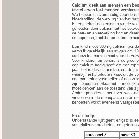
Calcium geeft aan mensen een bep
teveel ervan laat mensen verstarre
We hebben calcium nodig voor de opb
bloedstolling, de werking van het har
Bij een tekort aan calcium via de voe
gehouden door calcium uit het botweef
de hart- en spierwerking komen daardo
osteoporose, rachitis en osteomalaci
Een kind moet 800mg calcium per dag
verbruik geleidelijk aan stijgen om 12
aanbevolen hoeveelheid voor de vol
Voor kinderen en tieners is de groei
aan calcium nodig heeft om een top t
jaar. Het is dus primordiaal om de ju
waarbij melkproducten vaak uit de v
een botmeting vaststellen of een vol
zijn tienerjaren. Maar het is moeilijk
moet denken aan de toestand van zijn
Andere periodes in het leven waar d
vinden we in de menopauze en bij me
behoeften wordt eveneens vastgestel
Productenlijst
Onderstaande lijst geeft enigszins e
verschillende producten, de getallen 
aardappel 8
miso 80