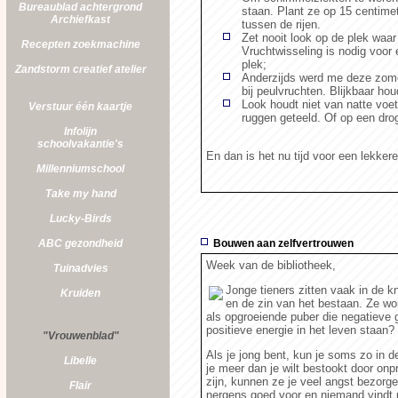
Bureaublad achtergrond
staan. Plant ze op 15 centime
Archiefkast
tussen de rijen.
Zet nooit look op de plek waar 
Recepten zoekmachine
Vruchtwisseling is nodig voor 
plek;
Zandstorm
creatief atelier
Anderzijds werd me deze zomer
bij peulvruchten. Blijkbaar ho
Look houdt niet van natte voe
Verstuur één kaartje
ruggen geteeld. Of op een drog
Infolijn
schoolvakantie's
En dan is het nu tijd voor een lekker
Millenniumschool
Take my hand
Lucky-Birds
ABC gezondheid
Bouwen aan zelfvertrouwen
Week van de bibliotheek,
Tuinadvies
Jonge tieners zitten vaak in de k
Kruiden
en de zin van het bestaan. Ze wor
als opgroeiende puber die negatieve 
positieve energie in het leven staan?
"Vrouwenblad"
Als je jong bent, kun je soms zo in d
Libelle
je meer dan je wilt bestookt door onp
zijn, kunnen ze je veel angst bezorgen
Flair
nergens goed voor en niemand vindt m