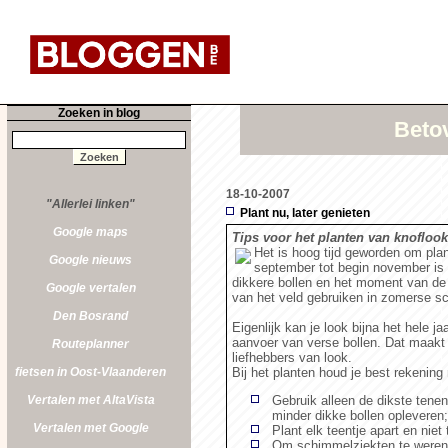
Zoeken in blog
Betov
18-10-2007
"Allerlei linken"
Plant nu, later genieten
Google maps
Tips voor het planten van knoflook
Het is hoog tijd geworden om plan
Google nieuws
september tot begin november is 
dikkere bollen en het moment van de o
Google vertalen
van het veld gebruiken in zomerse sc
Den Bosrand
Eigenlijk kan je look bijna het hele ja
aanvoer van verse bollen. Dat maakt 
Routeplanner
liefhebbers van look.
fietsen in Oost-Vlaanderen
Bij het planten houd je best rekening
Vertalen met AltaVista
Gebruik alleen de dikste tenen 
minder dikke bollen opleveren;
Vertalen met Google
Plant elk teentje apart en niet
Om schimmelziekten te weren is