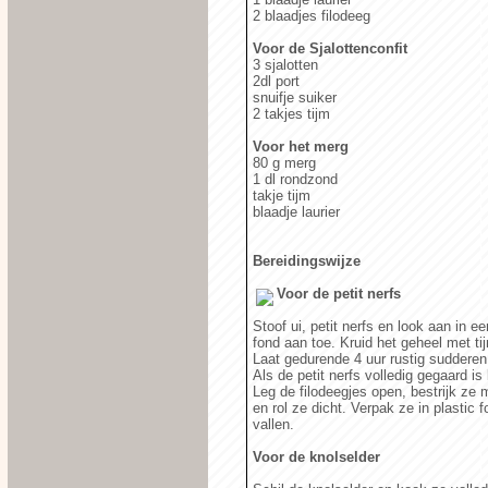
2 blaadjes filodeeg
Voor de Sjalottenconfit
3 sjalotten
2dl port
snuifje suiker
2 takjes tijm
Voor het merg
80 g merg
1 dl rondzond
takje tijm
blaadje laurier
Bereidingswijze
Voor de petit nerfs
Stoof ui, petit nerfs en look aan in e
fond aan toe. Kruid het geheel met tij
Laat gedurende 4 uur rustig sudderen
Als de petit nerfs volledig gegaard is
Leg de filodeegjes open, bestrijk ze 
en rol ze dicht. Verpak ze in plastic 
vallen.
Voor de knolselder