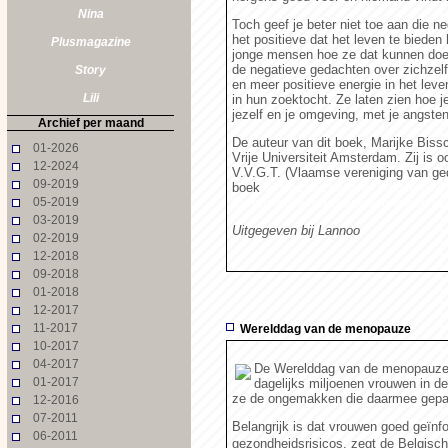
Nina
Toch geef je beter niet toe aan die ne
het positieve dat het leven te bieden 
Plusmagazine
jonge mensen hoe ze dat kunnen do
de negatieve gedachten over zichzelf
Story
en meer positieve energie in het leve
Lili
in hun zoektocht. Ze laten zien hoe j
jezelf en je omgeving, met je angsten
Archief per maand
De auteur van dit boek, Marijke Bis
01-2026
Vrije Universiteit Amsterdam. Zij is 
12-2024
V.V.G.T. (Vlaamse vereniging van ged
09-2019
boek
Je kind kan het zelf - Kinderen o
05-2019
Compernolle, en
Opvoeden in een ver
03-2019
Uitgegeven bij Lannoo
02-2019
12-2018
09-2018
01-2018
12-2017
11-2017
Werelddag van de menopauze
10-2017
04-2017
De Werelddag van de menopauze w
01-2017
dagelijks miljoenen vrouwen in 
ze de ongemakken die daarmee gepaa
12-2016
07-2011
Belangrijk is dat vrouwen goed geïnf
06-2011
gezondheidsrisicos, zegt de Belgis