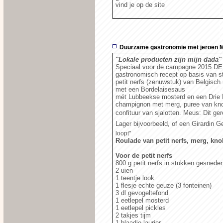
vind je op de site
Duurzame gastronomie met jeroen 
"Lokale producten zijn mijn dada"
Speciaal voor de campagne 2015 D
gastronomisch recept op basis van st
petit nerfs (zenuwstuk) van Belgisch 
met een Bordelaisesaus
mét Lubbeekse mosterd en een Drie F
champignon met merg, puree van kno
confituur van sjalotten. Meus: Dit g
Lager bijvoorbeeld, of een Girardin G
loopt"
Roulade van petit nerfs, merg, knol
Voor de petit nerfs
800 g petit nerfs in stukken gesnede
2 uien
1 teentje look
1 flesje echte geuze (3 fonteinen)
3 dl gevogeltefond
1 eetlepel mosterd
1 eetlepel pickles
2 takjes tijm
1 blaadje laurier