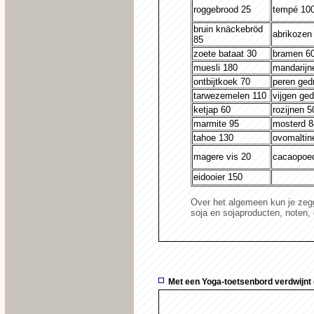
roggebrood 25
tempé 10
bruin knäckebröd
abrikozen 
85
zoete bataat 30
bramen 6
muesli 180
mandarijn
ontbijtkoek 70
peren ged
tarwezemelen 110
vijgen ged
ketjap 60
rozijnen 5
marmite 95
mosterd 8
tahoe 130
ovomaltin
magere vis 20
cacaopoe
eidooier 150
Over het algemeen kun je zegge
soja en sojaproducten, noten, 
Met een Yoga-toetsenbord verdwijnt 