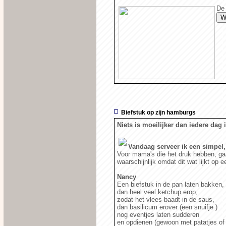
De 
Biefstuk op zijn hamburgs
Niets is moeilijker dan iedere dag 
Vandaag serveer ik een simpel,
Voor
mama's die het druk hebben, gaat
waarschijnlijk omdat dit wat lijkt op
Nancy
Een biefstuk in de pan laten bakken,
dan heel veel ketchup erop,
zodat het vlees baadt in de saus,
dan basilicum erover (een snuifje )
nog eventjes laten sudderen
en opdienen (gewoon met patatjes of f