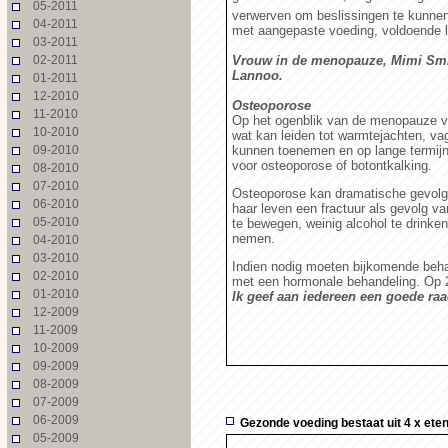
05-2011
verwerven om beslissingen te kunnen
04-2011
met aangepaste voeding, voldoende l
03-2011
02-2011
Vrouw in de menopauze, Mimi Smit
Lannoo.
01-2011
12-2010
Osteoporose
11-2010
Op het ogenblik van de menopauze v
10-2010
wat kan leiden tot warmtejachten, va
09-2010
kunnen toenemen en op lange termijn 
voor osteoporose of botontkalking.
08-2010
07-2010
Osteoporose kan dramatische gevolge
06-2010
haar leven een fractuur als gevolg 
05-2010
te bewegen, weinig alcohol te drinken
nemen.
04-2010
03-2010
Indien nodig moeten bijkomende behan
02-2010
met een hormonale behandeling. Op 2
01-2010
Ik geef aan iedereen een goede raa
12-2009
11-2009
10-2009
09-2009
08-2009
07-2009
06-2009
Gezonde voeding bestaat uit 4 x ete
05-2009