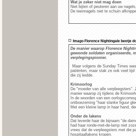
Wat je zeker niet mag doen
Niet bijten of peuteren aan uw nagels
De teennagels niet te schuin afknipp
Imago Florence Nightingale beetje do
De manier waarop Florence Nightin
gewonde soldaten organiseerde, ma
verplegingspionier.
Maar volgens de Sunday Times was 
patiënten, maar stak ze ook veel tijd
die zij leidde.
Krimoorlog
De "moeder van alle verpleegsters".
manier waarop zij tijdens de Krimoor
In de woorden van een oorlogscorresp
ontboezeming "haar slanke figuur gle
Met een kleine lamp in haar hand, de
Onder de lakens
Dat leverde haar de bijnaam "de dam
had haar ronde-met-de-lamp niet zoz
vrees dat de verpleegsters met die pa
hospitaallakens kropen.