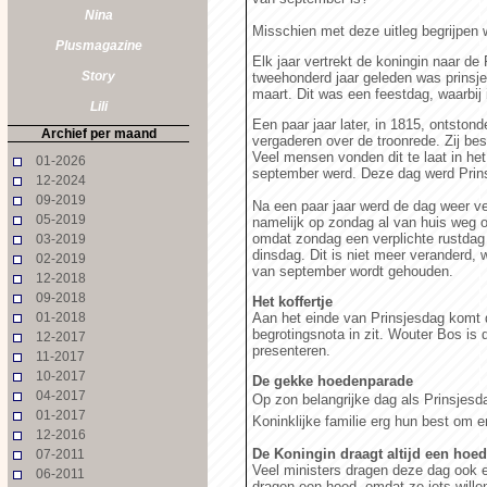
Nina
Misschien met deze uitleg begrijpen 
Plusmagazine
Elk jaar vertrekt de koningin naar de
Story
tweehonderd jaar geleden was prinsj
maart. Dit was een feestdag, waarbij
Lili
Een paar jaar later, in 1815, ontsto
Archief per maand
vergaderen over de troonrede. Zij be
Veel mensen vonden dit te laat in het
01-2026
september werd. Deze dag werd Pri
12-2024
09-2019
Na een paar jaar werd de dag weer v
05-2019
namelijk op zondag al van huis weg o
omdat zondag een verplichte rustdag
03-2019
dinsdag. Dit is niet meer veranderd,
02-2019
van september wordt gehouden.
12-2018
09-2018
Het koffertje
01-2018
Aan het einde van Prinsjesdag komt d
begrotingsnota in zit. Wouter Bos is 
12-2017
presenteren.
11-2017
10-2017
De gekke hoedenparade
04-2017
Op zon belangrijke dag als Prinsjesd
01-2017
Koninklijke familie erg hun best om er
12-2016
De Koningin draagt altijd een hoed
07-2011
Veel ministers dragen deze dag ook e
06-2011
dragen een hoed, omdat ze iets willen