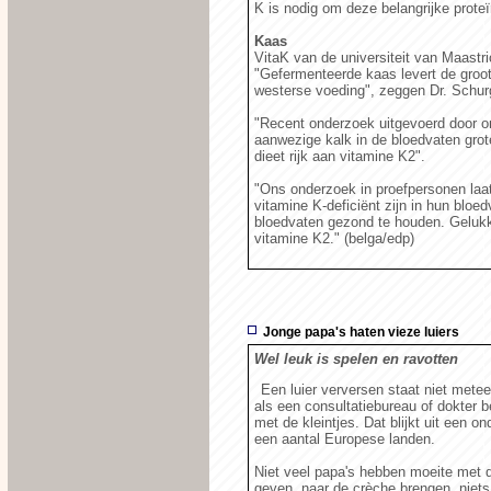
K is nodig om deze belangrijke proteï
Kaas
VitaK van de universiteit van Maastr
"Gefermenteerde kaas levert de groots
westerse voeding", zeggen Dr. Schur
"Recent onderzoek uitgevoerd door on
aanwezige kalk in de bloedvaten gro
dieet rijk aan vitamine K2".
"Ons onderzoek in proefpersonen la
vitamine K-deficiënt zijn in hun bloe
bloedvaten gezond te houden. Gelukki
vitamine K2." (belga/edp)
Jonge papa's haten vieze luiers
Wel leuk is spelen en ravotten
Een luier verversen staat niet metee
als een consultatiebureau of dokter 
met de kleintjes. Dat blijkt uit een o
een aantal Europese landen.
Niet veel papa's hebben moeite met d
geven, naar de crèche brengen, niets