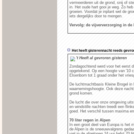
vermeerderen uit de grond, snij of st
in. Het oude hart gooi je weg. Zo heb
groeien. Voordat je inplant wel de gr
iets dergelijks door te mengen.
Vervolg: de vijververzorging in de 
Het heeft gisterennacht reeds gevro
't Heeft al gevroren gisteren
Zondagochtend werd voor het eerst di
opgetekend. Op een hoogte van '10 ce
Elsenborn tot 1 graad onder het vri
De luchtmachtbasis Kleine Brogel in
waarnemingshoogte. Ook deze nacht 
grond komen.
De lucht die over onze omgeving uitst
en windstille nachten treedt een fli
goed. Het verschil tussen maxima en
70 liter regen in Alpen
In een groot deel van Europa is het 
de Alpen is de sneeuwvalgrens gedaal
viel in de afgelopen 24 uur liefst 70 l