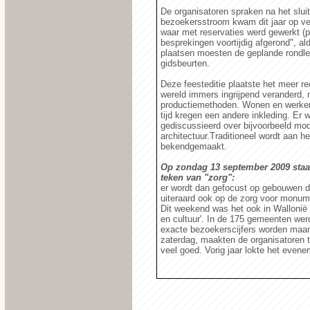
De organisatoren spraken na het slui
bezoekersstroom kwam dit jaar op ve
waar met reservaties werd gewerkt (p
besprekingen voortijdig afgerond", a
plaatsen moesten de geplande rondlei
gidsbeurten.
Deze feesteditie plaatste het meer re
wereld immers ingrijpend veranderd, 
productiemethoden. Wonen en werken, 
tijd kregen een andere inkleding. Er
gediscussieerd over bijvoorbeeld mod
architectuur.Traditioneel wordt aan h
bekendgemaakt.
Op zondag 13 september 2009 staa
teken van "zorg":
er wordt dan gefocust op gebouwen d
uiteraard ook op de zorg voor monum
Dit weekend was het ook in Walloni
en cultuur'. In de 175 gemeenten w
exacte bezoekerscijfers worden maa
zaterdag, maakten de organisatoren 
veel goed. Vorig jaar lokte het evene