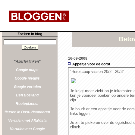
Zoeken in blog
Betov
16-09-2008
"Allerlei linken"
Appeltje voor de dorst
Google maps
"Horoscoop vissen 20/2 - 20/3"
Google nieuws
Google vertalen
Je krijgt meer zicht op je inkomsten 
Den Bosrand
kun je voordeel boeken op andere ter
zijn.
Routeplanner
Je houdt er een appeltje voor de dor
fietsen in Oost-Vlaanderen
links liggen.
Vertalen met AltaVista
Je zit te piekeren over de egoïstisch
clinch.
Vertalen met Google