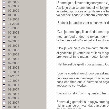
04-2009
 Sommige spijsverteringsenzymen zij
03-2009
Als je je eten te snel doorslikt, kri
02-2009
je verteringsproces al op de eerste h
voldoende zodat je lichaam voldoen
01-2009
12-2008
 Bedank je tanden voor al hun werk 
11-2008
10-2008
 Gun je smaakpapillen de tijd om te p
09-2008
met junkfood of door te roken: hoe mi
08-2008
'ik ben verzadigd' -gevoel zullen doo
07-2008
06-2008
 Ook je keelholte en slokdarm zulle
05-2008
al gedeeltelijk verteerde stukjes mo
04-2008
brokken tot in je maag moeten krijge
03-2008
02-2008
 Net hetzelfde geldt voor je maag. O
01-2008
12-2007
 Voor je voedsel wordt doorgesast na
11-2007
hun sappen aan toevoegen. Deze twe
10-2007
nooit een time out is. Vermoeide orga
09-2007
voedsel te ver-werken.
08-2007
 Vezels tot slot (bv. in groenten, fru
07-2007
06-2007
Eenvoudig gesteld is je spijsverterin
05-2007
Het is aan jou om van dat parcours e
04-2007