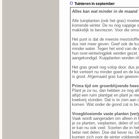
Tuinieren in september
Alles kan wat minder in de maand 
Alle tuinplanten (ook het gras) moet
komende winter. De nu nog sappige s
makkelijk te bevriezen. Voor die omsch
Het punt is dat de meeste meststoffen
dus niet meer geven. Geef ook de kui
minder water. Tegen het eind van de
hun over-winteringplek worden gezet.
aangekondigd. Kuipplanten worden nl.
Het gras groeit nog volop door, dus j
Het verteert nu minder goed en de ka
is groot. Afgemaaid gras kan gewoon
Prima tijd om groenblijvende heest
Plant je ze nu, dan hebben ze nog al
altijd een ruim plantgat en plant je 
kwekerij stonden. Dat is te zien aan 
komen. Wat onder de grond zat is bru
Vroegbloeiende vaste planten (ver)
Vaak wordt aangeraden om alleen in h
je ze planten, verplanten, delen of s
er kan nu ook veel. Soorten die in he
beter niet delen. Doe dat liever nu. 
kunnen zich voor de winter voldoende 