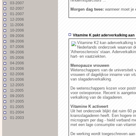
hindernisparcours ...
03-2007
02-2007
Morgen dag twee:
wanneer moet je e
01-2007
12-2006
11-2006
10-2006
Vitamine K pakt aderverkalking aan
09-2006
08-2006
Vitamine K2 kan aderverkalking to
07-2006
Nederlands onderzoek waarvan de r
'Atherosclerosis' staan. Aderverkalkin
06-2006
hart- en vaatziekten.
05-2006
04-2006
Menopauze vrouwen
03-2006
Wetenschappers van de universiteit 
02-2006
vrouwen of dagelijkse inname van vi
van slagaderverkalking.
01-2006
12-2005
De wetenschappers kozen voor postm
11-2005
voor osteoporose. Recent is aangeto
09-2005
verkalking van de slagaderen.
07-2005
Vitamine K activeert
01-2005
Uit het onderzoek blijkt dat ruim 60 
01-2004
kransslagaderen heeft. Een hogere in
01-2003
microgram per dag - hield verband me
met een lage consumptie van vitamin
De werking wordt toegeschreven aan d