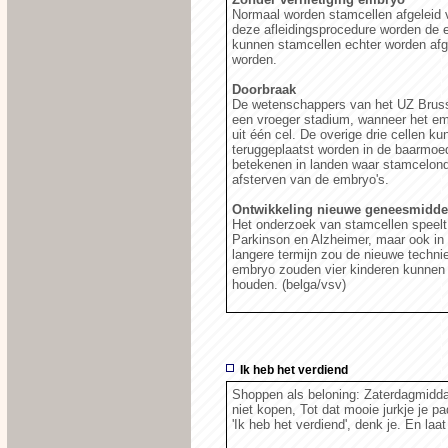
Normaal worden stamcellen afgeleid 
deze afleidingsprocedure worden de e
kunnen stamcellen echter worden afg
worden.
Doorbraak
De wetenschappers van het UZ Brusse
een vroeger stadium, wanneer het embr
uit één cel. De overige drie cellen 
teruggeplaatst worden in de baarmoe
betekenen in landen waar stamcelond
afsterven van de embryo's.
Ontwikkeling nieuwe geneesmidde
Het onderzoek van stamcellen speelt n
Parkinson en Alzheimer, maar ook in
langere termijn zou de nieuwe technie
embryo zouden vier kinderen kunnen
houden. (belga/vsv)
Ik heb het verdiend
Shoppen als beloning: Zaterdagmiddag
niet kopen, Tot dat mooie jurkje je pad
'Ik heb het verdiend', denk je. En laa