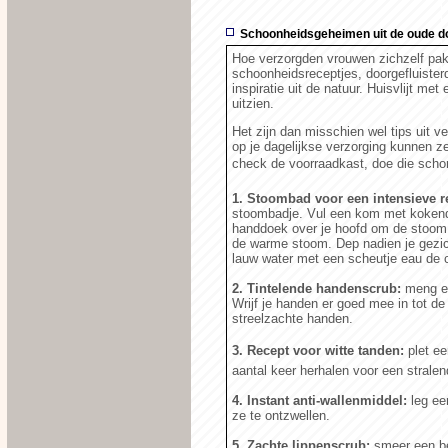
Schoonheidsgeheimen uit de oude d
Hoe verzorgden vrouwen zichzelf pa
schoonheidsreceptjes, doorgefluister
inspiratie uit de natuur. Huisvlijt met
uitzien.
Het zijn dan misschien wel tips uit v
op je dagelijkse verzorging kunnen z
check de voorraadkast, doe die schor
1. Stoombad voor een intensieve r
stoombadje. Vul een kom met kokend 
handdoek over je hoofd om de stoom n
de warme stoom. Dep nadien je gezic
lauw water met een scheutje eau de 
2. Tintelende handenscrub:
meng ee
Wrijf je handen er goed mee in tot de 
streelzachte handen.
3. Recept voor witte tanden:
plet ee
aantal keer herhalen voor een stralen
4. Instant anti-wallenmiddel:
leg ee
ze te ontzwellen.
5. Zachte lippenscrub:
smeer een bee