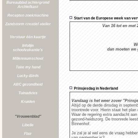
Bureaublad achtergrond
Archiefkast
Recepten zoekmachine
Start van de Europese week van ver
Zandstorm
creatief atelier
Van 16 tot en met 
Verstuur één kaartje
We
Infolijn
dan moeten we 
schoolvakantie's
Millenniumschool
Take my hand
Lucky-Birds
ABC gezondheid
Prinsjesdag in Nederland
Tuinadvies
Vandaag is het weer zover "Prinsj
Kruiden
Altijd op de derde dinsdag in septem
troontrede voor. Hierin staat het pla
Waar de regering extra aandacht aan w
"Vrouwenblad"
gezond-heidszorg. De troonrede leest 
Binnenhof.
Libelle
Je zal je al wel eens de vraag hebbe
Flair
van september is?