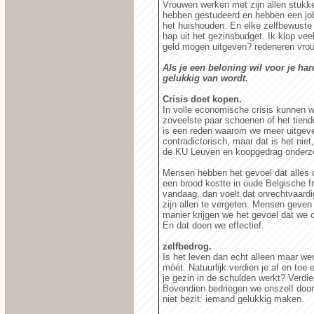
Vrouwen werken met zijn allen stukke
hebben gestudeerd en hebben een job.
het huishouden. En elke zelfbewuste 
hap uit het gezinsbudget. Ik klop vee
geld mogen uitgeven? redeneren vro
Als je een beloning wil voor je ha
gelukkig van wordt.
Crisis doet kopen.
In volle economische crisis kunnen 
zoveelste paar schoenen of het tiend
is een reden waarom we meer uitgeven
contradictorisch, maar dat is het niet
de KU Leuven en koopgedrag onderz
Mensen hebben het gevoel dat alles 
een brood kostte in oude Belgische fr
vandaag, dan voelt dat onrechtvaard
zijn allen te vergeten. Mensen geven
manier krijgen we het gevoel dat we
En dat doen we effectief.
zelfbedrog.
Is het leven dan echt alleen maar we
móét. Natuurlijk verdien je af en toe 
je gezin in de schulden werkt? Verdie
Bovendien bedriegen we onszelf door 
niet bezit: iemand gelukkig maken.