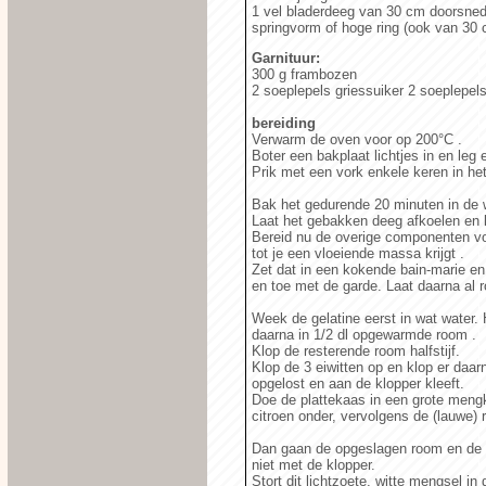
1 vel bladerdeeg van 30 cm doorsne
springvorm of hoge ring (ook van 30
Garnituur:
300 g frambozen
2 soeplepels griessuiker 2 soeplepel
bereiding
Verwarm de oven voor op 200°C .
Boter een bakplaat lichtjes in en leg 
Prik met een vork enkele keren in het
Bak het gedurende 20 minuten in de
Laat het gebakken deeg afkoelen en l
Bereid nu de overige componenten voo
tot je een vloeiende massa krijgt .
Zet dat in een kokende bain-marie en
en toe met de garde. Laat daarna al 
Week de gelatine eerst in wat water.
daarna in 1/2 dl opgewarmde room .
Klop de resterende room halfstijf.
Klop de 3 eiwitten op en klop er daar
opgelost en aan de klopper kleeft.
Doe de plattekaas in een grote meng
citroen onder, vervolgens de (lauwe) 
Dan gaan de opgeslagen room en de ei
niet met de klopper.
Stort dit lichtzoete, witte mengsel i