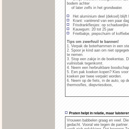
bodem achter
of later zelfs in het grondwater.
Het aluminium deel (deksel) blijft
Krant: variërend van een paar dag
Frisdrankflesjes: op schaduwrijke
Kauwgum: 20 tot 25 jaar
Frietbakje, piepschuim of koffiebek
Tips om zwerfvuil te bannen!
1. Verpak de boterhammen in een ste
2. Spoor je kind aan om niet opgege
te nemen.
3. Stop een zakje in de boekentas. Da
vuilnisbak tegenkomt.
4. Neem een herbruikbare boodschap
5. Een pak koeken kopen? Kies voor 
koeken per twee verpakt worden.
6. Neem op de fiets, in de auto, op d
thermosfles, diepvriesdoos,
Praten helpt in relatie, maar luisteren
Vrouwen babbelen graag en veel. Die 
gedacht. Vooral wie tegen de partner 
voelt zich gelukkiger. Dat beweren Z