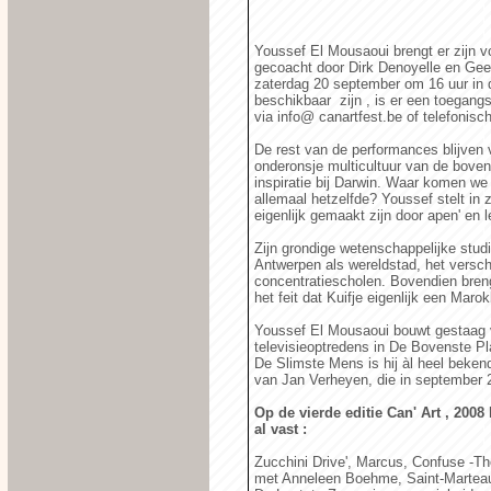
Youssef El Mousaoui brengt er zijn vo
gecoacht door Dirk Denoyelle en Geer
zaterdag 20 september om 16 uur in 
beschikbaar zijn , is er een toegangs
via info@ canartfest.be of telefonisc
De rest van de performances blijven 
onderonsje multicultuur van de boven
inspiratie bij Darwin. Waar komen w
allemaal hetzelfde? Youssef stelt in
eigenlijk gemaakt zijn door apen' en l
Zijn grondige wetenschappelijke studi
Antwerpen als wereldstad, het versch
concentratiescholen. Bovendien brengt
het feit dat Kuifje eigenlijk een Maro
Youssef El Mousaoui bouwt gestaag vo
televisieoptredens in De Bovenste 
De Slimste Mens is hij àl heel bekend 
van Jan Verheyen, die in september 
Op de vierde editie Can' Art , 200
al vast :
Zucchini Drive', Marcus, Confuse -The
met Anneleen Boehme, Saint-Marteau,