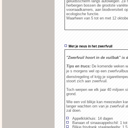
geluidsscherm langs autowegen. Ze he
herbergen bossen de grootste variëtei
voorraadkamers, aan biodiversiteit o
ecologische functie.
Waarheen van 5 tot en met 12 oktob
Met je neus in het zwerfvuil
"Zwerfvuil hoort in de vuilbak" i
Tips en trucs:
De komende weken wor
je s morgens wel op een zwerfvuilbu
dienstregeling of krijg je sigaretten
stoort zich aan zwerfvuil.
Toch werpen we elk jaar 40 miljoen s
grond.
Wie een vol blikje kan meezeulen ka
langer wachten om van je zwerfvuil a
zal doen.
Appelklokhuis: 14 dagen
Banaan of sinaasappelschil: 1 tot 
Blikje frisdrank staalgedeelte: 1,5