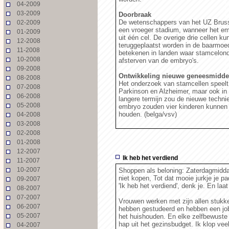
04-2009
03-2009
Doorbraak
De wetenschappers van het UZ Brusse
02-2009
een vroeger stadium, wanneer het embr
01-2009
uit één cel. De overige drie cellen 
12-2008
teruggeplaatst worden in de baarmoe
11-2008
betekenen in landen waar stamcelond
10-2008
afsterven van de embryo's.
09-2008
Ontwikkeling nieuwe geneesmidde
08-2008
Het onderzoek van stamcellen speelt n
07-2008
Parkinson en Alzheimer, maar ook in
06-2008
langere termijn zou de nieuwe technie
05-2008
embryo zouden vier kinderen kunnen
houden. (belga/vsv)
04-2008
03-2008
02-2008
01-2008
12-2007
Ik heb het verdiend
11-2007
10-2007
Shoppen als beloning: Zaterdagmiddag
niet kopen, Tot dat mooie jurkje je pad
09-2007
'Ik heb het verdiend', denk je. En laa
08-2007
07-2007
Vrouwen werken met zijn allen stukke
06-2007
hebben gestudeerd en hebben een job.
05-2007
het huishouden. En elke zelfbewuste 
hap uit het gezinsbudget. Ik klop vee
04-2007