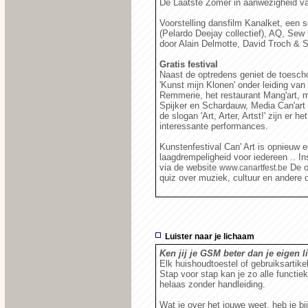
De Laatste Zomer in aanwezigheid va
Voorstelling dansfilm Kanalket, een so
(Pelardo Deejay collectief), AQ, Sew
door Alain Delmotte, David Troch & S
Gratis festival
Naast de optredens geniet de toesch
'Kunst mijn Klonen' onder leiding va
Remmerie, het restaurant Mang'art, m
Spijker en Schardauw, Media Can'art 
de slogan 'Art, Arter, Artst!' zijn er 
interessante performances.
Kunstenfestival Can' Art is opnieuw ee
laagdrempeligheid voor iedereen .. In
via de website
De o
www.canartfest.be
quiz over muziek, cultuur en andere
Luister naar je lichaam
Ken jij je GSM beter dan je eigen 
Elk huishoudtoestel of gebruiksartike
Stap voor stap kan je zo alle functi
helaas zonder handleiding.
Wat je over het jouwe weet, heb je bij