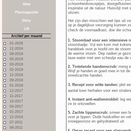
schoonheidsreceptjes, doorgefluister
Nina
inspiratie uit de natuur. Huisvlijt met
Plusmagazine
uitzien.
Story
Het zijn dan misschien wel tips uit v
op je dagelijkse verzorging kunnen z
Lili
check de voorraadkast, doe die schor
Archief per maand
1. Stoombad voor een intensieve r
01-2026
stoombadje. Vul een kom met kokend 
12-2024
handdoek over je hoofd om de stoom n
de warme stoom. Dep nadien je gezic
09-2019
lauw water met een scheutje eau de 
05-2019
03-2019
2. Tintelende handenscrub:
meng ee
02-2019
Wrijf je handen er goed mee in tot de 
12-2018
streelzachte handen.
09-2018
3. Recept voor witte tanden:
plet ee
01-2018
aantal keer herhalen voor een stralen
12-2017
11-2017
4. Instant anti-wallenmiddel:
leg ee
10-2017
ze te ontzwellen.
04-2017
01-2017
5. Zachte lippenscrub:
smeer een bee
over je lippen. Dode huidcellen en vel
12-2016
snoepjesroze en gehydrateerd uit.
07-2011
06-2011
6. Omas recept voor een glanzende