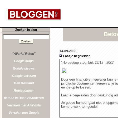
Zoeken in blog
Betov
14-09-2008
"Allerlei linken"
Laat je begeleiden
Google maps
"Horoscoop steenbok 22/12 - 20/1"
Google nieuws
Google vertalen
Door een financiële meevaller kun je
Den Bosrand
juridische documenten vergen al je a
eentje op te lossen.
Routeplanner
Laat je begeleiden door deskundig ad
fietsen in Oost-Vlaanderen
Je goede humeur gaat niet onopgemerkt
Vertalen met AltaVista
komt je werk ten goede!
Vertalen met Google