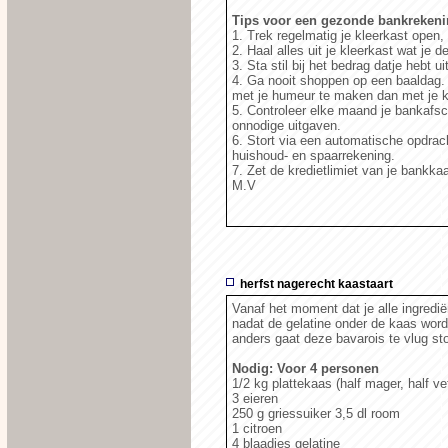
Tips voor een gezonde bankrekeni
1. Trek regelmatig je kleerkast open,
2. Haal alles uit je kleerkast wat je
3. Sta stil bij het bedrag datje hebt
4. Ga nooit shoppen op een baaldag. Al
met je humeur te maken dan met je k
5. Controleer elke maand je bankafsch
onnodige uitgaven.
6. Stort via een automatische opdra
huishoud- en spaarrekening.
7. Zet de kredietlimiet van je bankkaa
M.V
herfst nagerecht kaastaart
Vanaf het moment dat je alle ingredië
nadat de gelatine onder de kaas word
anders gaat deze bavarois te vlug sto
Nodig: Voor 4 personen
1/2 kg plattekaas (half mager, half ve
3 eieren
250 g griessuiker 3,5 dl room
1 citroen
4 blaadjes gelatine