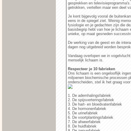
gesprekken en televisieprogramma's. 
getrokken, vertellen maar een deel van
Je kent bijgevolg vooral de buitenkan
eens in de spiegel ziet. Weinig mense
fysiologie en je gedachten zijn die 
basisbegrip hebt van hoe je lichaam e
unieke, op maat gesneden successtrat
De werking van de geest en de inter
dagen nog uitgebreid worden besprok
Vandaag overlopen we in vogelvlucht
menselijk lichaam is.
Respecteer je 10 fabrieken
Ons lichaam is een ongelooflijk inge
miljoenen biochemische processen pl
onderscheiden, stel ik het graag voor
1. De ademhalingsfabriek
2. De spijsverteringsfabriek
3. De hart- en bloedvatenfabriek
4. De hormonenfabriek
5. De urinefabriek
6. De voortplantingsfabriek
7. De afweerfabriek
8. De huidfabriek
9. De zenuwfabriek