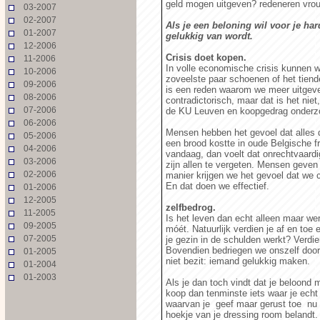
geld mogen uitgeven? redeneren vro
03-2007
02-2007
Als je een beloning wil voor je ha
01-2007
gelukkig van wordt.
12-2006
Crisis doet kopen.
11-2006
In volle economische crisis kunnen 
10-2006
zoveelste paar schoenen of het tiend
09-2006
is een reden waarom we meer uitgeven
08-2006
contradictorisch, maar dat is het niet
07-2006
de KU Leuven en koopgedrag onderz
06-2006
Mensen hebben het gevoel dat alles 
05-2006
een brood kostte in oude Belgische fr
04-2006
vandaag, dan voelt dat onrechtvaard
03-2006
zijn allen te vergeten. Mensen geven
02-2006
manier krijgen we het gevoel dat we
En dat doen we effectief.
01-2006
12-2005
zelfbedrog.
11-2005
Is het leven dan echt alleen maar we
09-2005
móét. Natuurlijk verdien je af en toe 
07-2005
je gezin in de schulden werkt? Verdie
Bovendien bedriegen we onszelf door 
01-2005
niet bezit: iemand gelukkig maken.
01-2004
01-2003
Als je dan toch vindt dat je beloond 
koop dan tenminste iets waar je echt 
waarvan je geef maar gerust toe nu a
hoekje van je dressing room belandt.