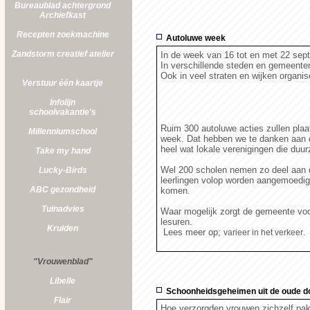
Bureaublad achtergrond
Archiefkast
Recepten zoekmachine
Autoluwe week
Zandstorm
creatief atelier
In de week van 16 tot en met 22 se
In verschillende steden en gemeenten 
Ook in veel straten en wijken organis
Verstuur één kaartje
Infolijn
schoolvakantie's
Ruim 300 autoluwe acties zullen plaa
Millenniumschool
week. Dat hebben we te danken aan 
heel wat lokale verenigingen die duu
Take my hand
Wel 200 scholen nemen zo deel aan d
Lucky-Birds
leerlingen volop worden aangemoedigd
ABC gezondheid
komen.
Tuinadvies
Waar mogelijk zorgt de gemeente voor
lesuren.
Kruiden
Lees meer op;
.
varieer in het verkeer
"Vrouwenblad"
Libelle
Schoonheidsgeheimen uit de oude d
Flair
Hoe verzorgden vrouwen zichzelf pa