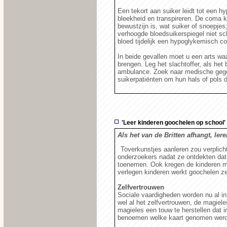
Een tekort aan suiker leidt tot een 
bleekheid en transpireren. De coma ko
bewustzijn is, wat suiker of snoepjes
verhoogde bloedsuikerspiegel niet sc
bloed tijdelijk een hypoglykemisch 
In beide gevallen moet u een arts wa
brengen. Leg het slachtoffer, als het b
ambulance. Zoek naar medische gegev
suikerpatiënten om hun hals of pols dr
'Leer kinderen goochelen op school'
Als het van de Britten afhangt, ler
Toverkunstjes aanleren zou verplich
onderzoekers nadat ze ontdekten dat
toenemen. Ook kregen de kinderen mee
verlegen kinderen werkt goochelen ze
Zelfvertrouwen
Sociale vaardigheden worden nu al in
wel al het zelfvertrouwen, de magiele
magieles een touw te herstellen dat 
benoemen welke kaart genomen werd,