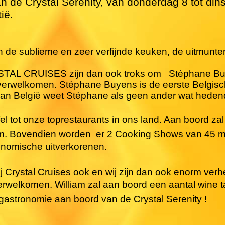
 de Crystal Serenity, van donderdag 8 tot din
ië.
 de sublieme en zeer verfijnde keuken, de uitmunte
STAL CRUISES zijn dan ook troks om
Stéphane Buy
 verwelkomen. Stéphane Buyens is de eerste Belgis
 van België weet Stéphane als geen ander wat hede
ijfel tot onze toprestaurants in ons land. Aan boord 
oom. Bovendien worden
er 2 Cooking Shows van 45 m
onomische uitverkorenen.
 Crystal Cruises ook en wij zijn dan ook enorm ver
welkomen. William zal aan boord een aantal wine ta
gastronomie aan boord van de Crystal Serenity !