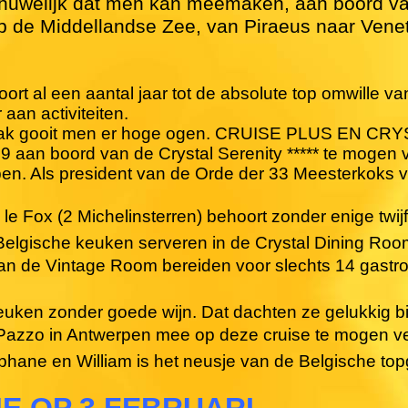
 huwelijk dat men kan meemaken, aan boord van
p de Middellandse Zee, van Piraeus naar Venet
al een aantal jaar tot de absolute top omwille van
aan activiteiten.
lak gooit men er hoge ogen. CRUISE PLUS EN CRY
9 aan boord van de Crystal Serenity ***** te mogen
pen. Als president van de Orde der 33 Meesterkoks
ie le Fox (2 Michelinsterren) behoort zonder enige tw
 Belgische keuken serveren in de Crystal Dining R
n de Vintage Room bereiden voor slechts 14 gastr
ken zonder goede wijn. Dat dachten ze gelukkig bij
Pazzo in Antwerpen mee op deze cruise te mogen ver
éphane en William is het neusje van de Belgische top
E OP 3 FEBRUARI