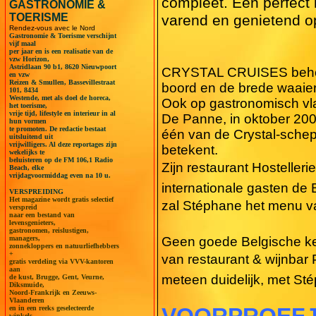
compleet. Een perfect
GASTRONOMIE &
TOERISME
varend en genietend o
Rendez-vous avec le Nord
Gastronomie & Toerisme verschijnt
vijf maal
per jaar en is een realisatie van de
vzw Horizon,
Astridlaan 90 b1, 8620 Nieuwpoort
CRYSTAL CRUISES behoort 
en vzw
Reizen & Smullen, Bassevillestraat
boord en de brede waaier 
101, 8434
Westende, met als doel de horeca,
Ook op gastronomisch v
het toerisme,
vrije tijd, lifestyle en interieur in al
De Panne, in oktober 200
hun vormen
te promoten. De redactie bestaat
één van de Crystal-sche
uitsluitend uit
vrijwilligers. Al deze reportages zijn
betekent.
wekelijks te
beluisteren op de FM 106,1 Radio
Zijn restaurant Hosteller
Beach, elke
vrijdagvoormiddag even na 10 u.
internationale gasten de
VERSPREIDING
Het magazine wordt gratis selectief
zal Stéphane het menu va
verspreid
naar een bestand van
levensgenieters,
gastronomen, reislustigen,
managers,
Geen goede Belgische keu
zonnekloppers en natuurliefhebbers
+
van restaurant & wijnbar 
gratis verdeling via VVV-kantoren
aan
meteen duidelijk, met St
de kust, Brugge, Gent, Veurne,
Diksmuide,
Noord-Frankrijk en Zeeuws-
Vlaanderen
VOORPROEFJ
en in een reeks geselecteerde
winkels.