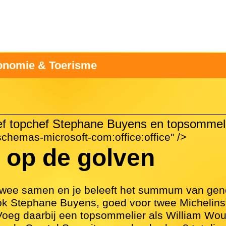
onomie & Toerisme
hef topchef Stephane Buyens en topsommel
chemas-microsoft-com:office:office" />
 op de golven
ie twee samen en je beleeft het summum van 
ok Stephane Buyens, goed voor twee Michelinste
Voeg daarbij een topsommelier als William Wout