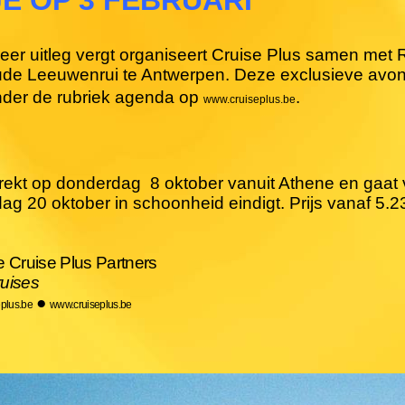
er uitleg vergt organiseert Cruise Plus samen met
e Leeuwenrui te Antwerpen. Deze exclusieve avond za
nder de rubriek agenda op
.
www.cruiseplus.be
trekt op donderdag
8 oktober vanuit Athene en gaat 
ag 20 oktober in schoonheid eindigt. Prijs vanaf 5.23
Cruise Plus Partners
ruises
●
plus.be
www.cruiseplus.be