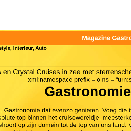
Magazine Gastr
tyle, Interieur, Auto
s en Crystal Cruises in zee met sterrensc
xml:namespace prefix = o ns = "urn:s
Gastronomie
en. Gastronomie dat evenzo genieten. Voeg d
bsolute top binnen het cruisewereldje, meesterk
hoort op zijn domein tot de top van ons land. 