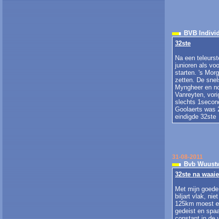
BVB Individ
32ste
Na een teleurst
junioren als vo
starten. 's Mor
zetten. De snel
Myngheer en nog
Vanreyten, vori
slechts 1second
Goolaerts was 2
eindigde 32ste
31-08-2011
Bvb Wuustw
32ste na waai
Met mijn goede
biljart vlak, n
125km moest er
gedeist en spaa
constant in de 