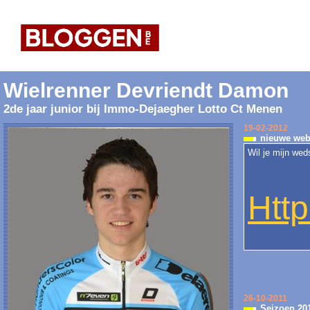
Wielrenner Devriendt Damon
2de jaar junior bij Immo-Dejaegher Lotto Ct Menen
19-02-2012
nieuwe webs
Wil je mijn wed
Htt
26-10-2011
Seizoen 20