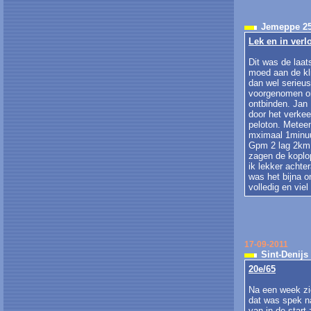
Jemeppe 25
Lek en in verl
Dit was de laat
moed aan de kl
dan wel serieus
voorgenomen om
ontbinden. Jan 
door het verkee
peloton. Meteen
mximaal 1minuu
Gpm 2 lag 2km 
zagen de koplop
ik lekker achte
was het bijna o
volledig en vie
17-09-2011
Sint-Denijs
20e/65
Na een week zie
dat was spek na
van in de start