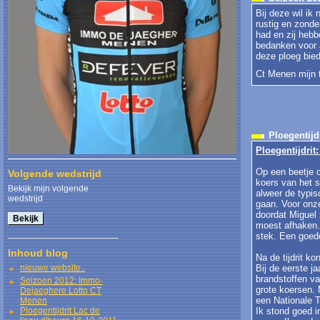
Bij deze wil i
rustig en zonde
had en zij hebb
bedanken voor 
deze ploeg bied
Ct Menen mijn
Ploegentijd
Ploegentijdrit
Op een beetje 
Volgende wedstrijd
koers van het s
Bekijk mijn volgende
alweer de typis
wedstrijd
gaan. Voor onze
doordat Miguel 
moest afhaken. 
stek. Een goede
Inhoud blog
Na de tijdrit k
nieuwe website..
Bij de eerste j
brandstoffen va
Seizoen 2012: Immo-
grote koersen.
Dejaeghere Lotto CT
een Nationale 
Menen
Ploegentijdrit Lac de
Ik stond goed 