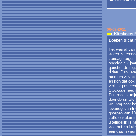
06-09-2011
Klimkoers 
Boeken dicht 
Het was al van
waren zaterdag
zondagmorgen n
speelde elk jaa
gunstig, de reg
rijden. Dan lie
mee om zoveel 
en kon dat ook 
vlot. Ik postee
Stockque reed i
Dus reed ik mij
door de smalle 
wel nog naar he
levensgevaarlij
groepen van 10
zelfs enkelen m
uiteindelijk is
was het kalf al
een daarin was 