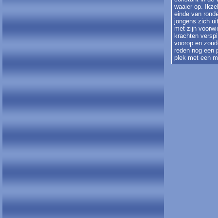
waaier op. Ikze
einde van rond
jongens zich ui
met zijn voorwi
krachten versp
voorop en zoude
reden nog een 
plek met een ma