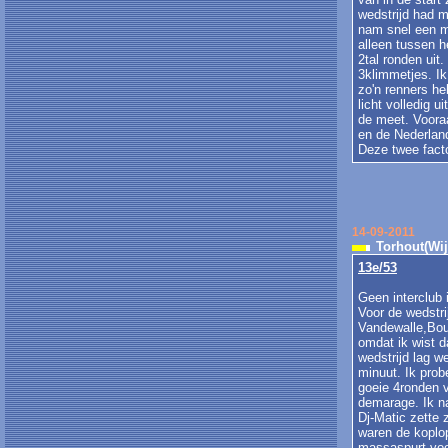
wedstrijd had m
nam snel een mo
alleen tussen h
2tal ronden uit
3klimmetjes. I
zo'n renners he
licht volledig 
de meet. Voora
en de Nederland
Deze twee facto
14-09-2011
Torhout(Wij
13e/53
Geen interclub 
Voor de wedstri
Vandewalle,Bouv
omdat ik wist d
wedstrijd lag w
minuut. Ik prob
goeie 4ronden v
demarage. Ik na
Dj-Matic zette 
waren de koplop
massaspurt voo