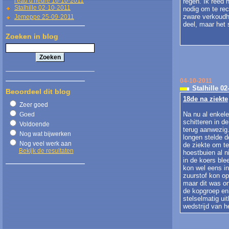
l'eau d'heure 16-10-2011
regen. Ik reed 
Stalhille 02-10-2011
nodig om te re
zware verkoudh
Jemeppe 25-09-2011
deel, maar het 
Zoeken in blog
04-10-2011
Stalhille 02
Beoordeel dit blog
18de na ziekte
Zeer goed
Na nu al enkel
Goed
schitteren in d
Voldoende
terug aanwezig
Nog wat bijwerken
longen stelde 
Nog veel werk aan
de ziekte om te
Bekijk de resultaten
hoestbuien al n
in de koers ble
kon wel eens in
zuurstof kon o
maar dit was o
de kopgroep en 
stelselmatig ui
wedstrijd van he