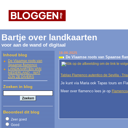
Bartje over landkaarten
voor aan de wand of digitaal
16-06-2025
Inhoud blog
De Vlaamse roots van Spaanse fl
De Vlaamse roots van
Spaanse flamenco
LANDKAARTEN VAN
NEDERLAND... WAT
Tablao Flamenco autentico de Sevilla - Tri
ZIJN ZE DIVERS
Je kunt via Maria ook Tapas tours en F
Zoeken in blog
Meer over flamenco lees je op
Flamenco
Beoordeel dit blog
Zeer goed
Goed