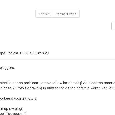
1 bericht
Pagina
1
van
1
épe
»zo okt 17, 2010 08:16 29
bloggers,
eel is er een probleem, om vanaf uw harde schijf via bladeren meer dan
an deze 20 foto's geraken) in afwachting dat dit hersteld wordt, kan je 
orbeeld voor 27 foto's
in op uw blog
 op "Toevoegen"