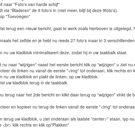
l naar "Foto's van harde schijf"
 via "Bladeren" de 9 foto's in (niet meer, blijf bij deze 9foto's).
 op "Toevoegen"
st terug een nieuw bericht, gaat te werk zoals hierboven is uitgelegd, h
als het zelfde en je hebt nu reeds 27 foto's maar in 3 verschillenden
nu uw kladblok minimaliseert deze, zodat hij in uw taakbalk staat.
nu naar "wijzigen" naast het eerste bericht klik op "wijzigen" u ziet nu
teer de linken nu vanaf de eerste "<img" tot onderaan, klik rechts en k
nu uw kladblok en plakt de linken, op uw kladblok.
st uw kladblok terug in de taakbalk.
 terug naar het 2de bericht en klikt daar terug op "wijzigen" vinkt de 
teer en kopieer nu terug de linken vanaf de eerste "<img" tot onderaa
terug uw kladblok, u ziet onderaan als laatste "center>" staan, typ nu
 <br> klik rechts en klik op"Plakken"