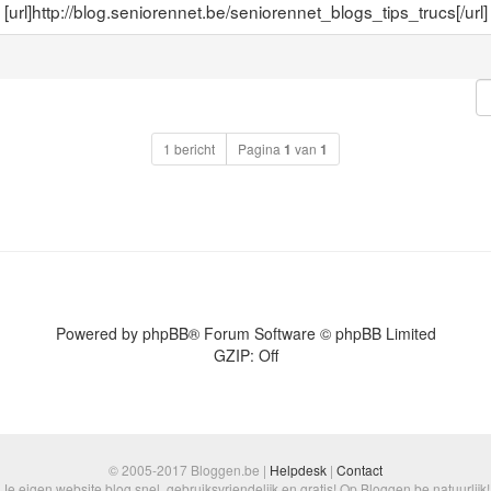
[url]http://blog.seniorennet.be/seniorennet_blogs_tips_trucs[/url]
1 bericht
Pagina
1
van
1
Powered by
phpBB
® Forum Software © phpBB Limited
GZIP: Off
© 2005-2017 Bloggen.be |
Helpdesk
|
Contact
Je eigen website blog snel, gebruiksvriendelijk en gratis! Op Bloggen.be natuurlijk!