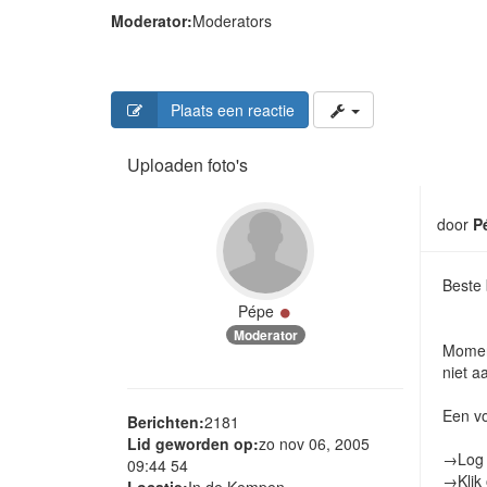
Moderator:
Moderators
Plaats een reactie
Uploaden foto's
door
P
Beste 
Online
Pépe
Moderator
Moment
niet a
Een vo
Berichten:
2181
Lid geworden op:
zo nov 06, 2005
→Log 
09:44 54
→Klik
Locatie:
In de Kempen