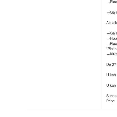
→Plaat
→Ga nu
Als al
→Ga nu
→Plaat
→Plaat
"Plakk
→Klikt
De 27 
U kan 
U kan 
Succe
Pépe