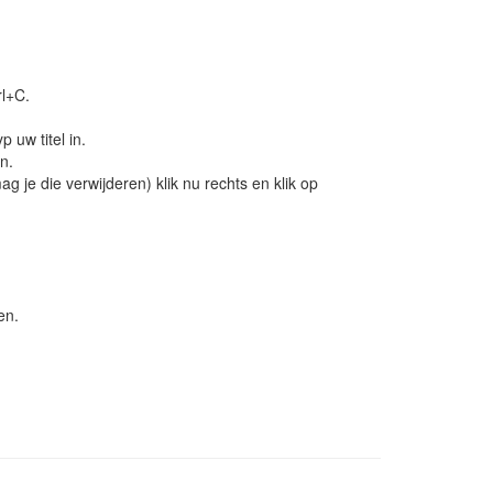
rl+C.
 uw titel in.
n.
je die verwijderen) klik nu rechts en klik op
en.