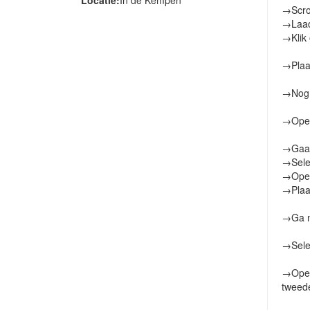
→Scrol
→Laadt
→Klik
→Plaat
→Nogma
→Open 
→Gaat 
→Selec
→Open 
→Plaat
→Ga nu
→Selec
→Open 
tweede