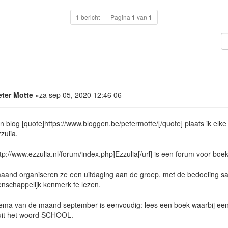
1 bericht
Pagina
1
van
1
eter Motte
»za sep 05, 2020 12:46 06
n blog [quote]https://www.bloggen.be/petermotte/[/quote] plaats ik el
zulia.
ttp://www.ezzulia.nl/forum/index.php]Ezzulia[/url] is een forum voor boe
maand organiseren ze een uitdaging aan de groep, met de bedoeling
schappelijk kenmerk te lezen.
ema van de maand september is eenvoudig: lees een boek waarbij een
 uit het woord SCHOOL.