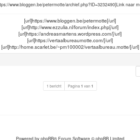
ttps://www.bloggen.be/petermotte/archief.php?ID=3232490]Link naar mee
[url]https://www.bloggen.be/petermotte[/url]
[url]http://www.ezzulia.nl/forum/index.php[/url]
[url]https://andreasmartens.wordpress.com/[/url]
[url]https://vertaalbureaumotte.com/[/url]
[url]http://home.scarlet.be/~pm100002/vertaalbureau.motte/[/url]
1 bericht
Pagina
1
van
1
Powered by
phpBB
® Forum Software © phpBB Limited