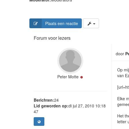
Plaats een reactie
Forum voor lezers
door
P
Op mij
van Ez
Online
Peter Motte
[url=h
Elke 
Berichten:
24
gemeen
Lid geworden op:
di jul 27, 2010 10:18
47
Het th
letter