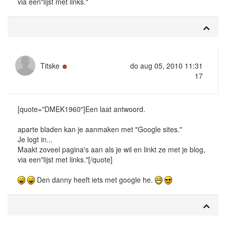
via een"lijst met links."
Online
Titske
do aug 05, 2010 11:31
17
[quote="DMEK1960"]Een laat antwoord.
aparte bladen kan je aanmaken met "Google sites."
Je logt in...
Maakt zoveel pagina's aan als je wil en linkt ze met je blog,
via een"lijst met links."[/quote]
Den danny heeft iets met google he.