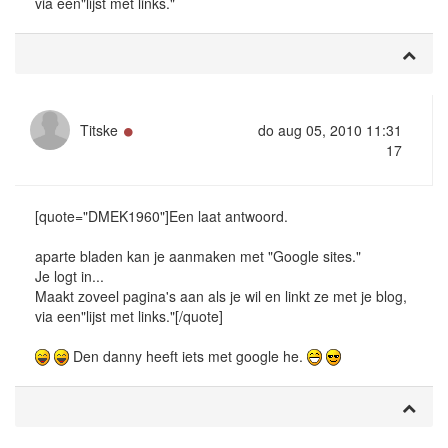
via een"lijst met links."
Online
Titske
do aug 05, 2010 11:31
17
[quote="DMEK1960"]Een laat antwoord.
aparte bladen kan je aanmaken met "Google sites."
Je logt in...
Maakt zoveel pagina's aan als je wil en linkt ze met je blog,
via een"lijst met links."[/quote]
Den danny heeft iets met google he.