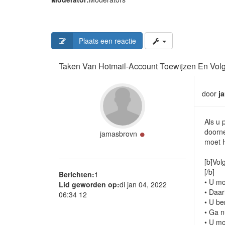
Plaats een reactie
Taken Van Hotmail-Account Toewijzen En Vol
door
j
Als u 
doorne
Online
jamasbrovn
moet 
[b]Vol
[/b]
Berichten:
1
• U mo
Lid geworden op:
di jan 04, 2022
• Daar
06:34 12
• U be
• Ga n
• U mo