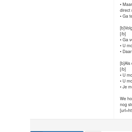
• Maar
direct
• Ga t
[b]Vol
[/b]
• Ga v
• U mo
• Daa
[b]Als
[/b]
• U mo
• U mo
• Je m
We hop
nog st
[url=h