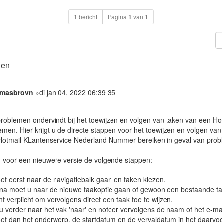
1 bericht
Pagina
1
van
1
gen
amasbrovn
»di jan 04, 2022 06:39 35
problemen ondervindt bij het toewijzen en volgen van taken van een H
men. Hier krijgt u de directe stappen voor het toewijzen en volgen va
Hotmail KLantenservice Nederland Nummer bereiken in geval van prob
g voor een nieuwere versie de volgende stappen:
et eerst naar de navigatiebalk gaan en taken kiezen.
na moet u naar de nieuwe taakoptie gaan of gewoon een bestaande t
nt verplicht om vervolgens direct een taak toe te wijzen.
u verder naar het vak 'naar' en noteer vervolgens de naam of het e-ma
et dan het onderwerp, de startdatum en de vervaldatum in het daarvo