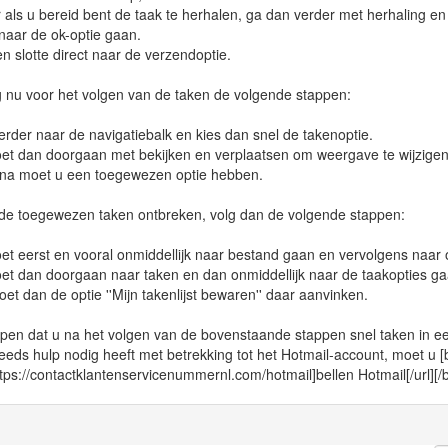
 als u bereid bent de taak te herhalen, ga dan verder met herhaling en
 naar de ok-optie gaan.
en slotte direct naar de verzendoptie.
g nu voor het volgen van de taken de volgende stappen:
erder naar de navigatiebalk en kies dan snel de takenoptie.
et dan doorgaan met bekijken en verplaatsen om weergave te wijzigen
rna moet u een toegewezen optie hebben.
 de toegewezen taken ontbreken, volg dan de volgende stappen:
et eerst en vooral onmiddellijk naar bestand gaan en vervolgens naar 
et dan doorgaan naar taken en dan onmiddellijk naar de taakopties ga
oet dan de optie ''Mijn takenlijst bewaren'' daar aanvinken.
en dat u na het volgen van de bovenstaande stappen snel taken in een
eeds hulp nodig heeft met betrekking tot het Hotmail-account, moet u [
ttps://contactklantenservicenummernl.com/hotmail]bellen Hotmail[/url][/