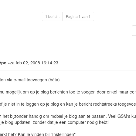
1 bericht
Pagina
1
van
1
épe
»za feb 02, 2008 16:14 23
ten via e-mail toevoegen (bèta)
 nu mogelijk om op je blog berichten toe te voegen door enkel maar een
f je niet in te loggen op je blog en kan je bericht rechtstreeks toege
 in het bijzonder handig om mobiel je blog aan te passen. Veel GSM's 
 je blog updaten, zonder dat je een computer nodig hebt!
rkt het? Kan je vinden bij "Instellingen"