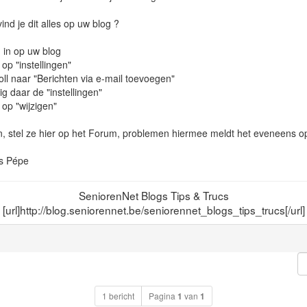
ind je dit alles op uw blog ?
 in op uw blog
 op "instellingen"
ll naar "Berichten via e-mail toevoegen"
ig daar de "instellingen"
 op "wijzigen"
, stel ze hier op het Forum, problemen hiermee meldt het eveneens op
s Pépe
SeniorenNet Blogs Tips & Trucs
[url]http://blog.seniorennet.be/seniorennet_blogs_tips_trucs[/url]
1 bericht
Pagina
1
van
1