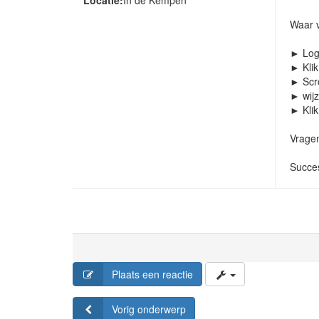
Waar v
► Log
► Klik
► Scro
► wijz
► Klik
Vragen
Succe
Plaats een reactie
Vorig onderwerp