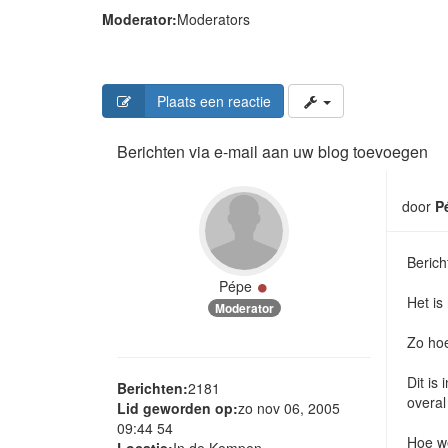
Moderator:
Moderators
Plaats een reactie
Berichten via e-mail aan uw blog toevoegen
door
P
Berich
Online
Pépe
Het is
Moderator
Zo hoe
Dit is
Berichten:
2181
overal
Lid geworden op:
zo nov 06, 2005
09:44 54
Hoe we
Locatie:
In de Kempen