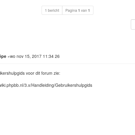
1 bericht
Pagina
1
van
1
épe
»wo nov 15, 2017 11:34 26
kershulpgids voor dit forum zie:
/wiki.phpbb.nl/3.x/Handleiding/Gebruikershulpgids