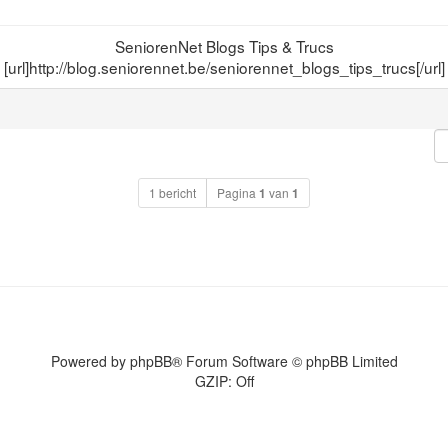
SeniorenNet Blogs Tips & Trucs
[url]http://blog.seniorennet.be/seniorennet_blogs_tips_trucs[/url]
1 bericht
Pagina
1
van
1
Powered by
phpBB
® Forum Software © phpBB Limited
GZIP: Off