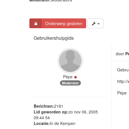
Onderwerp gesloten
Gebruikershulpgids
door
P
Gebrui
Online
Pépe
http:/
Moderator
Pépe
Berichten:
2181
Lid geworden op:
zo nov 06, 2005
09:44 54
Locatie:
In de Kempen