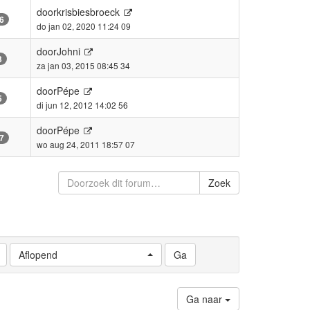
door
krisbiesbroeck
6
do jan 02, 2020 11:24 09
door
Johni
3
za jan 03, 2015 08:45 34
door
Pépe
5
di jun 12, 2012 14:02 56
door
Pépe
7
wo aug 24, 2011 18:57 07
Zoek
Aflopend
Ga naar