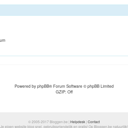
orum
Powered by
phpBB
® Forum Software © phpBB Limited
GZIP: Off
© 2005-2017 Bloggen.be |
Helpdesk
|
Contact
Je eigen website blog snel, gebruiksvriendelijk en gratis! Op Bloggen.be natuurlijk!