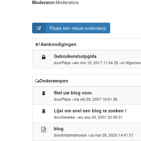
Moderator:
Moderators
Plaats een nieuw onderwerp
Aankondigingen
Gebruikershulpgids
door
Pépe
»wo nov 15, 2017 11:34 26 »in
Algemen
Onderwerpen
Stel uw blog voor.
door
Pépe
»ma okt 29, 2007 16:01 26
Lijst om snel een blog te zoeken !
door
Swakke
»wo sep 26, 2007 22:08 01
blog
door
krisbiesbroeck
»za mar 28, 2020 14:41 51