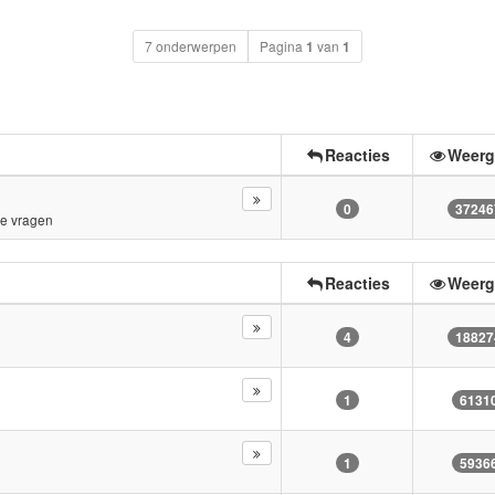
7 onderwerpen
Pagina
1
van
1
Reacties
Weerg
0
37246
e vragen
Reacties
Weerg
4
18827
1
6131
1
5936