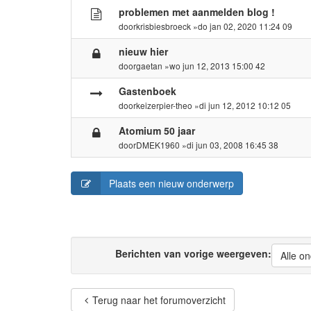
problemen met aanmelden blog !
door
krisbiesbroeck
»do jan 02, 2020 11:24 09
nieuw hier
door
gaetan
»wo jun 12, 2013 15:00 42
Gastenboek
door
keizerpier-theo
»di jun 12, 2012 10:12 05
Atomium 50 jaar
door
DMEK1960
»di jun 03, 2008 16:45 38
Plaats een nieuw onderwerp
Berichten van vorige weergeven:
Alle o
Terug naar het forumoverzicht