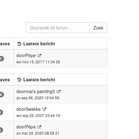
Zoek
aves
Laatste bericht
door
Pépe
7
wo nov 15, 2017 11:34 26
aves
Laatste bericht
door
mai's painting3
4
zo sep 06, 2020 12:04 59
door
Swakke
0
wo sep 26, 2007 23:44 19
door
Pépe
6
zo mar 29, 2020 08:58 21