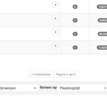
0
12627
1
5989
1
6618
1
11300
7 onderwerpen
Pagina
1
van
1
Sorteer op
nderwerpen
Plaatsingstijd