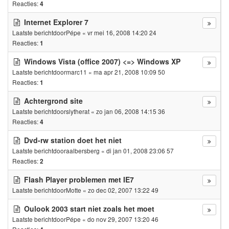
Reacties:
4
Internet Explorer 7
Laatste berichtdoor
Pépe
«
vr mei 16, 2008 14:20 24
Reacties:
1
Windows Vista (office 2007) <=> Windows XP
Laatste berichtdoor
marc11
«
ma apr 21, 2008 10:09 50
Reacties:
1
Achtergrond site
Laatste berichtdoor
slytherat
«
zo jan 06, 2008 14:15 36
Reacties:
4
Dvd-rw station doet het niet
Laatste berichtdoor
aalbersberg
«
di jan 01, 2008 23:06 57
Reacties:
2
Flash Player problemen met IE7
Laatste berichtdoor
Motte
«
zo dec 02, 2007 13:22 49
Oulook 2003 start niet zoals het moet
Laatste berichtdoor
Pépe
«
do nov 29, 2007 13:20 46