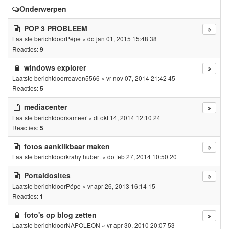
Onderwerpen
POP 3 PROBLEEM
Laatste berichtdoor
Pépe
«
do jan 01, 2015 15:48 38
Reacties:
9
windows explorer
Laatste berichtdoor
reaven5566
«
vr nov 07, 2014 21:42 45
Reacties:
5
mediacenter
Laatste berichtdoor
sameer
«
di okt 14, 2014 12:10 24
Reacties:
5
fotos aanklikbaar maken
Laatste berichtdoor
krahy hubert
«
do feb 27, 2014 10:50 20
Portaldosites
Laatste berichtdoor
Pépe
«
vr apr 26, 2013 16:14 15
Reacties:
1
foto's op blog zetten
Laatste berichtdoor
NAPOLEON
«
vr apr 30, 2010 20:07 53