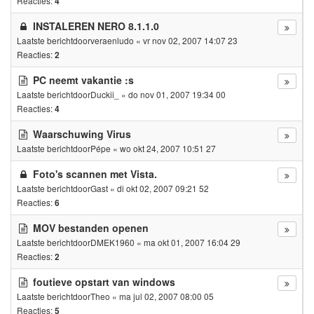
Reacties:
4
INSTALEREN NERO 8.1.1.0
Laatste berichtdoor
veraenludo
«
vr nov 02, 2007 14:07 23
Reacties:
2
PC neemt vakantie :s
Laatste berichtdoor
Duckii_
«
do nov 01, 2007 19:34 00
Reacties:
4
Waarschuwing Virus
Laatste berichtdoor
Pépe
«
wo okt 24, 2007 10:51 27
Foto's scannen met Vista.
Laatste berichtdoor
Gast
«
di okt 02, 2007 09:21 52
Reacties:
6
MOV bestanden openen
Laatste berichtdoor
DMEK1960
«
ma okt 01, 2007 16:04 29
Reacties:
2
foutieve opstart van windows
Laatste berichtdoor
Theo
«
ma jul 02, 2007 08:00 05
Reacties:
5