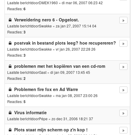
Laatste berichtdoor
DMEK1960
«
di mar 06, 2007 06:23 42
Reacties:
6
Verweidering nero 6 - Opgelost.
Laatste berichtdoor
Swakke
«
za jan 27, 2007 15:14 04
Reacties:
3
postvak in bestand plots leeg? hoe recupereren?
Laatste berichtdoor
Swakke
«
vr jan 26, 2007 22:28 26
Reacties:
3
problemen met het kopiëren van een cd-rom
Laatste berichtdoor
Gast
«
di jan 09, 2007 13:45 45
Reacties:
2
Problemen fire fox en Ad Warre
Laatste berichtdoor
Swakke
«
ma jan 08, 2007 23:00 26
Reacties:
5
Virus informatie
Laatste berichtdoor
Pépe
«
zo dec 31, 2006 18:21 37
Plots staat mijn scherm op z'n kop !