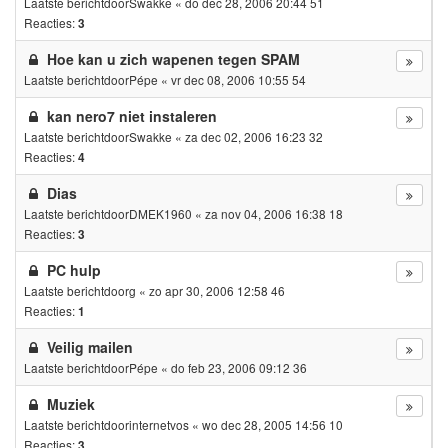
Laatste berichtdoor
Swakke
«
do dec 28, 2006 20:44 51
Reacties:
3
Hoe kan u zich wapenen tegen SPAM
Laatste berichtdoor
Pépe
«
vr dec 08, 2006 10:55 54
kan nero7 niet instaleren
Laatste berichtdoor
Swakke
«
za dec 02, 2006 16:23 32
Reacties:
4
Dias
Laatste berichtdoor
DMEK1960
«
za nov 04, 2006 16:38 18
Reacties:
3
PC hulp
Laatste berichtdoor
g
«
zo apr 30, 2006 12:58 46
Reacties:
1
Veilig mailen
Laatste berichtdoor
Pépe
«
do feb 23, 2006 09:12 36
Muziek
Laatste berichtdoor
internetvos
«
wo dec 28, 2005 14:56 10
Reacties:
3