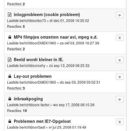
Reacties:
2
inlogprobleem (cookie probleem)
Laatste berichtdoor
bo73
«
di dec 01, 2009 16:35 02
Reacties:
5
MP4 filmpjes omzetten naar avi, mpeg e.d.
Laatste berichtdoor
DMEK1960
«
za okt 03, 2009 16:27 39
Reacties:
2
Beeld wordt kleiner in IE.
Laatste berichtdoor
oxhy
«
zo sep 13, 2009 06:25 33
Lay-out problemen
Laatste berichtdoor
DMEK1960
«
do sep 03, 2009 05:02 51
Reacties:
3
inbraakpoging
Laatste berichtdoor
x-factor
«
wo sep 17, 2008 06:10 26
Reacties:
19
Problemen met IE7-Opgelost
Laatste berichtdoor
Gast
«
vr jul 25, 2008 01:19 49