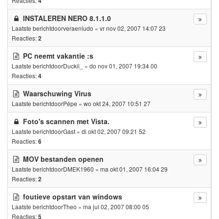
Reacties:
4
INSTALEREN NERO 8.1.1.0
Laatste berichtdoor
veraenludo
«
vr nov 02, 2007 14:07 23
Reacties:
2
PC neemt vakantie :s
Laatste berichtdoor
Duckii_
«
do nov 01, 2007 19:34 00
Reacties:
4
Waarschuwing Virus
Laatste berichtdoor
Pépe
«
wo okt 24, 2007 10:51 27
Foto's scannen met Vista.
Laatste berichtdoor
Gast
«
di okt 02, 2007 09:21 52
Reacties:
6
MOV bestanden openen
Laatste berichtdoor
DMEK1960
«
ma okt 01, 2007 16:04 29
Reacties:
2
foutieve opstart van windows
Laatste berichtdoor
Theo
«
ma jul 02, 2007 08:00 05
Reacties:
5