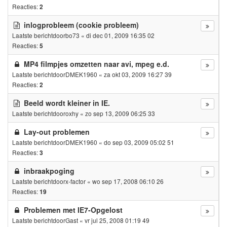
Reacties:
2
inlogprobleem (cookie probleem)
Laatste berichtdoor
bo73
«
di dec 01, 2009 16:35 02
Reacties:
5
MP4 filmpjes omzetten naar avi, mpeg e.d.
Laatste berichtdoor
DMEK1960
«
za okt 03, 2009 16:27 39
Reacties:
2
Beeld wordt kleiner in IE.
Laatste berichtdoor
oxhy
«
zo sep 13, 2009 06:25 33
Lay-out problemen
Laatste berichtdoor
DMEK1960
«
do sep 03, 2009 05:02 51
Reacties:
3
inbraakpoging
Laatste berichtdoor
x-factor
«
wo sep 17, 2008 06:10 26
Reacties:
19
Problemen met IE7-Opgelost
Laatste berichtdoor
Gast
«
vr jul 25, 2008 01:19 49