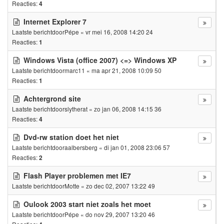
Reacties:
4
Internet Explorer 7
Laatste berichtdoor
Pépe
«
vr mei 16, 2008 14:20 24
Reacties:
1
Windows Vista (office 2007) <=> Windows XP
Laatste berichtdoor
marc11
«
ma apr 21, 2008 10:09 50
Reacties:
1
Achtergrond site
Laatste berichtdoor
slytherat
«
zo jan 06, 2008 14:15 36
Reacties:
4
Dvd-rw station doet het niet
Laatste berichtdoor
aalbersberg
«
di jan 01, 2008 23:06 57
Reacties:
2
Flash Player problemen met IE7
Laatste berichtdoor
Motte
«
zo dec 02, 2007 13:22 49
Oulook 2003 start niet zoals het moet
Laatste berichtdoor
Pépe
«
do nov 29, 2007 13:20 46