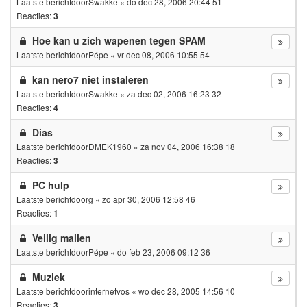
Laatste berichtdoor
Swakke
«
do dec 28, 2006 20:44 51
Reacties:
3
Hoe kan u zich wapenen tegen SPAM
Laatste berichtdoor
Pépe
«
vr dec 08, 2006 10:55 54
kan nero7 niet instaleren
Laatste berichtdoor
Swakke
«
za dec 02, 2006 16:23 32
Reacties:
4
Dias
Laatste berichtdoor
DMEK1960
«
za nov 04, 2006 16:38 18
Reacties:
3
PC hulp
Laatste berichtdoor
g
«
zo apr 30, 2006 12:58 46
Reacties:
1
Veilig mailen
Laatste berichtdoor
Pépe
«
do feb 23, 2006 09:12 36
Muziek
Laatste berichtdoor
internetvos
«
wo dec 28, 2005 14:56 10
Reacties:
3