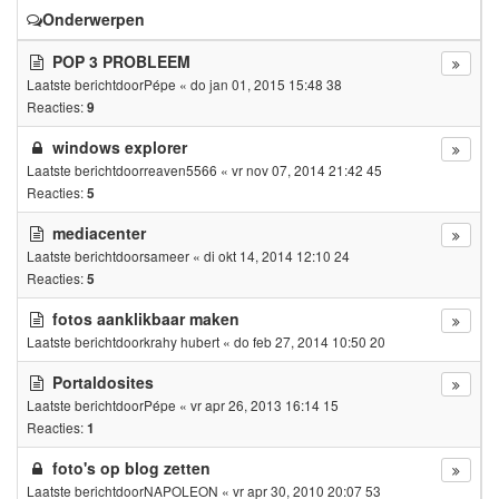
Onderwerpen
POP 3 PROBLEEM
Laatste berichtdoor
Pépe
«
do jan 01, 2015 15:48 38
Reacties:
9
windows explorer
Laatste berichtdoor
reaven5566
«
vr nov 07, 2014 21:42 45
Reacties:
5
mediacenter
Laatste berichtdoor
sameer
«
di okt 14, 2014 12:10 24
Reacties:
5
fotos aanklikbaar maken
Laatste berichtdoor
krahy hubert
«
do feb 27, 2014 10:50 20
Portaldosites
Laatste berichtdoor
Pépe
«
vr apr 26, 2013 16:14 15
Reacties:
1
foto's op blog zetten
Laatste berichtdoor
NAPOLEON
«
vr apr 30, 2010 20:07 53