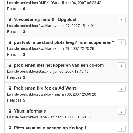
Laatste berichtdoor
DMEK1960
«
di mar 06, 2007 06:23 42
Reacties:
6
Verweidering nero 6 - Opgelost.
Laatste berichtdoor
Swakke
«
za jan 27, 2007 15:14 04
Reacties:
3
postvak in bestand plots leeg? hoe recupereren?
Laatste berichtdoor
Swakke
«
vr jan 26, 2007 22:28 26
Reacties:
3
problemen met het kopiëren van een cd-rom
Laatste berichtdoor
Gast
«
di jan 09, 2007 13:45 45
Reacties:
2
Problemen fire fox en Ad Warre
Laatste berichtdoor
Swakke
«
ma jan 08, 2007 23:00 26
Reacties:
5
Virus informatie
Laatste berichtdoor
Pépe
«
zo dec 31, 2006 18:21 37
Plots staat mijn scherm op z'n kop !