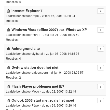
Reacties:
4
Internet Explorer 7
Laatste berichtdoor
Pépe
«
vr mei 16, 2008 14:20 24
Reacties:
1
Windows Vista (office 2007) <=> Windows XP
Laatste berichtdoor
marc11
«
ma apr 21, 2008 10:09 50
Reacties:
1
Achtergrond site
Laatste berichtdoor
slytherat
«
zo jan 06, 2008 14:15 36
Reacties:
4
Dvd-rw station doet het niet
Laatste berichtdoor
aalbersberg
«
di jan 01, 2008 23:06 57
Reacties:
2
Flash Player problemen met IE7
Laatste berichtdoor
Motte
«
zo dec 02, 2007 13:22 49
Oulook 2003 start niet zoals het moet
Laatste berichtdoor
Pépe
«
do nov 29, 2007 13:20 46