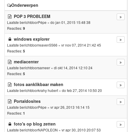
Onderwerpen
POP 3 PROBLEEM
Laatste berichtdoor
Pépe
«
do jan 01, 2015 15:48 38
Reacties:
9
windows explorer
Laatste berichtdoor
reaven5566
«
vr nov 07, 2014 21:42 45
Reacties:
5
mediacenter
Laatste berichtdoor
sameer
«
di okt 14, 2014 12:10 24
Reacties:
5
fotos aanklikbaar maken
Laatste berichtdoor
krahy hubert
«
do feb 27, 2014 10:50 20
Portaldosites
Laatste berichtdoor
Pépe
«
vr apr 26, 2013 16:14 15
Reacties:
1
foto's op blog zetten
Laatste berichtdoor
NAPOLEON
«
vr apr 30, 2010 20:07 53