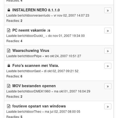
Reacties:
4
INSTALEREN NERO 8.1.1.0
Laatste berichtdoor
veraenludo
«
vr nov 02, 2007 14:07 23
Reacties:
2
PC neemt vakantie :s
Laatste berichtdoor
Duckii_
«
do nov 01, 2007 19:34 00
Reacties:
4
Waarschuwing Virus
Laatste berichtdoor
Pépe
«
wo okt 24, 2007 10:51 27
Foto's scannen met Vista.
Laatste berichtdoor
Gast
«
di okt 02, 2007 09:21 52
Reacties:
6
MOV bestanden openen
Laatste berichtdoor
DMEK1960
«
ma okt 01, 2007 16:04 29
Reacties:
2
foutieve opstart van windows
Laatste berichtdoor
Theo
«
ma jul 02, 2007 08:00 05
Reacties:
5