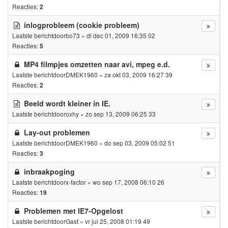
Reacties:
2
inlogprobleem (cookie probleem)
Laatste berichtdoor
bo73
«
di dec 01, 2009 16:35 02
Reacties:
5
MP4 filmpjes omzetten naar avi, mpeg e.d.
Laatste berichtdoor
DMEK1960
«
za okt 03, 2009 16:27 39
Reacties:
2
Beeld wordt kleiner in IE.
Laatste berichtdoor
oxhy
«
zo sep 13, 2009 06:25 33
Lay-out problemen
Laatste berichtdoor
DMEK1960
«
do sep 03, 2009 05:02 51
Reacties:
3
inbraakpoging
Laatste berichtdoor
x-factor
«
wo sep 17, 2008 06:10 26
Reacties:
19
Problemen met IE7-Opgelost
Laatste berichtdoor
Gast
«
vr jul 25, 2008 01:19 49