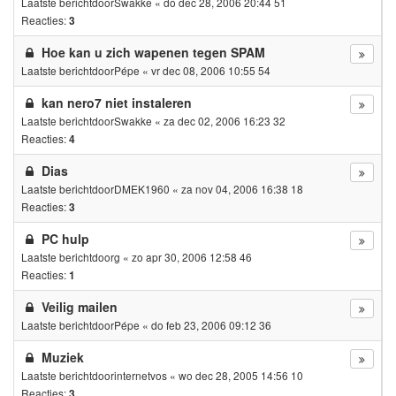
Laatste berichtdoor
Swakke
«
do dec 28, 2006 20:44 51
Reacties:
3
Hoe kan u zich wapenen tegen SPAM
Laatste berichtdoor
Pépe
«
vr dec 08, 2006 10:55 54
kan nero7 niet instaleren
Laatste berichtdoor
Swakke
«
za dec 02, 2006 16:23 32
Reacties:
4
Dias
Laatste berichtdoor
DMEK1960
«
za nov 04, 2006 16:38 18
Reacties:
3
PC hulp
Laatste berichtdoor
g
«
zo apr 30, 2006 12:58 46
Reacties:
1
Veilig mailen
Laatste berichtdoor
Pépe
«
do feb 23, 2006 09:12 36
Muziek
Laatste berichtdoor
internetvos
«
wo dec 28, 2005 14:56 10
Reacties:
3