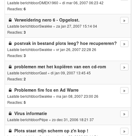
Laatste berichtdoor
DMEK1960
«
di mar 06, 2007 06:23 42
Reacties:
6
Verweidering nero 6 - Opgelost.
Laatste berichtdoor
Swakke
«
za jan 27, 2007 15:14 04
Reacties:
3
postvak in bestand plots leeg? hoe recupereren?
Laatste berichtdoor
Swakke
«
vr jan 26, 2007 22:28 26
Reacties:
3
problemen met het kopiëren van een cd-rom
Laatste berichtdoor
Gast
«
di jan 09, 2007 13:45 45
Reacties:
2
Problemen fire fox en Ad Warre
Laatste berichtdoor
Swakke
«
ma jan 08, 2007 23:00 26
Reacties:
5
Virus informatie
Laatste berichtdoor
Pépe
«
zo dec 31, 2006 18:21 37
Plots staat mijn scherm op z'n kop !