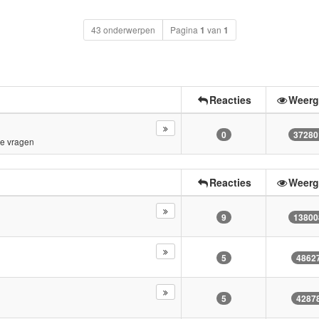
43 onderwerpen
Pagina
1
van
1
Reacties
Weerg
0
37280
e vragen
Reacties
Weerg
9
13800
5
4862
5
4287