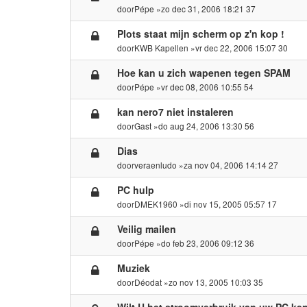
door
Pépe
»zo dec 31, 2006 18:21 37
Plots staat mijn scherm op z'n kop !
door
KWB Kapellen
»vr dec 22, 2006 15:07 30
Hoe kan u zich wapenen tegen SPAM
door
Pépe
»vr dec 08, 2006 10:55 54
kan nero7 niet instaleren
door
Gast
»do aug 24, 2006 13:30 56
Dias
door
veraenludo
»za nov 04, 2006 14:14 27
PC hulp
door
DMEK1960
»di nov 15, 2005 05:57 17
Veilig mailen
door
Pépe
»do feb 23, 2006 09:12 36
Muziek
door
Déodat
»zo nov 13, 2005 10:03 35
Wilt U het stroomverbruik van uw PC ke