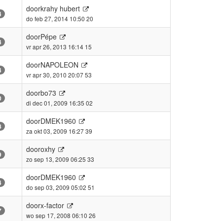
door
krahy hubert
4
do feb 27, 2014 10:50 20
door
Pépe
4
vr apr 26, 2013 16:14 15
door
NAPOLEON
4
vr apr 30, 2010 20:07 53
door
bo73
0
di dec 01, 2009 16:35 02
door
DMEK1960
8
za okt 03, 2009 16:27 39
door
oxhy
9
zo sep 13, 2009 06:25 33
door
DMEK1960
4
do sep 03, 2009 05:02 51
door
x-factor
7
wo sep 17, 2008 06:10 26