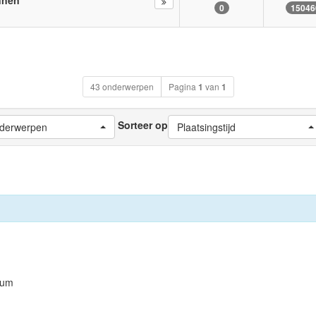
0
15046
43 onderwerpen
Pagina
1
van
1
Sorteer op
nderwerpen
Plaatsingstijd
orum