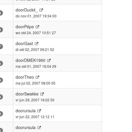
door
Duckii_
8
do nov 01, 2007 19:34 00
door
Pépe
9
wo okt 24, 2007 10:51 27
door
Gast
7
di okt 02, 2007 09:21 52
door
DMEK1960
5
ma okt 01, 2007 16:04 29
door
Theo
9
ma jul 02, 2007 08:00 05
door
Swakke
8
vr jun 29, 2007 16:02 50
door
ursula
9
vr jun 22, 2007 12:12 11
door
ursula
5