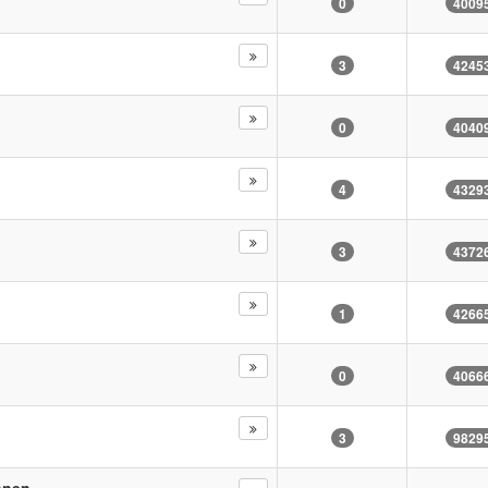
0
4009
3
4245
0
4040
4
4329
3
4372
1
4266
0
4066
3
9829
nnen