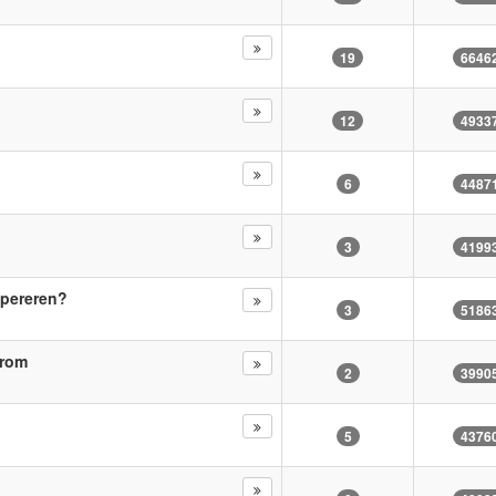
19
6646
12
4933
6
4487
3
4199
upereren?
3
5186
-rom
2
3990
5
4376
5