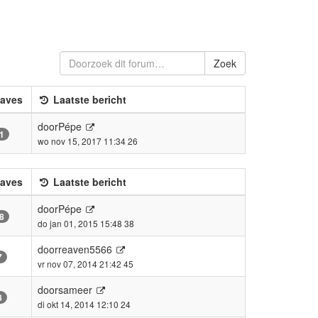
Zoek
aves
Laatste bericht
door
Pépe
1
wo nov 15, 2017 11:34 26
aves
Laatste bericht
door
Pépe
8
do jan 01, 2015 15:48 38
door
reaven5566
7
vr nov 07, 2014 21:42 45
door
sameer
8
di okt 14, 2014 12:10 24