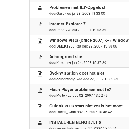
Problemen met IE7-Opgelost
door
Gast
»wo jul 23, 2008 18:33 00
Internet Explorer 7
door
Pépe
»zo okt 21, 2007 19:08 39
Windows Vista (office 2007) <=> Window
door
DMEK1960
»za dec 29, 2007 13:58 06
Achtergrond site
door
Krisdt
»vr jan 04, 2008 15:37 20
Dvd-rw station doet het niet
door
aalbersberg
»do dec 27, 2007 10:52 59
Flash Player problemen met IE7
door
Motte
»zo dec 02, 2007 13:22 49
Oulook 2003 start niet zoals het moet
door
Duckii_
»ma nov 26, 2007 10:46 42
INSTALEREN NERO 8.1.1.0
door
veraenludo
»wo okt 17, 2007 15:55 54