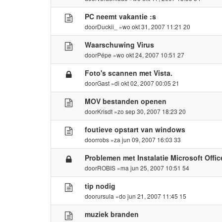
PC neemt vakantie :s
door
Duckii_
»wo okt 31, 2007 11:21 20
Waarschuwing Virus
door
Pépe
»wo okt 24, 2007 10:51 27
Foto's scannen met Vista.
door
Gast
»di okt 02, 2007 00:05 21
MOV bestanden openen
door
Krisdt
»zo sep 30, 2007 18:23 20
foutieve opstart van windows
door
robs
»za jun 09, 2007 16:03 33
Problemen met Instalatie Microsoft Offic
door
ROBIS
»ma jun 25, 2007 10:51 54
tip nodig
door
ursula
»do jun 21, 2007 11:45 15
muziek branden