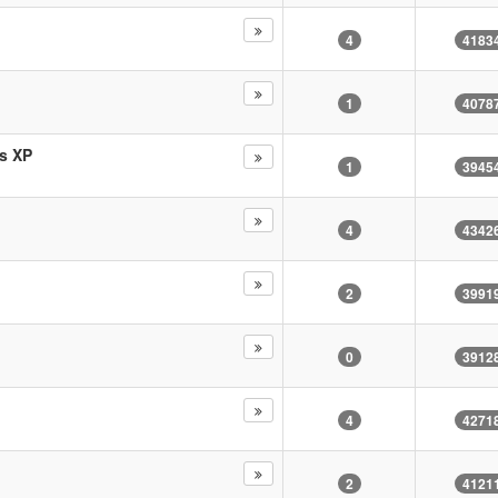
4
4183
1
4078
s XP
1
3945
4
4342
2
3991
0
3912
4
4271
2
4121