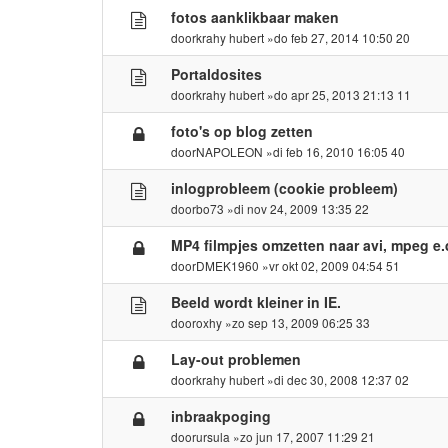
fotos aanklikbaar maken
door
krahy hubert
»do feb 27, 2014 10:50 20
Portaldosites
door
krahy hubert
»do apr 25, 2013 21:13 11
foto's op blog zetten
door
NAPOLEON
»di feb 16, 2010 16:05 40
inlogprobleem (cookie probleem)
door
bo73
»di nov 24, 2009 13:35 22
MP4 filmpjes omzetten naar avi, mpeg e.
door
DMEK1960
»vr okt 02, 2009 04:54 51
Beeld wordt kleiner in IE.
door
oxhy
»zo sep 13, 2009 06:25 33
Lay-out problemen
door
krahy hubert
»di dec 30, 2008 12:37 02
inbraakpoging
door
ursula
»zo jun 17, 2007 11:29 21