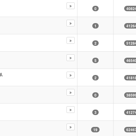
0
4082
1
4126
2
5128
5
4654
d.
2
4181
0
3859
3
4127
19
6246