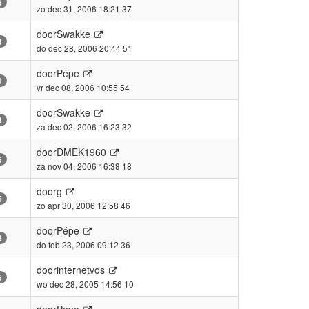
5
zo dec 31, 2006 18:21 37
door
Swakke
3
do dec 28, 2006 20:44 51
door
Pépe
9
vr dec 08, 2006 10:55 54
door
Swakke
3
za dec 02, 2006 16:23 32
door
DMEK1960
6
za nov 04, 2006 16:38 18
door
g
5
zo apr 30, 2006 12:58 46
door
Pépe
6
do feb 23, 2006 09:12 36
door
internetvos
5
wo dec 28, 2005 14:56 10
door
Pépe