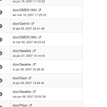
za jun 16, 2007 11:10 22
door
DMEK1960
2
wo mei 16, 2007 17:25 03
door
Gelmir
7
di apr 03, 2007 22:41 48
door
DMEK1960
1
di mar 06, 2007 06:23 42
door
Swakke
3
za jan 27, 2007 15:14 04
door
Swakke
3
vr jan 26, 2007 22:28 26
door
Gast
5
di jan 09, 2007 13:45 45
door
Swakke
0
ma jan 08, 2007 23:00 26
door
Pépe