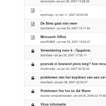
door
ursula
»wo jun 06, 2007 14:28 35
.
door
Hugo
»vr mei 11, 2007 20:03 06
De Sims gaat niet meer
door
Gelmir
»zo mar 04, 2007 10:17 44
Microsoft Office
door
ROBIS
»za mar 03, 2007 15:54 47
Verweidering nero 6 - Opgelost.
door
Gast
»do jan 25, 2007 17:52 11
postvak in bestand plots leeg? hoe rec
door
kruidje
»za jan 20, 2007 20:33 43
problemen met het kopiëren van een cd
door
Gast
»ma jan 08, 2007 22:33 07
Problemen fire fox en Ad Warre
door
de compostmeester
»do okt 05, 2006 22:19 4
Virus informatie