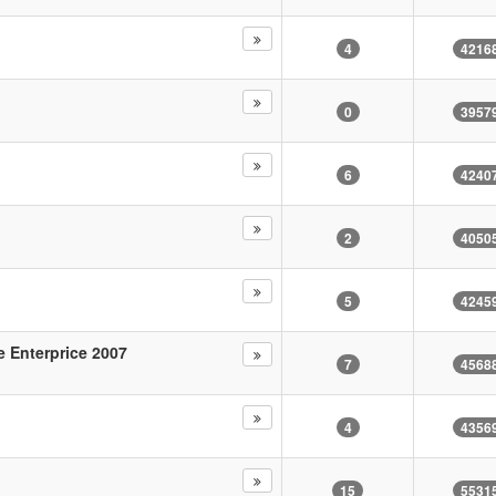
4
4216
0
3957
6
4240
2
4050
5
4245
e Enterprice 2007
7
4568
4
4356
15
5531