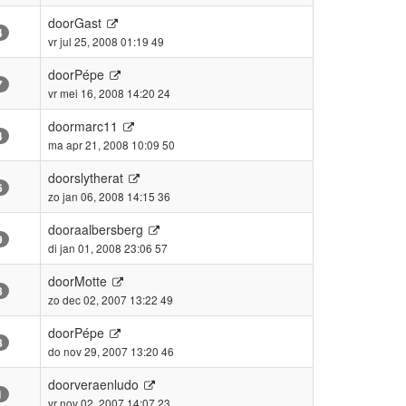
door
Gast
4
vr jul 25, 2008 01:19 49
door
Pépe
7
vr mei 16, 2008 14:20 24
door
marc11
4
ma apr 21, 2008 10:09 50
door
slytherat
6
zo jan 06, 2008 14:15 36
door
aalbersberg
9
di jan 01, 2008 23:06 57
door
Motte
8
zo dec 02, 2007 13:22 49
door
Pépe
8
do nov 29, 2007 13:20 46
door
veraenludo
1
vr nov 02, 2007 14:07 23