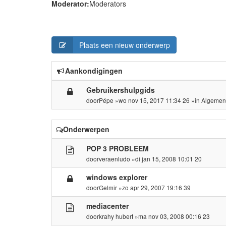
Moderator:
Moderators
Plaats een nieuw onderwerp
Aankondigingen
Gebruikershulpgids
door
Pépe
»wo nov 15, 2017 11:34 26 »in
Algemen
Onderwerpen
POP 3 PROBLEEM
door
veraenludo
»di jan 15, 2008 10:01 20
windows explorer
door
Gelmir
»zo apr 29, 2007 19:16 39
mediacenter
door
krahy hubert
»ma nov 03, 2008 00:16 23