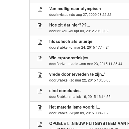
Van mollig naar olympisch
door
invictus
»do aug 27, 2009 08:22 22
Hoe zit dat hier???...
door
Mr You
»di apr 03, 2012 20:08 02
filosofisch afsluitertje
door
Brabke
»di mar 24, 2015 17:14 24
Wielerpronostiekjes
door
Bartvanmaele
»ma mar 23, 2015 11:35 44
vrede door tevreden te zijn..'
door
Brabke
»zo mar 22, 2015 10:35 08
eind conclusies
door
Brabke
»ma feb 16, 2015 16:14 55
Het materialisme voorbij...
door
Brabke
»vr jan 09, 2015 08:47 37
OPGELET...NIEUW FLITSSYSTEEM AAN