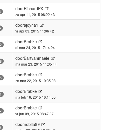
door
RichardPK
4
za apr 11, 2015 08:22 43
door
ajoyna1
5
vr apr 03, 2015 11:06 42
door
Brabke
2
di mar 24, 2015 17:14 24
door
Bartvanmaele
8
ma mar 23, 2015 11:35 44
door
Brabke
5
zo mar 22, 2015 10:35 08
door
Brabke
1
ma feb 16, 2015 16:14 55
door
Brabke
7
vr jan 09, 2015 08:47 37
door
nobita99
6