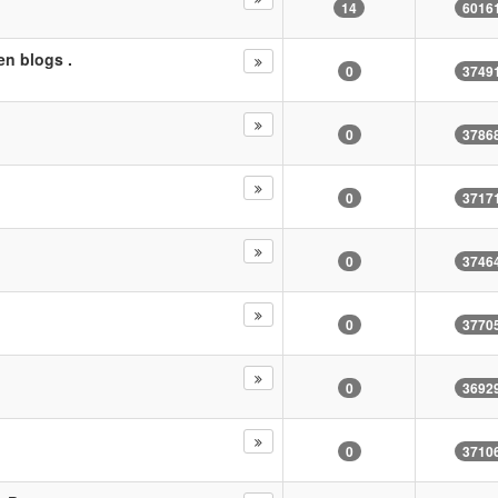
14
6016
en blogs .
0
3749
0
3786
0
3717
0
3746
0
3770
0
3692
0
3710