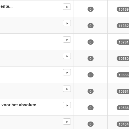
nte...
0
10169
0
11382
0
10781
0
10580
0
10656
0
10661
voor het absolute...
0
10586
0
10454