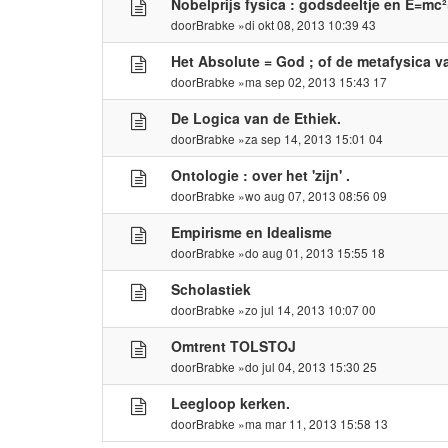
Nobelprijs fysica : godsdeeltje en E=mc
door
Brabke
»di okt 08, 2013 10:39 43
Het Absolute = God ; of de metafysica v
door
Brabke
»ma sep 02, 2013 15:43 17
De Logica van de Ethiek.
door
Brabke
»za sep 14, 2013 15:01 04
Ontologie : over het 'zijn' .
door
Brabke
»wo aug 07, 2013 08:56 09
Empirisme en Idealisme
door
Brabke
»do aug 01, 2013 15:55 18
Scholastiek
door
Brabke
»zo jul 14, 2013 10:07 00
Omtrent TOLSTOJ
door
Brabke
»do jul 04, 2013 15:30 25
Leegloop kerken.
door
Brabke
»ma mar 11, 2013 15:58 13