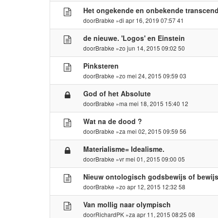
Het ongekende en onbekende transcende
door
Brabke
»di apr 16, 2019 07:57 41
de nieuwe. 'Logos' en Einstein
door
Brabke
»zo jun 14, 2015 09:02 50
Pinksteren
door
Brabke
»zo mei 24, 2015 09:59 03
God of het Absolute
door
Brabke
»ma mei 18, 2015 15:40 12
Wat na de dood ?
door
Brabke
»za mei 02, 2015 09:59 56
Materialisme= Idealisme.
door
Brabke
»vr mei 01, 2015 09:00 05
Nieuw ontologisch godsbewijs of bewijs 
door
Brabke
»zo apr 12, 2015 12:32 58
Van mollig naar olympisch
door
RichardPK
»za apr 11, 2015 08:25 08