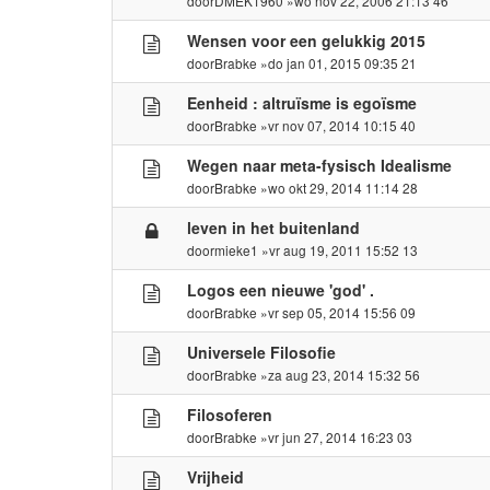
door
DMEK1960
»wo nov 22, 2006 21:13 46
Wensen voor een gelukkig 2015
door
Brabke
»do jan 01, 2015 09:35 21
Eenheid : altruïsme is egoïsme
door
Brabke
»vr nov 07, 2014 10:15 40
Wegen naar meta-fysisch Idealisme
door
Brabke
»wo okt 29, 2014 11:14 28
leven in het buitenland
door
mieke1
»vr aug 19, 2011 15:52 13
Logos een nieuwe 'god' .
door
Brabke
»vr sep 05, 2014 15:56 09
Universele Filosofie
door
Brabke
»za aug 23, 2014 15:32 56
Filosoferen
door
Brabke
»vr jun 27, 2014 16:23 03
Vrijheid