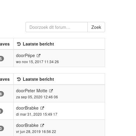
Zoek
aves
Laatste bericht
door
Pépe
5
wo nov 15, 2017 11:34 26
aves
Laatste bericht
door
Peter Motte
8
za sep 05, 2020 12:46 06
door
Brabke
3
di mar 31, 2020 15:49 17
door
Brabke
0
vr jun 28, 2019 16:56 22