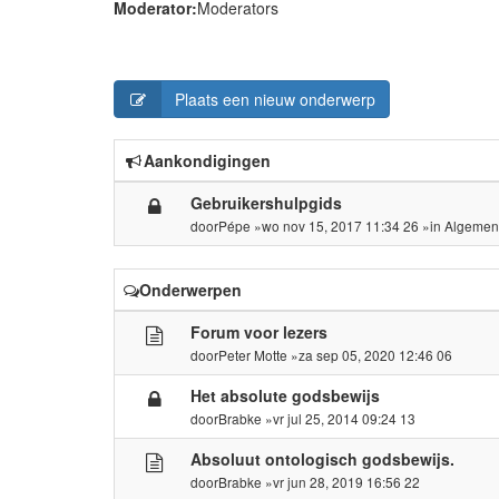
Moderator:
Moderators
Plaats een nieuw onderwerp
Aankondigingen
Gebruikershulpgids
door
Pépe
»wo nov 15, 2017 11:34 26 »in
Algemen
Onderwerpen
Forum voor lezers
door
Peter Motte
»za sep 05, 2020 12:46 06
Het absolute godsbewijs
door
Brabke
»vr jul 25, 2014 09:24 13
Absoluut ontologisch godsbewijs.
door
Brabke
»vr jun 28, 2019 16:56 22