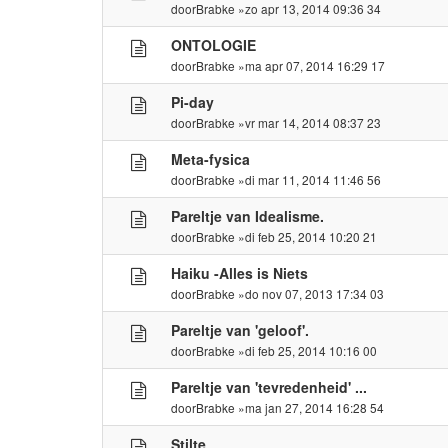
door
Brabke
»zo apr 13, 2014 09:36 34
ONTOLOGIE
door
Brabke
»ma apr 07, 2014 16:29 17
Pi-day
door
Brabke
»vr mar 14, 2014 08:37 23
Meta-fysica
door
Brabke
»di mar 11, 2014 11:46 56
Pareltje van Idealisme.
door
Brabke
»di feb 25, 2014 10:20 21
Haiku -Alles is Niets
door
Brabke
»do nov 07, 2013 17:34 03
Pareltje van 'geloof'.
door
Brabke
»di feb 25, 2014 10:16 00
Pareltje van 'tevredenheid' ...
door
Brabke
»ma jan 27, 2014 16:28 54
Stilte