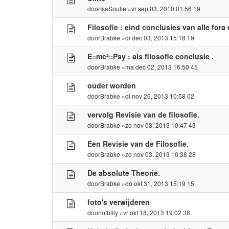
door
IsaSoulie
»vr sep 03, 2010 01:56 19
Filosofie : eind conclusies van alle fora 
door
Brabke
»di dec 03, 2013 15:18 19
E=mc²=Psy : als filosofie conclusie .
door
Brabke
»ma dec 02, 2013 16:50 45
ouder worden
door
Brabke
»di nov 26, 2013 10:58 02
vervolg Revisie van de filosofie.
door
Brabke
»zo nov 03, 2013 10:47 43
Een Revisie van de Filosofie.
door
Brabke
»zo nov 03, 2013 10:38 28
De absolute Theorie.
door
Brabke
»do okt 31, 2013 15:19 15
foto's verwijderen
door
mtblily
»vr okt 18, 2013 19:02 38