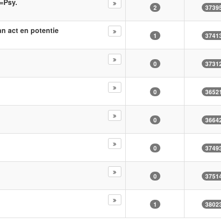
²=Psy.
2
3739
an act en potentie
1
3741
0
3731
0
3652
0
3664
0
3749
0
3751
1
3802