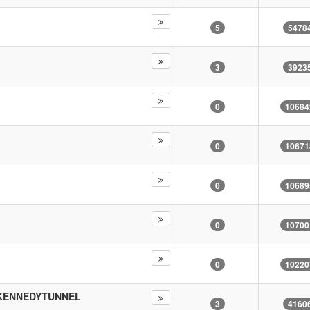
5
5478
3
3923
0
10684
0
10671
0
10689
0
10700
0
10220
 KENNEDYTUNNEL
3
4160