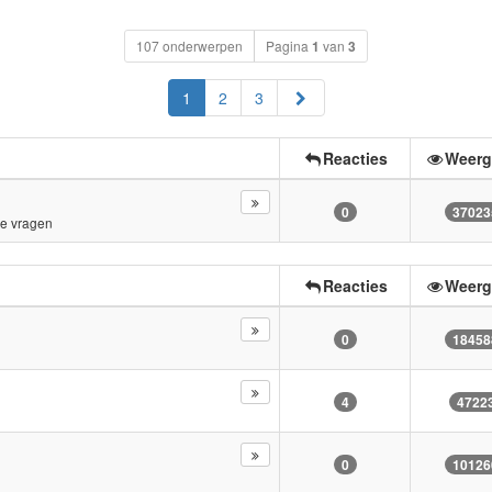
107 onderwerpen
Pagina
1
van
3
Volgende
1
2
3
Reacties
Weerg
0
37023
e vragen
Reacties
Weerg
0
18458
4
4722
0
10126