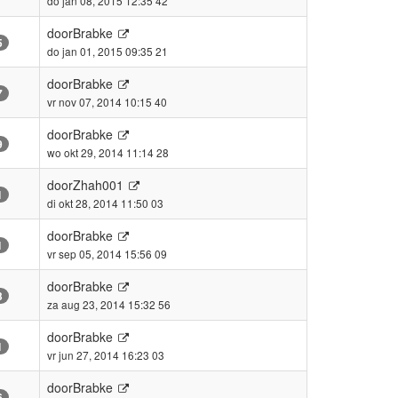
do jan 08, 2015 12:35 42
door
Brabke
5
do jan 01, 2015 09:35 21
door
Brabke
7
vr nov 07, 2014 10:15 40
door
Brabke
9
wo okt 29, 2014 11:14 28
door
Zhah001
1
di okt 28, 2014 11:50 03
door
Brabke
1
vr sep 05, 2014 15:56 09
door
Brabke
3
za aug 23, 2014 15:32 56
door
Brabke
1
vr jun 27, 2014 16:23 03
door
Brabke
6