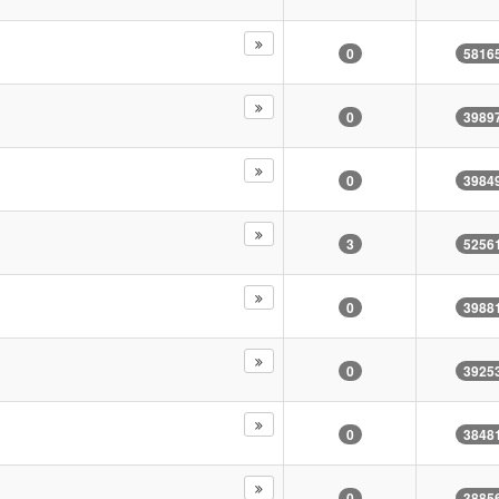
0
5816
0
3989
0
3984
3
5256
0
3988
0
3925
0
3848
0
3885