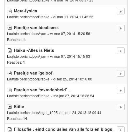
Meta-fysica
Laatste berichtdoor
Brabke
«
di mar 11, 2014 11:46 56
Pareltje van Idealisme.
Laatste berichtdoor
Ayan
«
vr mar 07, 2014 15:20 58
Reacties:
1
Haiku -Alles is Niets
Laatste berichtdoor
Ayan
«
vr mar 07, 2014 15:15 03
Reacties:
1
Pareltje van 'geloof'.
Laatste berichtdoor
Brabke
«
di feb 25, 2014 10:16 00
Pareltje van 'tevredenheid' ...
Laatste berichtdoor
Brabke
«
ma jan 27, 2014 16:28 54
Stilte
Laatste berichtdoor
Angel_1995
«
di dec 24, 2013 18:09 44
Reacties:
14
Filosofie : eind conclusies van alle fora en blogs .