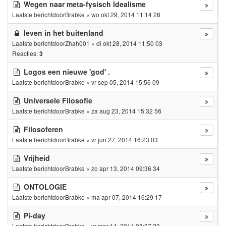
Wegen naar meta-fysisch Idealisme
Laatste berichtdoor
Brabke
«
wo okt 29, 2014 11:14 28
leven in het buitenland
Laatste berichtdoor
Zhah001
«
di okt 28, 2014 11:50 03
Reacties:
3
Logos een nieuwe 'god' .
Laatste berichtdoor
Brabke
«
vr sep 05, 2014 15:56 09
Universele Filosofie
Laatste berichtdoor
Brabke
«
za aug 23, 2014 15:32 56
Filosoferen
Laatste berichtdoor
Brabke
«
vr jun 27, 2014 16:23 03
Vrijheid
Laatste berichtdoor
Brabke
«
zo apr 13, 2014 09:36 34
ONTOLOGIE
Laatste berichtdoor
Brabke
«
ma apr 07, 2014 16:29 17
Pi-day
Laatste berichtdoor
Brabke
«
vr mar 14, 2014 08:37 23