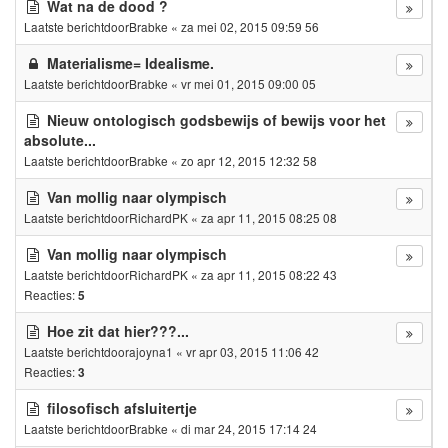
Wat na de dood ?
Laatste berichtdoor
Brabke
«
za mei 02, 2015 09:59 56
Materialisme= Idealisme.
Laatste berichtdoor
Brabke
«
vr mei 01, 2015 09:00 05
Nieuw ontologisch godsbewijs of bewijs voor het
absolute...
Laatste berichtdoor
Brabke
«
zo apr 12, 2015 12:32 58
Van mollig naar olympisch
Laatste berichtdoor
RichardPK
«
za apr 11, 2015 08:25 08
Van mollig naar olympisch
Laatste berichtdoor
RichardPK
«
za apr 11, 2015 08:22 43
Reacties:
5
Hoe zit dat hier???...
Laatste berichtdoor
ajoyna1
«
vr apr 03, 2015 11:06 42
Reacties:
3
filosofisch afsluitertje
Laatste berichtdoor
Brabke
«
di mar 24, 2015 17:14 24