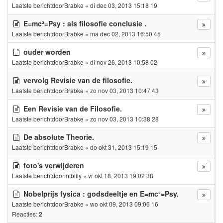
Laatste berichtdoor
Brabke
«
di dec 03, 2013 15:18 19
E=mc²=Psy : als filosofie conclusie .
Laatste berichtdoor
Brabke
«
ma dec 02, 2013 16:50 45
ouder worden
Laatste berichtdoor
Brabke
«
di nov 26, 2013 10:58 02
vervolg Revisie van de filosofie.
Laatste berichtdoor
Brabke
«
zo nov 03, 2013 10:47 43
Een Revisie van de Filosofie.
Laatste berichtdoor
Brabke
«
zo nov 03, 2013 10:38 28
De absolute Theorie.
Laatste berichtdoor
Brabke
«
do okt 31, 2013 15:19 15
foto's verwijderen
Laatste berichtdoor
mtblily
«
vr okt 18, 2013 19:02 38
Nobelprijs fysica : godsdeeltje en E=mc²=Psy.
Laatste berichtdoor
Brabke
«
wo okt 09, 2013 09:06 16
Reacties:
2