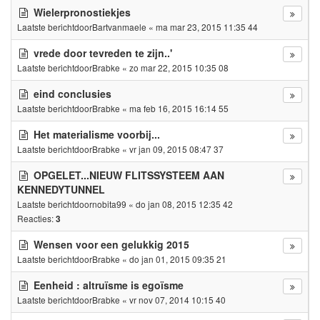
Wielerpronostiekjes
Laatste berichtdoor
Bartvanmaele
«
ma mar 23, 2015 11:35 44
vrede door tevreden te zijn..'
Laatste berichtdoor
Brabke
«
zo mar 22, 2015 10:35 08
eind conclusies
Laatste berichtdoor
Brabke
«
ma feb 16, 2015 16:14 55
Het materialisme voorbij...
Laatste berichtdoor
Brabke
«
vr jan 09, 2015 08:47 37
OPGELET...NIEUW FLITSSYSTEEM AAN
KENNEDYTUNNEL
Laatste berichtdoor
nobita99
«
do jan 08, 2015 12:35 42
Reacties:
3
Wensen voor een gelukkig 2015
Laatste berichtdoor
Brabke
«
do jan 01, 2015 09:35 21
Eenheid : altruïsme is egoïsme
Laatste berichtdoor
Brabke
«
vr nov 07, 2014 10:15 40