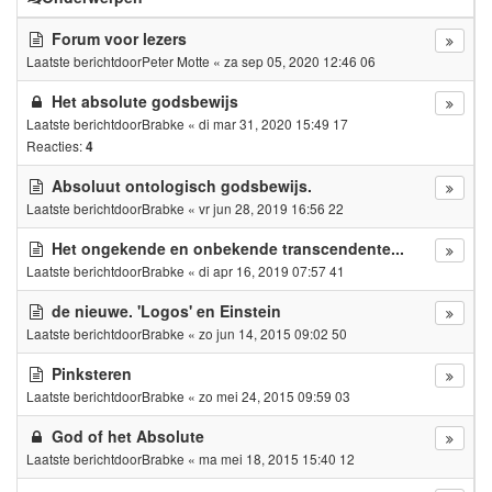
Forum voor lezers
Laatste berichtdoor
Peter Motte
«
za sep 05, 2020 12:46 06
Het absolute godsbewijs
Laatste berichtdoor
Brabke
«
di mar 31, 2020 15:49 17
Reacties:
4
Absoluut ontologisch godsbewijs.
Laatste berichtdoor
Brabke
«
vr jun 28, 2019 16:56 22
Het ongekende en onbekende transcendente...
Laatste berichtdoor
Brabke
«
di apr 16, 2019 07:57 41
de nieuwe. 'Logos' en Einstein
Laatste berichtdoor
Brabke
«
zo jun 14, 2015 09:02 50
Pinksteren
Laatste berichtdoor
Brabke
«
zo mei 24, 2015 09:59 03
God of het Absolute
Laatste berichtdoor
Brabke
«
ma mei 18, 2015 15:40 12