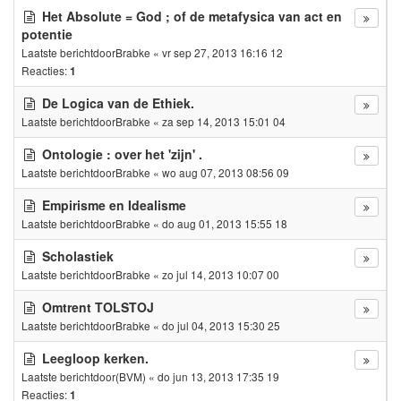
Het Absolute = God ; of de metafysica van act en
potentie
Laatste berichtdoor
Brabke
«
vr sep 27, 2013 16:16 12
Reacties:
1
De Logica van de Ethiek.
Laatste berichtdoor
Brabke
«
za sep 14, 2013 15:01 04
Ontologie : over het 'zijn' .
Laatste berichtdoor
Brabke
«
wo aug 07, 2013 08:56 09
Empirisme en Idealisme
Laatste berichtdoor
Brabke
«
do aug 01, 2013 15:55 18
Scholastiek
Laatste berichtdoor
Brabke
«
zo jul 14, 2013 10:07 00
Omtrent TOLSTOJ
Laatste berichtdoor
Brabke
«
do jul 04, 2013 15:30 25
Leegloop kerken.
Laatste berichtdoor
(BVM)
«
do jun 13, 2013 17:35 19
Reacties:
1