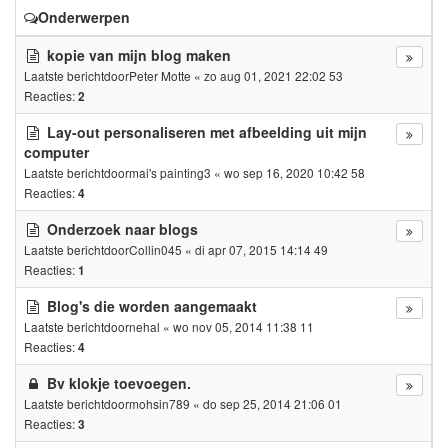
Onderwerpen
kopie van mijn blog maken
Laatste berichtdoor
Peter Motte
«
zo aug 01, 2021 22:02 53
Reacties:
2
Lay-out personaliseren met afbeelding uit mijn
computer
Laatste berichtdoor
mai's painting3
«
wo sep 16, 2020 10:42 58
Reacties:
4
Onderzoek naar blogs
Laatste berichtdoor
Collin045
«
di apr 07, 2015 14:14 49
Reacties:
1
Blog's die worden aangemaakt
Laatste berichtdoor
nehal
«
wo nov 05, 2014 11:38 11
Reacties:
4
Bv klokje toevoegen.
Laatste berichtdoor
mohsin789
«
do sep 25, 2014 21:06 01
Reacties:
3