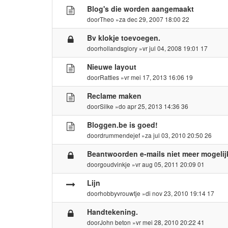
Blog's die worden aangemaakt
door
Theo
»za dec 29, 2007 18:00 22
Bv klokje toevoegen.
door
hollandsglory
»vr jul 04, 2008 19:01 17
Nieuwe layout
door
Ratties
»vr mei 17, 2013 16:06 19
Reclame maken
door
Silke
»do apr 25, 2013 14:36 36
Bloggen.be is goed!
door
drummendejef
»za jul 03, 2010 20:50 26
Beantwoorden e-mails niet meer mogelij
door
goudvinkje
»vr aug 05, 2011 20:09 01
Lijn
door
hobbyvrouwtje
»di nov 23, 2010 19:14 17
Handtekening.
door
John beton
»vr mei 28, 2010 20:22 41