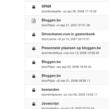
SPAM
door
fantasylife
»zo apr 06, 2008 17:10 32
Bloggen.be
door
Pépe
»vr sep 21, 2007 07:51 36
Drivecleaner.com in gastenboek
door
Leona
»di jul 10, 2007 20:10 51
Presentatie plaatsen op bloggen.be
door
Hendrikius
»ma nov 13, 2006 10:58 29
Bloggen.be
door
Pépe
»wo sep 20, 2006 19:00 43
Bloggen.be
door
Pépe
»di mar 21, 2006 08:58 11
bestanden
door
dimiplanet
»zo nov 06, 2005 19:42 11
Javascript
door
cyberfox
»vr nov 18, 2005 22:20 16