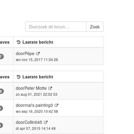
Zoek
aves
Laatste bericht
door
Pépe
7
wo nov 15, 2017 11:34 26
aves
Laatste bericht
door
Peter Motte
8
zo aug 01, 2021 22:02 53
door
mai's painting3
3
wo sep 16, 2020 10:42 58
door
Collin045
5
di apr 07, 2015 14:14 49