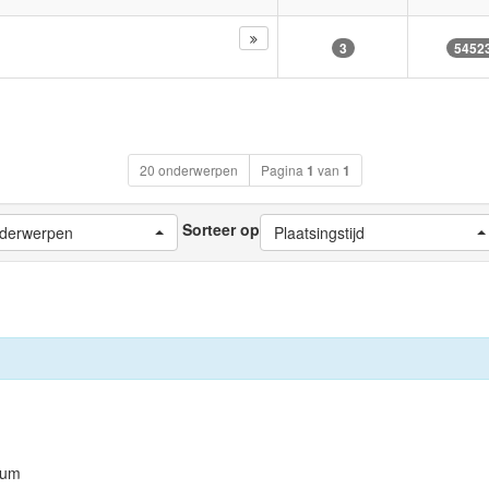
3
5452
20 onderwerpen
Pagina
1
van
1
Sorteer op
nderwerpen
Plaatsingstijd
orum