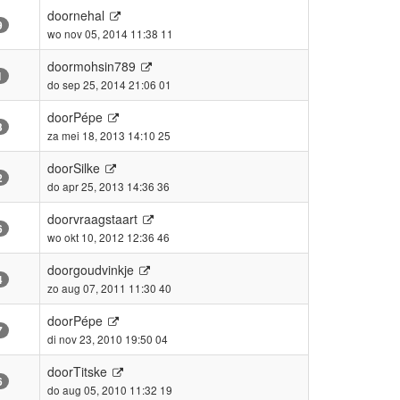
door
nehal
9
wo nov 05, 2014 11:38 11
door
mohsin789
1
do sep 25, 2014 21:06 01
door
Pépe
3
za mei 18, 2013 14:10 25
door
Silke
2
do apr 25, 2013 14:36 36
door
vraagstaart
6
wo okt 10, 2012 12:36 46
door
goudvinkje
4
zo aug 07, 2011 11:30 40
door
Pépe
7
di nov 23, 2010 19:50 04
door
Titske
6
do aug 05, 2010 11:32 19