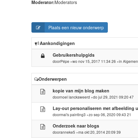
Moderator:
Moderators
Plaats een nieuw onderwerp
Aankondigingen
Gebruikershulpgids
door
Pépe
»wo nov 15, 2017 11:34 26 »in
Algemen
Onderwerpen
kopie van mijn blog maken
door
noel lancksweerd
»do jul 29, 2021 09:20 47
Lay-out personaliseren met afbeelding u
door
mai's painting3
»zo sep 06, 2020 09:43 21
Onderzoek naar blogs
door
anneke5
»ma okt 20, 2014 20:09 39