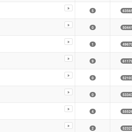
5
6356
0
5044
1
4967
9
6117
0
5210
0
5334
4
5552
2
5232