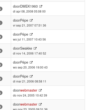
door
DMEK1960
5
di apr 08, 2008 05:08 00
door
Pépe
1
vr sep 21, 2007 07:51 36
door
Pépe
0
wo jul 11, 2007 10:43 56
door
Swakke
9
di nov 14, 2006 17:40 52
door
Pépe
3
wo sep 20, 2006 19:00 43
door
Pépe
3
di mar 21, 2006 08:58 11
door
webmaster
6
do nov 24, 2005 10:42 39
door
webmaster
3
wo nov 23, 2005 09:31 36