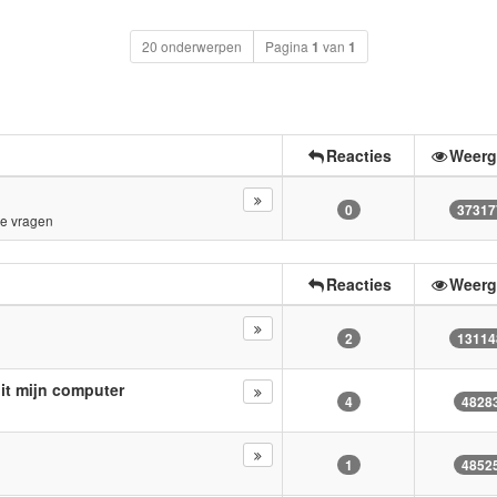
20 onderwerpen
Pagina
1
van
1
Reacties
Weerg
0
37317
e vragen
Reacties
Weerg
2
13114
it mijn computer
4
4828
1
4852