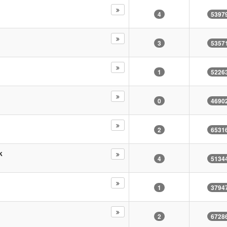
4
5397
3
5357
1
5226
0
4690
2
6531
k
4
5134
1
3794
2
6728