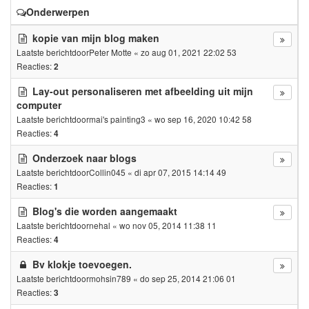
Onderwerpen
kopie van mijn blog maken
Laatste berichtdoor
Peter Motte
«
zo aug 01, 2021 22:02 53
Reacties:
2
Lay-out personaliseren met afbeelding uit mijn
computer
Laatste berichtdoor
mai's painting3
«
wo sep 16, 2020 10:42 58
Reacties:
4
Onderzoek naar blogs
Laatste berichtdoor
Collin045
«
di apr 07, 2015 14:14 49
Reacties:
1
Blog's die worden aangemaakt
Laatste berichtdoor
nehal
«
wo nov 05, 2014 11:38 11
Reacties:
4
Bv klokje toevoegen.
Laatste berichtdoor
mohsin789
«
do sep 25, 2014 21:06 01
Reacties:
3