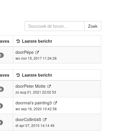
Zoek
aves
Laatste bericht
door
Pépe
1
wo nov 15, 2017 11:34 26
aves
Laatste bericht
door
Peter Motte
9
zo aug 01, 2021 22:02 53
door
mai's painting3
4
wo sep 16, 2020 10:42 58
door
Collin045
0
di apr 07, 2015 14:14 49