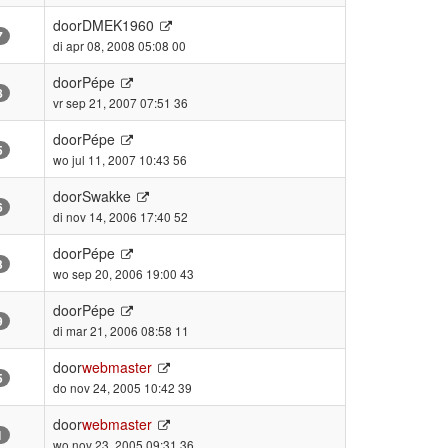
door
DMEK1960
7
di apr 08, 2008 05:08 00
door
Pépe
8
vr sep 21, 2007 07:51 36
door
Pépe
5
wo jul 11, 2007 10:43 56
door
Swakke
6
di nov 14, 2006 17:40 52
door
Pépe
3
wo sep 20, 2006 19:00 43
door
Pépe
9
di mar 21, 2006 08:58 11
door
webmaster
5
do nov 24, 2005 10:42 39
door
webmaster
1
wo nov 23, 2005 09:31 36