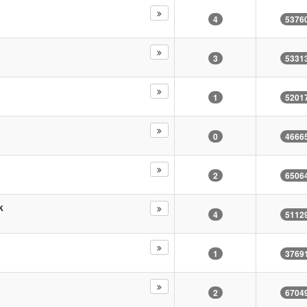
4
5376
3
5331
1
5201
0
4666
2
6506
k
4
5112
1
3769
2
6704