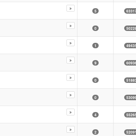
5
6331
0
5022
1
4943
9
6093
0
5188
0
5309
4
5526
2
5209