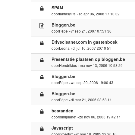
SPAM
door
fantasylife
»zo apr 06, 2008 17:10 32
Bloggen.be
door
Pépe
»vr sep 21, 2007 07:51 36
Drivecleaner.com in gastenboek
door
Leona
»di jul 10, 2007 20:10 51
Presentatie plaatsen op bloggen.be
door
Hendrikius
»ma nov 13, 2006 10:58 29
Bloggen.be
door
Pépe
»wo sep 20, 2006 19:00 43
Bloggen.be
door
Pépe
»di mar 21, 2006 08:58 11
bestanden
door
dimiplanet
»zo nov 06, 2005 19:42 11
Javascript
door
cyberfox
»vr nov 18, 2005 22:20 16