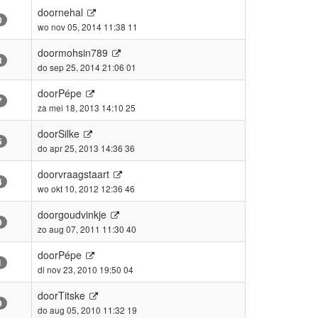
door
nehal
0
wo nov 05, 2014 11:38 11
door
mohsin789
3
do sep 25, 2014 21:06 01
door
Pépe
7
za mei 18, 2013 14:10 25
door
Silke
5
do apr 25, 2013 14:36 36
door
vraagstaart
4
wo okt 10, 2012 12:36 46
door
goudvinkje
9
zo aug 07, 2011 11:30 40
door
Pépe
1
di nov 23, 2010 19:50 04
door
Titske
9
do aug 05, 2010 11:32 19