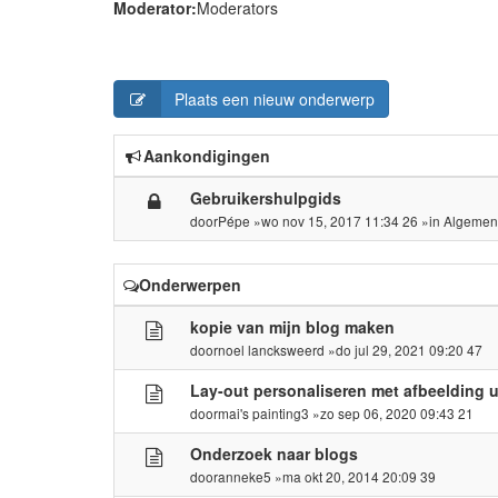
Moderator:
Moderators
Plaats een nieuw onderwerp
Aankondigingen
Gebruikershulpgids
door
Pépe
»wo nov 15, 2017 11:34 26 »in
Algemen
Onderwerpen
kopie van mijn blog maken
door
noel lancksweerd
»do jul 29, 2021 09:20 47
Lay-out personaliseren met afbeelding u
door
mai's painting3
»zo sep 06, 2020 09:43 21
Onderzoek naar blogs
door
anneke5
»ma okt 20, 2014 20:09 39