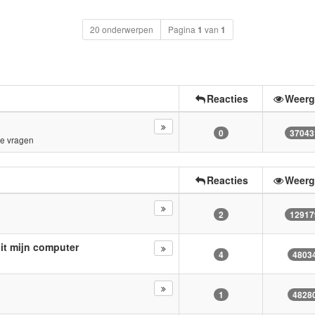
20 onderwerpen
Pagina
1
van
1
Reacties
Weerg
0
37043
e vragen
Reacties
Weerg
2
12917
it mijn computer
4
4803
1
4828