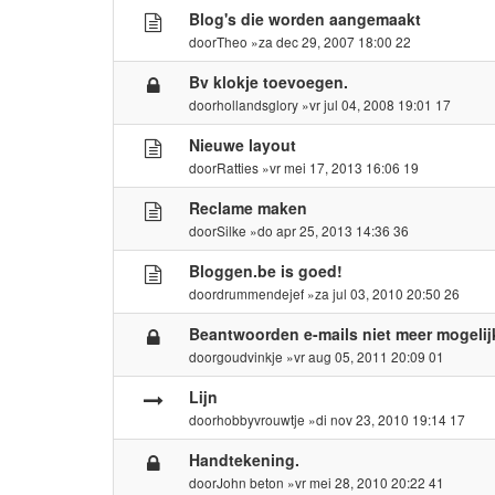
Blog's die worden aangemaakt
door
Theo
»za dec 29, 2007 18:00 22
Bv klokje toevoegen.
door
hollandsglory
»vr jul 04, 2008 19:01 17
Nieuwe layout
door
Ratties
»vr mei 17, 2013 16:06 19
Reclame maken
door
Silke
»do apr 25, 2013 14:36 36
Bloggen.be is goed!
door
drummendejef
»za jul 03, 2010 20:50 26
Beantwoorden e-mails niet meer mogelij
door
goudvinkje
»vr aug 05, 2011 20:09 01
Lijn
door
hobbyvrouwtje
»di nov 23, 2010 19:14 17
Handtekening.
door
John beton
»vr mei 28, 2010 20:22 41