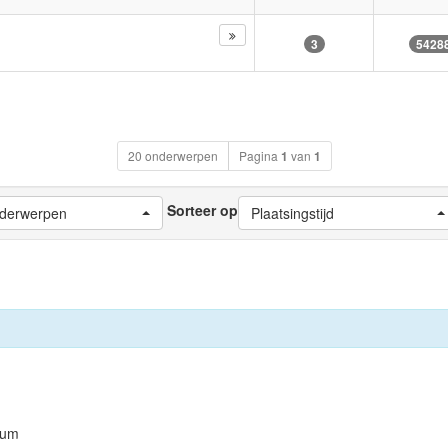
3
5428
20 onderwerpen
Pagina
1
van
1
Sorteer op
nderwerpen
Plaatsingstijd
orum