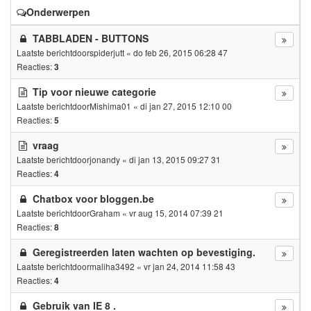
Onderwerpen
TABBLADEN - BUTTONS
Laatste berichtdoor
spiderjutt
«
do feb 26, 2015 06:28 47
Reacties:
3
Tip voor nieuwe categorie
Laatste berichtdoor
Mishima01
«
di jan 27, 2015 12:10 00
Reacties:
5
vraag
Laatste berichtdoor
jonandy
«
di jan 13, 2015 09:27 31
Reacties:
4
Chatbox voor bloggen.be
Laatste berichtdoor
Graham
«
vr aug 15, 2014 07:39 21
Reacties:
8
Geregistreerden laten wachten op bevestiging.
Laatste berichtdoor
maliha3492
«
vr jan 24, 2014 11:58 43
Reacties:
4
Gebruik van IE 8 .