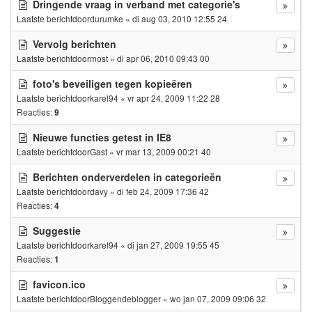
Dringende vraag in verband met categorie's
Laatste berichtdoor
durumke
«
di aug 03, 2010 12:55 24
Vervolg berichten
Laatste berichtdoor
most
«
di apr 06, 2010 09:43 00
foto's beveiligen tegen kopieëren
Laatste berichtdoor
karel94
«
vr apr 24, 2009 11:22 28
Reacties:
9
Nieuwe functies getest in IE8
Laatste berichtdoor
Gast
«
vr mar 13, 2009 00:21 40
Berichten onderverdelen in categorieën
Laatste berichtdoor
davy
«
di feb 24, 2009 17:36 42
Reacties:
4
Suggestie
Laatste berichtdoor
karel94
«
di jan 27, 2009 19:55 45
Reacties:
1
favicon.ico
Laatste berichtdoor
Bloggendeblogger
«
wo jan 07, 2009 09:06 32