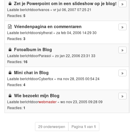
Zet je Powerpoint om in een slideshow op je blog!
Laatste berichtdoor
Ivanos
«
vr jul 06, 2007 07:25 21
Reacties:
5
Vriendenpagina en commentaren
Laatste berichtdoor
slytherat
«
za feb 04, 2006 14:29 30
Reacties:
3
Fotoalbum in Blog
Laatste berichtdoor
Parasol
«
zo jan 22, 2006 23:31 33
Reacties:
16
Mini chat in Blog
Laatste berichtdoor
Cyberfox
«
ma nov 28, 2005 00:54 24
Reacties:
4
Wie bezoekt mijn Blog
Laatste berichtdoor
webmaster
«
wo nov 23, 2005 09:28 09
Reacties:
1
29 onderwerpen
Pagina
1
van
1