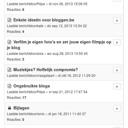
Laatste berichtdoor
Pépe
«
di nov 26, 2013 15:06 05
Reacties:
6
Enkele ideeën voor bloggen.be
Laatste berichtdoor
kate
«
do sep 12, 2013 13:34 22
Reacties:
4
Verfilm je eigen foto's en zet jouw eigen filmpje op
je blog
Laatste berichtdoor
aiza
«
wo aug 28, 2013 10:55 45
Reacties:
3
Muziekjes? Hoffelijk compromis?
Laatste berichtdoor
vraagstaart
«
di okt 16, 2012 11:29 20
Ongebruikte blogs
Laatste berichtdoor
Pépe
«
vr sep 21, 2012 17:47 54
Reacties:
17
Bijlagen
Laatste berichtdoor
renic
«
di jan 18, 2011 11:40 37
Reacties:
5