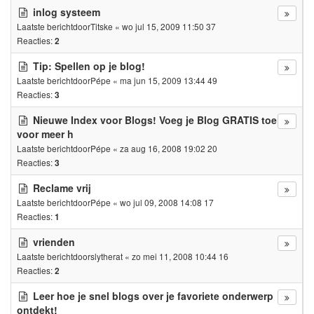
inlog systeem
Laatste berichtdoor
Titske
«
wo jul 15, 2009 11:50 37
Reacties:
2
Tip: Spellen op je blog!
Laatste berichtdoor
Pépe
«
ma jun 15, 2009 13:44 49
Reacties:
3
Nieuwe Index voor Blogs! Voeg je Blog GRATIS toe
voor meer h
Laatste berichtdoor
Pépe
«
za aug 16, 2008 19:02 20
Reacties:
3
Reclame vrij
Laatste berichtdoor
Pépe
«
wo jul 09, 2008 14:08 17
Reacties:
1
vrienden
Laatste berichtdoor
slytherat
«
zo mei 11, 2008 10:44 16
Reacties:
2
Leer hoe je snel blogs over je favoriete onderwerp
ontdekt!