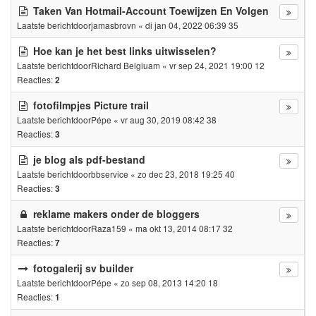
Taken Van Hotmail-Account Toewijzen En Volgen
Laatste berichtdoor
jamasbrovn
«
di jan 04, 2022 06:39 35
Hoe kan je het best links uitwisselen?
Laatste berichtdoor
Richard Belgiuam
«
vr sep 24, 2021 19:00 12
Reacties:
2
fotofilmpjes Picture trail
Laatste berichtdoor
Pépe
«
vr aug 30, 2019 08:42 38
Reacties:
3
je blog als pdf-bestand
Laatste berichtdoor
bbservice
«
zo dec 23, 2018 19:25 40
Reacties:
3
reklame makers onder de bloggers
Laatste berichtdoor
Raza159
«
ma okt 13, 2014 08:17 32
Reacties:
7
fotogalerij sv builder
Laatste berichtdoor
Pépe
«
zo sep 08, 2013 14:20 18
Reacties:
1