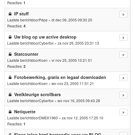
Reacties:
1
IP stuff
Laatste berichtdoor
Pépe
«
di dec 06, 2005 09:30 20
Reacties:
4
Uw blog op uw active desktop
Laatste berichtdoor
Cyberfox
«
za nov 26, 2005 23:31 13
Statcounter
Laatste berichtdoor
Koen
«
vr nov 25, 2005 10:21 51
Reacties:
2
Fotobewerking, gratis en legaal downloaden
Laatste berichtdoor
Koen
«
wo nov 23, 2005 11:51 21
Veelkleurige scrollbars
Laatste berichtdoor
Cyberfox
«
wo nov 16, 2005 09:43 28
Netiquette
Laatste berichtdoor
DMEK1960
«
za nov 12, 2005 17:25 10
Reacties:
1
Eigen inlog html-bestandje voor uw BLOG