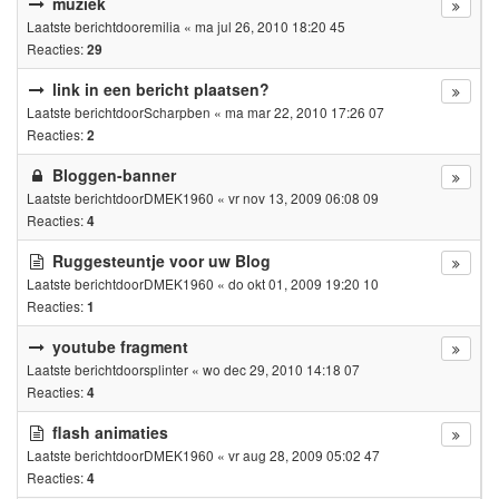
muziek
Laatste berichtdoor
emilia
«
ma jul 26, 2010 18:20 45
Reacties:
29
link in een bericht plaatsen?
Laatste berichtdoor
Scharpben
«
ma mar 22, 2010 17:26 07
Reacties:
2
Bloggen-banner
Laatste berichtdoor
DMEK1960
«
vr nov 13, 2009 06:08 09
Reacties:
4
Ruggesteuntje voor uw Blog
Laatste berichtdoor
DMEK1960
«
do okt 01, 2009 19:20 10
Reacties:
1
youtube fragment
Laatste berichtdoor
splinter
«
wo dec 29, 2010 14:18 07
Reacties:
4
flash animaties
Laatste berichtdoor
DMEK1960
«
vr aug 28, 2009 05:02 47
Reacties:
4