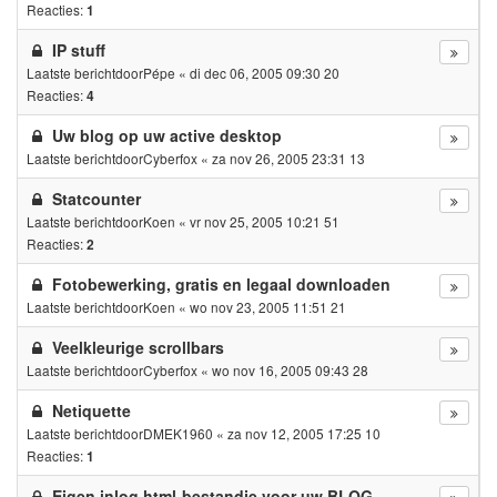
Reacties:
1
IP stuff
Laatste berichtdoor
Pépe
«
di dec 06, 2005 09:30 20
Reacties:
4
Uw blog op uw active desktop
Laatste berichtdoor
Cyberfox
«
za nov 26, 2005 23:31 13
Statcounter
Laatste berichtdoor
Koen
«
vr nov 25, 2005 10:21 51
Reacties:
2
Fotobewerking, gratis en legaal downloaden
Laatste berichtdoor
Koen
«
wo nov 23, 2005 11:51 21
Veelkleurige scrollbars
Laatste berichtdoor
Cyberfox
«
wo nov 16, 2005 09:43 28
Netiquette
Laatste berichtdoor
DMEK1960
«
za nov 12, 2005 17:25 10
Reacties:
1
Eigen inlog html-bestandje voor uw BLOG