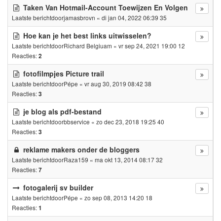
Taken Van Hotmail-Account Toewijzen En Volgen
Laatste berichtdoor
jamasbrovn
«
di jan 04, 2022 06:39 35
Hoe kan je het best links uitwisselen?
Laatste berichtdoor
Richard Belgiuam
«
vr sep 24, 2021 19:00 12
Reacties:
2
fotofilmpjes Picture trail
Laatste berichtdoor
Pépe
«
vr aug 30, 2019 08:42 38
Reacties:
3
je blog als pdf-bestand
Laatste berichtdoor
bbservice
«
zo dec 23, 2018 19:25 40
Reacties:
3
reklame makers onder de bloggers
Laatste berichtdoor
Raza159
«
ma okt 13, 2014 08:17 32
Reacties:
7
fotogalerij sv builder
Laatste berichtdoor
Pépe
«
zo sep 08, 2013 14:20 18
Reacties:
1