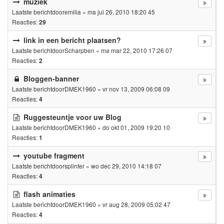
muziek
Laatste berichtdoor
emilia
«
ma jul 26, 2010 18:20 45
Reacties:
29
link in een bericht plaatsen?
Laatste berichtdoor
Scharpben
«
ma mar 22, 2010 17:26 07
Reacties:
2
Bloggen-banner
Laatste berichtdoor
DMEK1960
«
vr nov 13, 2009 06:08 09
Reacties:
4
Ruggesteuntje voor uw Blog
Laatste berichtdoor
DMEK1960
«
do okt 01, 2009 19:20 10
Reacties:
1
youtube fragment
Laatste berichtdoor
splinter
«
wo dec 29, 2010 14:18 07
Reacties:
4
flash animaties
Laatste berichtdoor
DMEK1960
«
vr aug 28, 2009 05:02 47
Reacties:
4