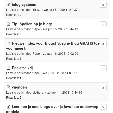
inlog systeem
Laatste berichtdoor
Titske
«
wo jul 15, 2009 11:50 37
Reacties:
2
Tip: Spellen op je blog!
Laatste berichtdoor
Pépe
«
ma jun 15, 2009 13:44 49
Reacties:
3
Nieuwe Index voor Blogs! Voeg je Blog GRATIS toe
voor meer h
Laatste berichtdoor
Pépe
«
za aug 16, 2008 19:02 20
Reacties:
3
Reclame vrij
Laatste berichtdoor
Pépe
«
wo jul 09, 2008 14:08 17
Reacties:
1
vrienden
Laatste berichtdoor
slytherat
«
zo mei 11, 2008 10:44 16
Reacties:
2
Leer hoe je snel blogs over je favoriete onderwerp
ontdekt!