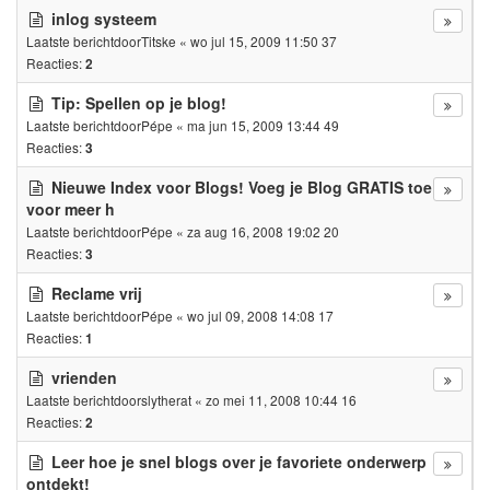
inlog systeem
Laatste berichtdoor
Titske
«
wo jul 15, 2009 11:50 37
Reacties:
2
Tip: Spellen op je blog!
Laatste berichtdoor
Pépe
«
ma jun 15, 2009 13:44 49
Reacties:
3
Nieuwe Index voor Blogs! Voeg je Blog GRATIS toe
voor meer h
Laatste berichtdoor
Pépe
«
za aug 16, 2008 19:02 20
Reacties:
3
Reclame vrij
Laatste berichtdoor
Pépe
«
wo jul 09, 2008 14:08 17
Reacties:
1
vrienden
Laatste berichtdoor
slytherat
«
zo mei 11, 2008 10:44 16
Reacties:
2
Leer hoe je snel blogs over je favoriete onderwerp
ontdekt!