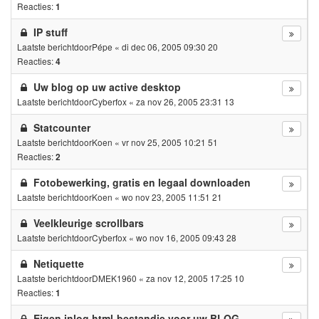
Reacties:
1
IP stuff
Laatste berichtdoor
Pépe
«
di dec 06, 2005 09:30 20
Reacties:
4
Uw blog op uw active desktop
Laatste berichtdoor
Cyberfox
«
za nov 26, 2005 23:31 13
Statcounter
Laatste berichtdoor
Koen
«
vr nov 25, 2005 10:21 51
Reacties:
2
Fotobewerking, gratis en legaal downloaden
Laatste berichtdoor
Koen
«
wo nov 23, 2005 11:51 21
Veelkleurige scrollbars
Laatste berichtdoor
Cyberfox
«
wo nov 16, 2005 09:43 28
Netiquette
Laatste berichtdoor
DMEK1960
«
za nov 12, 2005 17:25 10
Reacties:
1
Eigen inlog html-bestandje voor uw BLOG