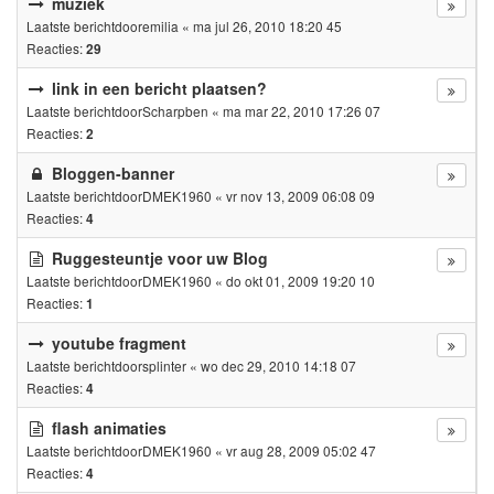
muziek
Laatste berichtdoor
emilia
«
ma jul 26, 2010 18:20 45
Reacties:
29
link in een bericht plaatsen?
Laatste berichtdoor
Scharpben
«
ma mar 22, 2010 17:26 07
Reacties:
2
Bloggen-banner
Laatste berichtdoor
DMEK1960
«
vr nov 13, 2009 06:08 09
Reacties:
4
Ruggesteuntje voor uw Blog
Laatste berichtdoor
DMEK1960
«
do okt 01, 2009 19:20 10
Reacties:
1
youtube fragment
Laatste berichtdoor
splinter
«
wo dec 29, 2010 14:18 07
Reacties:
4
flash animaties
Laatste berichtdoor
DMEK1960
«
vr aug 28, 2009 05:02 47
Reacties:
4