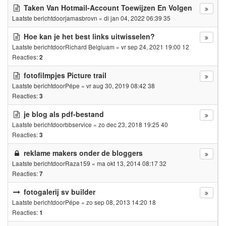
Taken Van Hotmail-Account Toewijzen En Volgen
Laatste berichtdoor
jamasbrovn
«
di jan 04, 2022 06:39 35
Hoe kan je het best links uitwisselen?
Laatste berichtdoor
Richard Belgiuam
«
vr sep 24, 2021 19:00 12
Reacties:
2
fotofilmpjes Picture trail
Laatste berichtdoor
Pépe
«
vr aug 30, 2019 08:42 38
Reacties:
3
je blog als pdf-bestand
Laatste berichtdoor
bbservice
«
zo dec 23, 2018 19:25 40
Reacties:
3
reklame makers onder de bloggers
Laatste berichtdoor
Raza159
«
ma okt 13, 2014 08:17 32
Reacties:
7
fotogalerij sv builder
Laatste berichtdoor
Pépe
«
zo sep 08, 2013 14:20 18
Reacties:
1