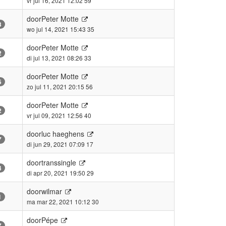
vr jul 16, 2021 12:02 59
door
Peter Motte
3
wo jul 14, 2021 15:43 35
door
Peter Motte
2
di jul 13, 2021 08:26 33
door
Peter Motte
5
zo jul 11, 2021 20:15 56
door
Peter Motte
2
vr jul 09, 2021 12:56 40
door
luc haeghens
7
di jun 29, 2021 07:09 17
door
transsingle
4
di apr 20, 2021 19:50 29
door
wilmar
1
ma mar 22, 2021 10:12 30
door
Pépe
7