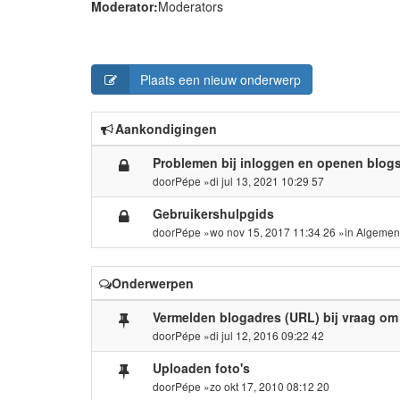
Moderator:
Moderators
Plaats een nieuw onderwerp
Aankondigingen
Problemen bij inloggen en openen blog
door
Pépe
»di jul 13, 2021 10:29 57
Gebruikershulpgids
door
Pépe
»wo nov 15, 2017 11:34 26 »in
Algemen
Onderwerpen
Vermelden blogadres (URL) bij vraag om
door
Pépe
»di jul 12, 2016 09:22 42
Uploaden foto's
door
Pépe
»zo okt 17, 2010 08:12 20