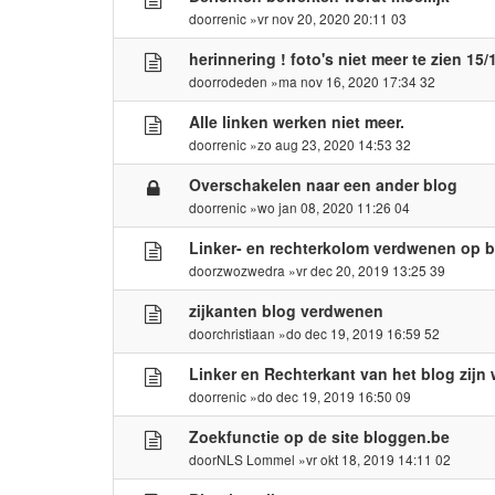
door
renic
»vr nov 20, 2020 20:11 03
herinnering ! foto's niet meer te zien 15/
door
rodeden
»ma nov 16, 2020 17:34 32
Alle linken werken niet meer.
door
renic
»zo aug 23, 2020 14:53 32
Overschakelen naar een ander blog
door
renic
»wo jan 08, 2020 11:26 04
Linker- en rechterkolom verdwenen op 
door
zwozwedra
»vr dec 20, 2019 13:25 39
zijkanten blog verdwenen
door
christiaan
»do dec 19, 2019 16:59 52
Linker en Rechterkant van het blog zijn
door
renic
»do dec 19, 2019 16:50 09
Zoekfunctie op de site bloggen.be
door
NLS Lommel
»vr okt 18, 2019 14:11 02