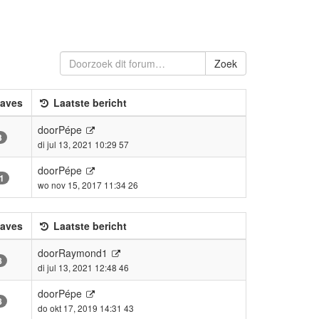
Zoek
aves
Laatste bericht
door
Pépe
3
di jul 13, 2021 10:29 57
door
Pépe
1
wo nov 15, 2017 11:34 26
aves
Laatste bericht
door
Raymond1
8
di jul 13, 2021 12:48 46
door
Pépe
8
do okt 17, 2019 14:31 43