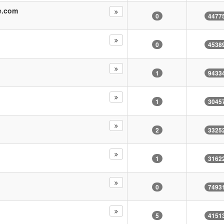
e.com
0
4477
0
4538
1
9433
1
3045
2
3325
1
3162
0
7493
5
4151