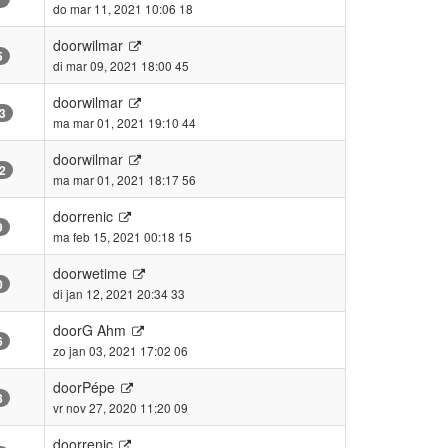
do mar 11, 2021 10:06 18
door
wilmar
5
di mar 09, 2021 18:00 45
door
wilmar
3
ma mar 01, 2021 19:10 44
door
wilmar
2
ma mar 01, 2021 18:17 56
door
renic
9
ma feb 15, 2021 00:18 15
door
wetime
0
di jan 12, 2021 20:34 33
door
G Ahm
6
zo jan 03, 2021 17:02 06
door
Pépe
8
vr nov 27, 2020 11:20 09
door
renic