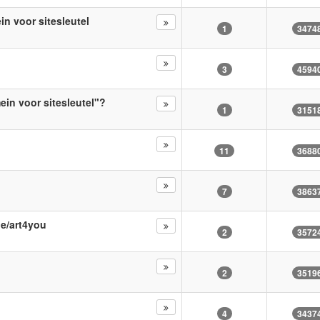
n voor sitesleutel
1
3474
3
4594
in voor sitesleutel"?
1
3151
11
3688
7
3863
e/art4you
2
3572
2
3519
4
3437