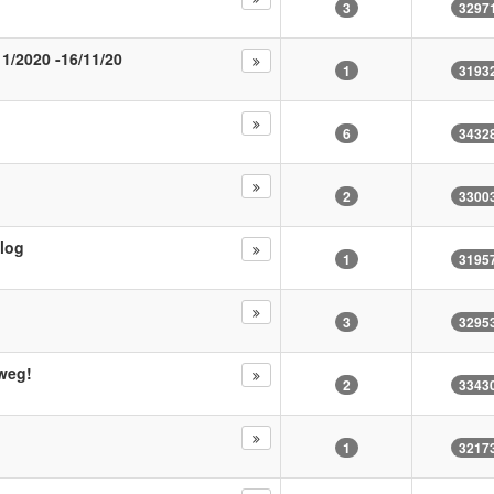
3
3297
11/2020 -16/11/20
1
3193
6
3432
2
3300
blog
1
3195
3
3295
 weg!
2
3343
1
3217