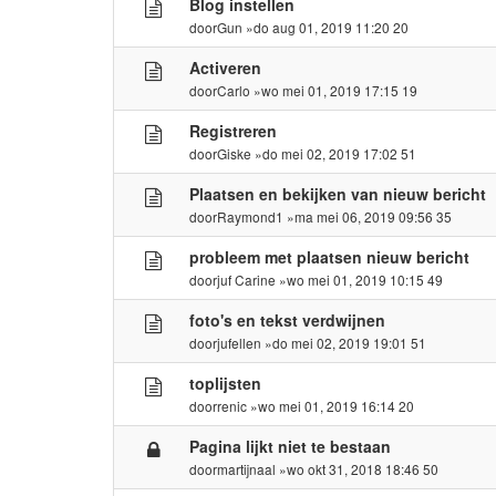
Blog instellen
door
Gun
»do aug 01, 2019 11:20 20
Activeren
door
Carlo
»wo mei 01, 2019 17:15 19
Registreren
door
Giske
»do mei 02, 2019 17:02 51
Plaatsen en bekijken van nieuw bericht
door
Raymond1
»ma mei 06, 2019 09:56 35
probleem met plaatsen nieuw bericht
door
juf Carine
»wo mei 01, 2019 10:15 49
foto's en tekst verdwijnen
door
jufellen
»do mei 02, 2019 19:01 51
toplijsten
door
renic
»wo mei 01, 2019 16:14 20
Pagina lijkt niet te bestaan
door
martijnaal
»wo okt 31, 2018 18:46 50