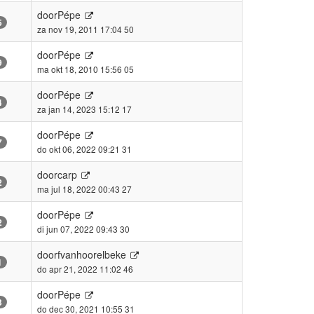
door
Pépe
5
za nov 19, 2011 17:04 50
door
Pépe
9
ma okt 18, 2010 15:56 05
door
Pépe
4
za jan 14, 2023 15:12 17
door
Pépe
7
do okt 06, 2022 09:21 31
door
carp
2
ma jul 18, 2022 00:43 27
door
Pépe
2
di jun 07, 2022 09:43 30
door
fvanhoorelbeke
1
do apr 21, 2022 11:02 46
door
Pépe
3
do dec 30, 2021 10:55 31