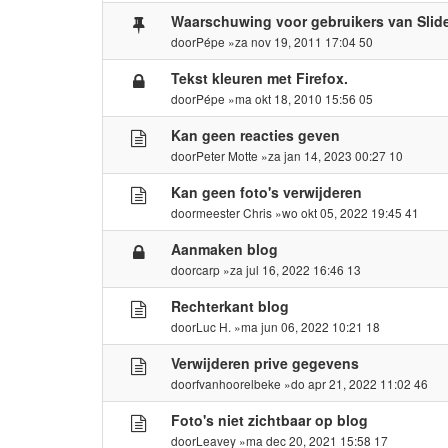
Waarschuwing voor gebruikers van Slid
door
Pépe
»za nov 19, 2011 17:04 50
Tekst kleuren met Firefox.
door
Pépe
»ma okt 18, 2010 15:56 05
Kan geen reacties geven
door
Peter Motte
»za jan 14, 2023 00:27 10
Kan geen foto's verwijderen
door
meester Chris
»wo okt 05, 2022 19:45 41
Aanmaken blog
door
carp
»za jul 16, 2022 16:46 13
Rechterkant blog
door
Luc H.
»ma jun 06, 2022 10:21 18
Verwijderen prive gegevens
door
fvanhoorelbeke
»do apr 21, 2022 11:02 46
Foto's niet zichtbaar op blog
door
Leavey
»ma dec 20, 2021 15:58 17