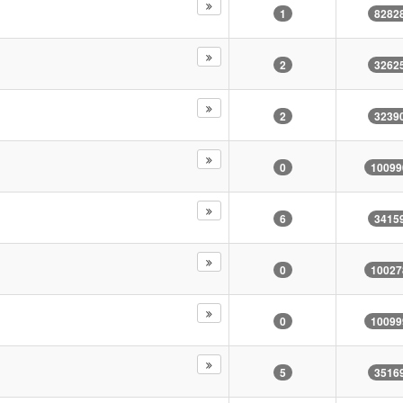
1
8282
2
3262
2
3239
0
10099
6
3415
0
10027
0
10099
5
3516