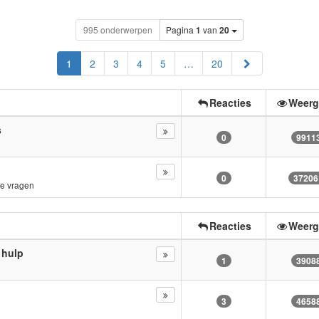
995 onderwerpen
Pagina
1
van
20
Volgende
1
2
3
4
5
…
20
Reacties
Weerg
s
0
9911
0
37206
e vragen
Reacties
Weerg
 hulp
1
3908
3
4658