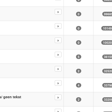
0
9968
0
10149
0
10020
5
3615
2
3252
4
3379
s/ geen tekst
2
3320