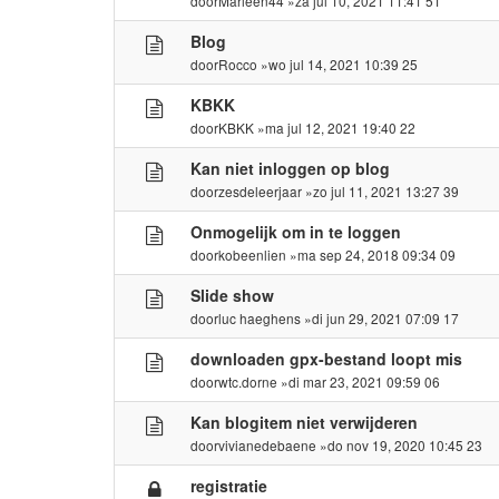
door
Marleen44
»za jul 10, 2021 11:41 51
Blog
door
Rocco
»wo jul 14, 2021 10:39 25
KBKK
door
KBKK
»ma jul 12, 2021 19:40 22
Kan niet inloggen op blog
door
zesdeleerjaar
»zo jul 11, 2021 13:27 39
Onmogelijk om in te loggen
door
kobeenlien
»ma sep 24, 2018 09:34 09
Slide show
door
luc haeghens
»di jun 29, 2021 07:09 17
downloaden gpx-bestand loopt mis
door
wtc.dorne
»di mar 23, 2021 09:59 06
Kan blogitem niet verwijderen
door
vivianedebaene
»do nov 19, 2020 10:45 23
registratie