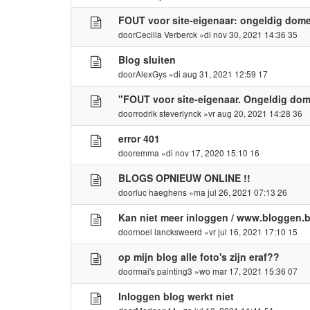
FOUT voor site-eigenaar: ongeldig domei
door
Cecilia Verberck
»di nov 30, 2021 14:36 35
Blog sluiten
door
AlexGys
»di aug 31, 2021 12:59 17
"FOUT voor site-eigenaar. Ongeldig dome
door
rodrik steverlynck
»vr aug 20, 2021 14:28 36
error 401
door
emma
»di nov 17, 2020 15:10 16
BLOGS OPNIEUW ONLINE !!
door
luc haeghens
»ma jul 26, 2021 07:13 26
Kan niet meer inloggen / www.bloggen.b
door
noel lancksweerd
»vr jul 16, 2021 17:10 15
op mijn blog alle foto's zijn eraf??
door
mai's painting3
»wo mar 17, 2021 15:36 07
Inloggen blog werkt niet