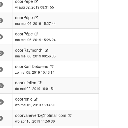
door
Pépe
8
vr aug 02, 2019 08:31 55
door
Pépe
5
ma mei 06, 2019 15:27 44
door
Pépe
0
ma mei 06, 2019 15:26 24
door
Raymond1
0
ma mei 06, 2019 09:56 35
door
Karl Debaene
9
zo mei 05, 2019 10:46 14
door
jufellen
8
do mei 02, 2019 19:01 51
door
renic
9
wo mei 01, 2019 16:14 20
door
vaneverb@hotmail.com
9
wo apr 10, 2019 11:50 36