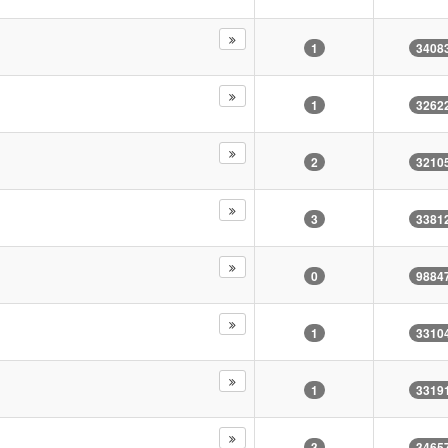
1
3408
1
3262
2
3210
3
3381
0
9884
1
3310
1
3319
3
3465