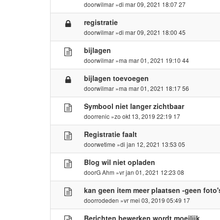
door
wilmar
»di mar 09, 2021 18:07 27
registratie
door
wilmar
»di mar 09, 2021 18:00 45
bijlagen
door
wilmar
»ma mar 01, 2021 19:10 44
bijlagen toevoegen
door
wilmar
»ma mar 01, 2021 18:17 56
Symbool niet langer zichtbaar
door
renic
»zo okt 13, 2019 22:19 17
Registratie faalt
door
wetime
»di jan 12, 2021 13:53 05
Blog wil niet opladen
door
G Ahm
»vr jan 01, 2021 12:23 08
kan geen item meer plaatsen -geen foto'
door
rodeden
»vr mei 03, 2019 05:49 17
Berichten bewerken wordt moeilijk