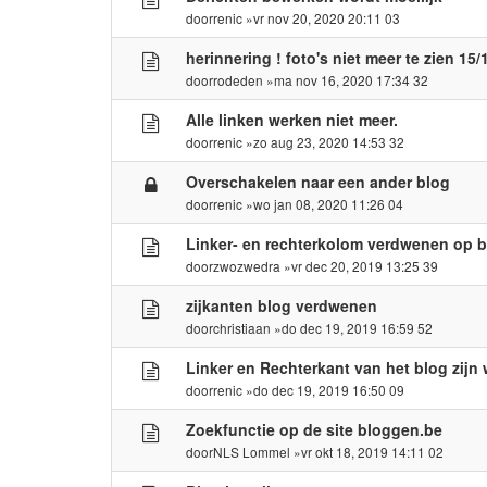
door
renic
»vr nov 20, 2020 20:11 03
herinnering ! foto's niet meer te zien 15/
door
rodeden
»ma nov 16, 2020 17:34 32
Alle linken werken niet meer.
door
renic
»zo aug 23, 2020 14:53 32
Overschakelen naar een ander blog
door
renic
»wo jan 08, 2020 11:26 04
Linker- en rechterkolom verdwenen op 
door
zwozwedra
»vr dec 20, 2019 13:25 39
zijkanten blog verdwenen
door
christiaan
»do dec 19, 2019 16:59 52
Linker en Rechterkant van het blog zijn
door
renic
»do dec 19, 2019 16:50 09
Zoekfunctie op de site bloggen.be
door
NLS Lommel
»vr okt 18, 2019 14:11 02