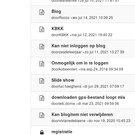
door
Marleen44
»za jul 10, 2021 11:41 51
Blog
door
Rocco
»wo jul 14, 2021 10:39 25
KBKK
door
KBKK
»ma jul 12, 2021 19:40 22
Kan niet inloggen op blog
door
zesdeleerjaar
»zo jul 11, 2021 13:27 39
Onmogelijk om in te loggen
door
kobeenlien
»ma sep 24, 2018 09:34 09
Slide show
door
luc haeghens
»di jun 29, 2021 07:09 17
downloaden gpx-bestand loopt mis
door
wtc.dorne
»di mar 23, 2021 09:59 06
Kan blogitem niet verwijderen
door
vivianedebaene
»do nov 19, 2020 10:45 23
registratie