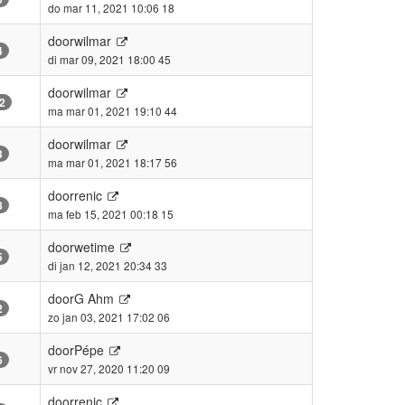
do mar 11, 2021 10:06 18
door
wilmar
4
di mar 09, 2021 18:00 45
door
wilmar
2
ma mar 01, 2021 19:10 44
door
wilmar
3
ma mar 01, 2021 18:17 56
door
renic
8
ma feb 15, 2021 00:18 15
door
wetime
5
di jan 12, 2021 20:34 33
door
G Ahm
2
zo jan 03, 2021 17:02 06
door
Pépe
6
vr nov 27, 2020 11:20 09
door
renic