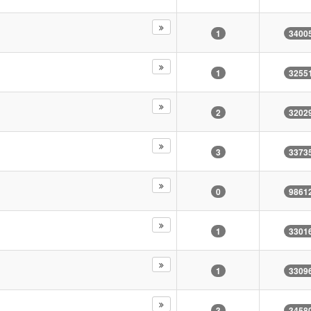
1
3400
1
3255
2
3202
3
3373
0
9861
1
3301
1
3309
3
3458