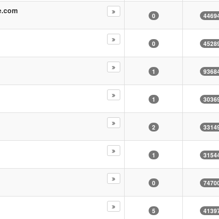
e.com
0
4469
0
4528
1
9368
1
3036
2
3314
1
3154
0
7470
5
4139