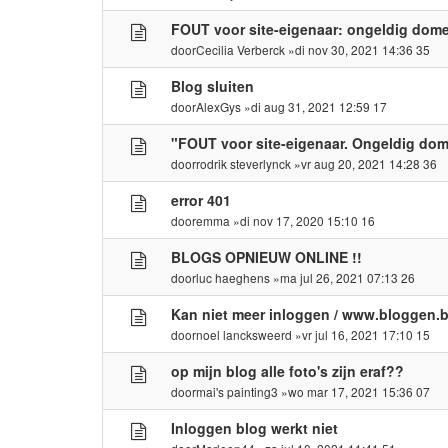
FOUT voor site-eigenaar: ongeldig domei
door
Cecilia Verberck
»di nov 30, 2021 14:36 35
Blog sluiten
door
AlexGys
»di aug 31, 2021 12:59 17
"FOUT voor site-eigenaar. Ongeldig dome
door
rodrik steverlynck
»vr aug 20, 2021 14:28 36
error 401
door
emma
»di nov 17, 2020 15:10 16
BLOGS OPNIEUW ONLINE !!
door
luc haeghens
»ma jul 26, 2021 07:13 26
Kan niet meer inloggen / www.bloggen.b
door
noel lancksweerd
»vr jul 16, 2021 17:10 15
op mijn blog alle foto's zijn eraf??
door
mai's painting3
»wo mar 17, 2021 15:36 07
Inloggen blog werkt niet