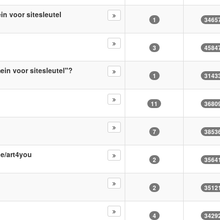
n voor sitesleutel
1
3465
3
4584
in voor sitesleutel"?
1
3143
11
3680
7
3853
e/art4you
2
3564
2
3512
4
3429