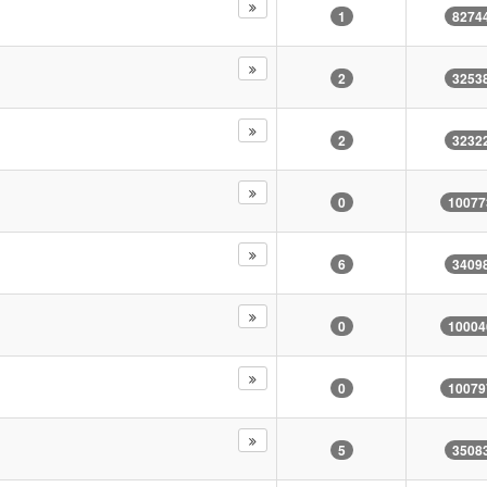
1
8274
2
3253
2
3232
0
10077
6
3409
0
10004
0
10079
5
3508