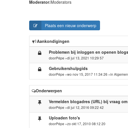
Moderator:
Moderators
Plaats een nieuw onderwerp
Aankondigingen
Problemen bij inloggen en openen blog
door
Pépe
»di jul 13, 2021 10:29 57
Gebruikershulpgids
door
Pépe
»wo nov 15, 2017 11:34 26 »in
Algemen
Onderwerpen
Vermelden blogadres (URL) bij vraag om
door
Pépe
»di jul 12, 2016 09:22 42
Uploaden foto's
door
Pépe
»zo okt 17, 2010 08:12 20