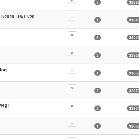
3
3288
11/2020 -16/11/20
1
3184
6
3424
2
3292
blog
1
3186
3
3287
 weg!
2
3335
1
3208