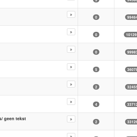
0
9946
0
10129
0
9998
5
3607
2
3245
4
3371
s/ geen tekst
2
3312