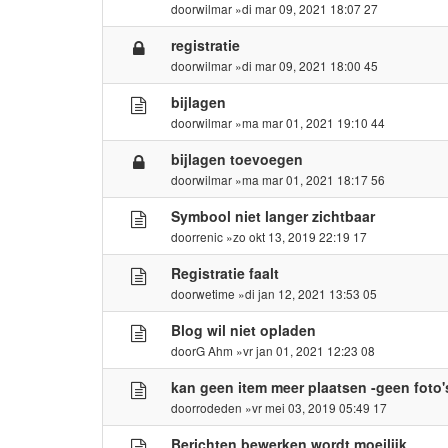
door
wilmar
»di mar 09, 2021 18:07 27
registratie
door
wilmar
»di mar 09, 2021 18:00 45
bijlagen
door
wilmar
»ma mar 01, 2021 19:10 44
bijlagen toevoegen
door
wilmar
»ma mar 01, 2021 18:17 56
Symbool niet langer zichtbaar
door
renic
»zo okt 13, 2019 22:19 17
Registratie faalt
door
wetime
»di jan 12, 2021 13:53 05
Blog wil niet opladen
door
G Ahm
»vr jan 01, 2021 12:23 08
kan geen item meer plaatsen -geen foto'
door
rodeden
»vr mei 03, 2019 05:49 17
Berichten bewerken wordt moeilijk