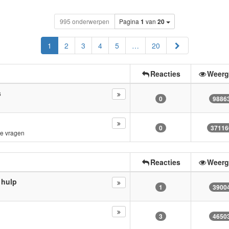
995 onderwerpen
Pagina
1
van
20
Volgende
1
2
3
4
5
…
20
Reacties
Weerg
s
0
9886
0
37116
e vragen
Reacties
Weerg
 hulp
1
3900
3
4650