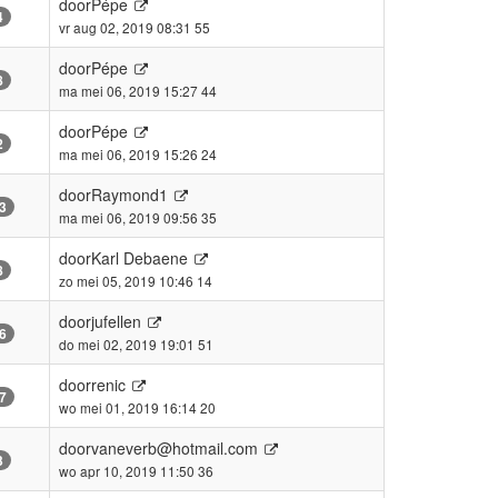
door
Pépe
4
vr aug 02, 2019 08:31 55
door
Pépe
8
ma mei 06, 2019 15:27 44
door
Pépe
2
ma mei 06, 2019 15:26 24
door
Raymond1
3
ma mei 06, 2019 09:56 35
door
Karl Debaene
8
zo mei 05, 2019 10:46 14
door
jufellen
6
do mei 02, 2019 19:01 51
door
renic
7
wo mei 01, 2019 16:14 20
door
vaneverb@hotmail.com
3
wo apr 10, 2019 11:50 36