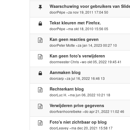
Waarschuwing voor gebruikers van Slid
door
Pépe
»za nov 19, 2011 17:04 50
Tekst kleuren met Firefox.
door
Pépe
»ma okt 18, 2010 15:56 05
Kan geen reacties geven
door
Peter Motte
»za jan 14, 2023 00:27 10
Kan geen foto's verwijderen
door
meester Chris
»wo okt 05, 2022 19:45 41
Aanmaken blog
door
carp
»za jul 16, 2022 16:46 13
Rechterkant blog
door
Luc H.
»ma jun 06, 2022 10:21 18
Verwijderen prive gegevens
door
fvanhoorelbeke
»do apr 21, 2022 11:02 46
Foto's niet zichtbaar op blog
door
Leavey
»ma dec 20, 2021 15:58 17