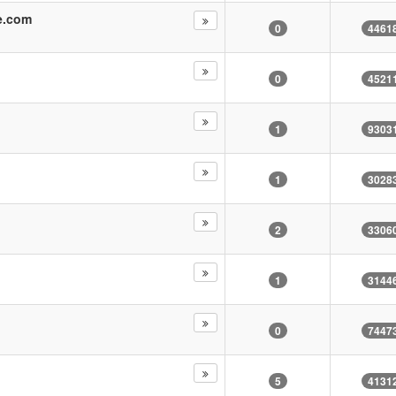
e.com
0
4461
0
4521
1
9303
1
3028
2
3306
1
3144
0
7447
5
4131