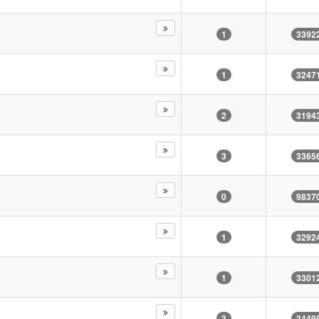
1
3392
1
3247
2
3194
3
3365
0
9837
1
3292
1
3301
3
3449