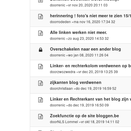
door
renic
»vr nov 20, 2020 20:11 03
herinnering ! foto's niet meer te zien 15/
door
rodeden
»ma nov 16, 2020 17:34 32
Alle linken werken niet meer.
door
renic
»zo aug 23, 2020 14:53 32
Overschakelen naar een ander blog
door
renic
»wo jan 08, 2020 11:26 04
Linker- en rechterkolom verdwenen op 
door
zwozwedra
»vr dec 20, 2019 13:25 39
zijkanten blog verdwenen
door
christiaan
»do dec 19, 2019 16:59 52
Linker en Rechterkant van het blog zijn
door
renic
»do dec 19, 2019 16:50 09
Zoekfunctie op de site bloggen.be
door
NLS Lommel
»vr okt 18, 2019 14:11 02