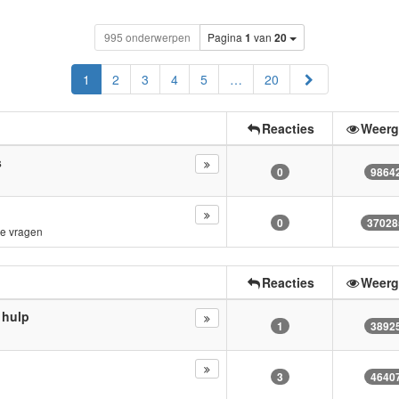
995 onderwerpen
Pagina
1
van
20
Volgende
1
2
3
4
5
…
20
Reacties
Weerg
s
0
9864
0
37028
e vragen
Reacties
Weerg
 hulp
1
3892
3
4640