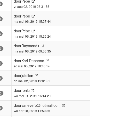
door
Pépe
3
vr aug 02, 2019 08:31 55
door
Pépe
9
ma mei 06, 2019 15:27 44
door
Pépe
8
ma mei 06, 2019 15:26 24
door
Raymond1
3
ma mei 06, 2019 09:56 35
door
Karl Debaene
4
zo mei 05, 2019 10:46 14
door
jufellen
6
do mei 02, 2019 19:01 51
door
renic
0
wo mei 01, 2019 16:14 20
door
vaneverb@hotmail.com
0
wo apr 10, 2019 11:50 36