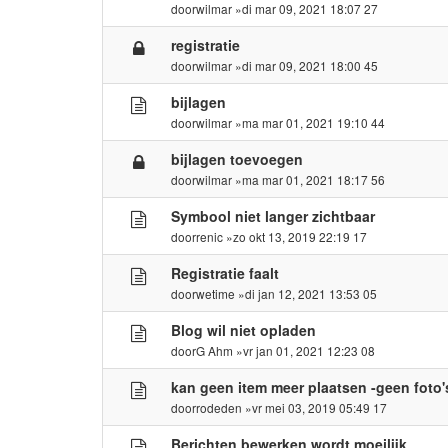
door
wilmar
»di mar 09, 2021 18:07 27
registratie
door
wilmar
»di mar 09, 2021 18:00 45
bijlagen
door
wilmar
»ma mar 01, 2021 19:10 44
bijlagen toevoegen
door
wilmar
»ma mar 01, 2021 18:17 56
Symbool niet langer zichtbaar
door
renic
»zo okt 13, 2019 22:19 17
Registratie faalt
door
wetime
»di jan 12, 2021 13:53 05
Blog wil niet opladen
door
G Ahm
»vr jan 01, 2021 12:23 08
kan geen item meer plaatsen -geen foto'
door
rodeden
»vr mei 03, 2019 05:49 17
Berichten bewerken wordt moeilijk