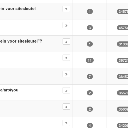
n voor sitesleutel
1
3457
3
4575
in voor sitesleutel"?
1
3133
11
3672
7
3845
e/art4you
2
3557
2
3503
4
3420