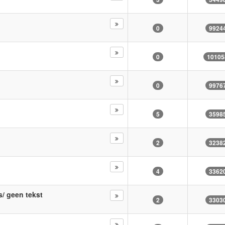
0
9924
0
10105
0
9976
5
3598
2
3238
4
3362
s/ geen tekst
2
3303