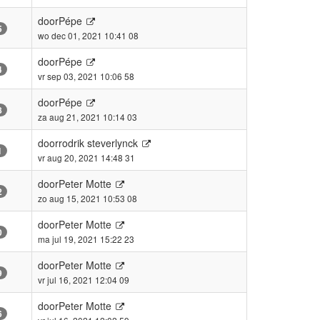
door
Pépe
5
wo dec 01, 2021 10:41 08
door
Pépe
4
vr sep 03, 2021 10:06 58
door
Pépe
8
za aug 21, 2021 10:14 03
door
rodrik steverlynck
1
vr aug 20, 2021 14:48 31
door
Peter Motte
2
zo aug 15, 2021 10:53 08
door
Peter Motte
0
ma jul 19, 2021 15:22 23
door
Peter Motte
9
vr jul 16, 2021 12:04 09
door
Peter Motte
6