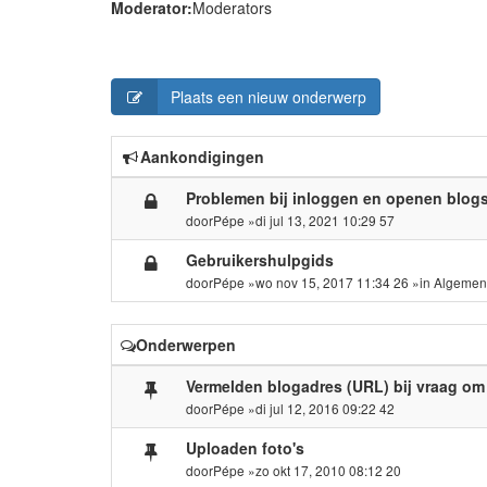
Moderator:
Moderators
Plaats een nieuw onderwerp
Aankondigingen
Problemen bij inloggen en openen blog
door
Pépe
»di jul 13, 2021 10:29 57
Gebruikershulpgids
door
Pépe
»wo nov 15, 2017 11:34 26 »in
Algemen
Onderwerpen
Vermelden blogadres (URL) bij vraag om
door
Pépe
»di jul 12, 2016 09:22 42
Uploaden foto's
door
Pépe
»zo okt 17, 2010 08:12 20