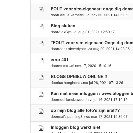
FOUT voor site-eigenaar: ongeldig domei
door
Cecilia Verberck
»di nov 30, 2021 14:36 35
Blog sluiten
door
AlexGys
»di aug 31, 2021 12:59 17
"FOUT voor site-eigenaar. Ongeldig dome
door
rodrik steverlynck
»vr aug 20, 2021 14:28 36
error 401
door
emma
»di nov 17, 2020 15:10 16
BLOGS OPNIEUW ONLINE !!
door
luc haeghens
»ma jul 26, 2021 07:13 26
Kan niet meer inloggen / www.bloggen.b
door
noel lancksweerd
»vr jul 16, 2021 17:10 15
op mijn blog alle foto's zijn eraf??
door
mai's painting3
»wo mar 17, 2021 15:36 07
Inloggen blog werkt niet