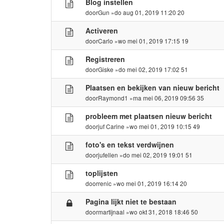
Blog instellen
door
Gun
»do aug 01, 2019 11:20 20
Activeren
door
Carlo
»wo mei 01, 2019 17:15 19
Registreren
door
Giske
»do mei 02, 2019 17:02 51
Plaatsen en bekijken van nieuw bericht
door
Raymond1
»ma mei 06, 2019 09:56 35
probleem met plaatsen nieuw bericht
door
juf Carine
»wo mei 01, 2019 10:15 49
foto's en tekst verdwijnen
door
jufellen
»do mei 02, 2019 19:01 51
toplijsten
door
renic
»wo mei 01, 2019 16:14 20
Pagina lijkt niet te bestaan
door
martijnaal
»wo okt 31, 2018 18:46 50