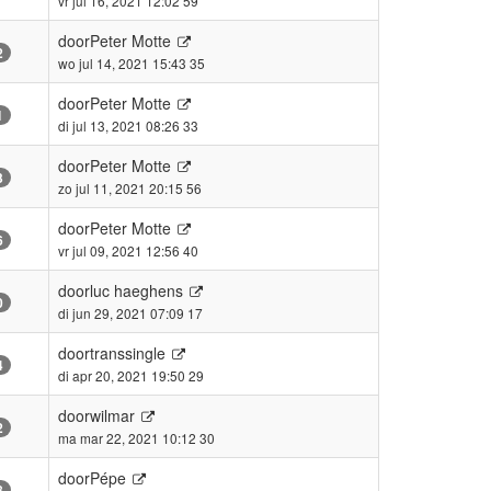
vr jul 16, 2021 12:02 59
door
Peter Motte
2
wo jul 14, 2021 15:43 35
door
Peter Motte
1
di jul 13, 2021 08:26 33
door
Peter Motte
3
zo jul 11, 2021 20:15 56
door
Peter Motte
6
vr jul 09, 2021 12:56 40
door
luc haeghens
0
di jun 29, 2021 07:09 17
door
transsingle
4
di apr 20, 2021 19:50 29
door
wilmar
2
ma mar 22, 2021 10:12 30
door
Pépe
8