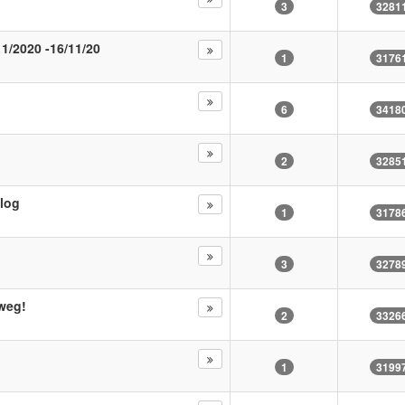
3
3281
11/2020 -16/11/20
1
3176
6
3418
2
3285
blog
1
3178
3
3278
 weg!
2
3326
1
3199