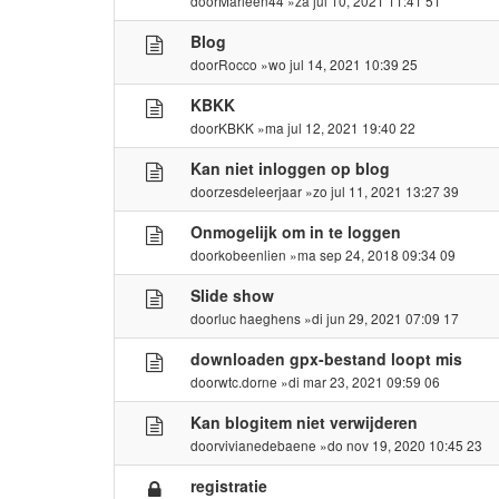
door
Marleen44
»za jul 10, 2021 11:41 51
Blog
door
Rocco
»wo jul 14, 2021 10:39 25
KBKK
door
KBKK
»ma jul 12, 2021 19:40 22
Kan niet inloggen op blog
door
zesdeleerjaar
»zo jul 11, 2021 13:27 39
Onmogelijk om in te loggen
door
kobeenlien
»ma sep 24, 2018 09:34 09
Slide show
door
luc haeghens
»di jun 29, 2021 07:09 17
downloaden gpx-bestand loopt mis
door
wtc.dorne
»di mar 23, 2021 09:59 06
Kan blogitem niet verwijderen
door
vivianedebaene
»do nov 19, 2020 10:45 23
registratie