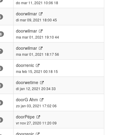
do mar 11, 2021 10:06 18
door
wilmar
4
di mar 09, 2021 18:00 45
door
wilmar
8
ma mar 01, 2021 19:10 44
door
wilmar
7
ma mar 01, 2021 18:17 56
door
renic
5
ma feb 15, 2021 00:18 15
door
wetime
2
di jan 12, 2021 20:34 33
door
G Ahm
0
zo jan 03, 2021 17:02 06
door
Pépe
0
vr nov 27, 2020 11:20 09
door
renic