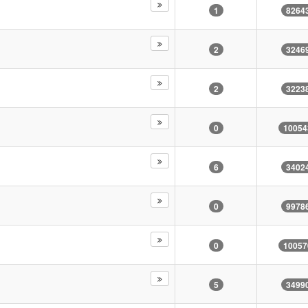
1
8264
2
3246
2
3223
0
10054
6
3402
0
9978
0
10057
5
3499