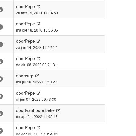
door
Pépe
8
za nov 19, 2011 17:04 50
door
Pépe
1
ma okt 18, 2010 15:56 05
door
Pépe
1
za jan 14, 2023 15:12 17
door
Pépe
3
do okt 06, 2022 09:21 31
door
carp
0
ma jul 18, 2022 00:43 27
door
Pépe
6
di jun 07, 2022 09:43 30
door
fvanhoorelbeke
3
do apr 21, 2022 11:02 46
door
Pépe
2
do dec 30, 2021 10:55 31