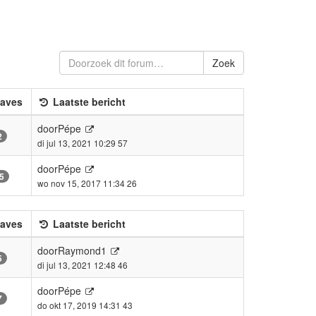
Zoek
aves
Laatste bericht
door
Pépe
2
di jul 13, 2021 10:29 57
door
Pépe
5
wo nov 15, 2017 11:34 26
aves
Laatste bericht
door
Raymond1
5
di jul 13, 2021 12:48 46
door
Pépe
7
do okt 17, 2019 14:31 43