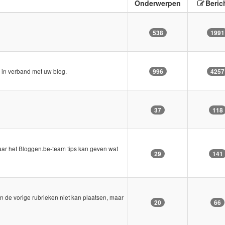
Onderwerpen
Beric
538
1991
n in verband met uw blog.
996
4257
37
118
naar het Bloggen.be-team tips kan geven wat
29
141
in de vorige rubrieken niet kan plaatsen, maar
20
66