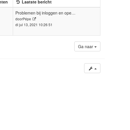
hten
Laatste bericht
Problemen bij inloggen en ope…
Bekijk
door
Pépe
laatste
di jul 13, 2021 10:26 51
bericht
Ga naar