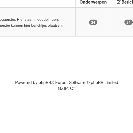
Onderwerpen
Beric
Bloggen.be. Hier staan mededelingen,
24
24
en.be kunnen hier berichtjes plaatsen.
Powered by
phpBB
® Forum Software © phpBB Limited
GZIP: Off