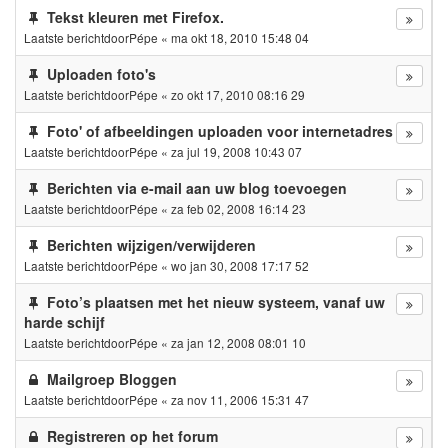
Tekst kleuren met Firefox.
Laatste berichtdoor
Pépe
«
ma okt 18, 2010 15:48 04
Uploaden foto's
Laatste berichtdoor
Pépe
«
zo okt 17, 2010 08:16 29
Foto' of afbeeldingen uploaden voor internetadres
Laatste berichtdoor
Pépe
«
za jul 19, 2008 10:43 07
Berichten via e-mail aan uw blog toevoegen
Laatste berichtdoor
Pépe
«
za feb 02, 2008 16:14 23
Berichten wijzigen/verwijderen
Laatste berichtdoor
Pépe
«
wo jan 30, 2008 17:17 52
Foto’s plaatsen met het nieuw systeem, vanaf uw
harde schijf
Laatste berichtdoor
Pépe
«
za jan 12, 2008 08:01 10
Mailgroep Bloggen
Laatste berichtdoor
Pépe
«
za nov 11, 2006 15:31 47
Registreren op het forum