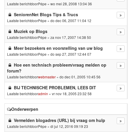
Laatste berichtdoor
Pépe
«
wo mei 28, 2008 13:04 36
SeniorenNet Blogs Tips & Trucs
Laatste berichtdoor
Pépe
«
do dec 06, 2007 11:04 12
Muziek op Blogs
Laatste berichtdoor
Pépe
«
za nov 17, 2007 14:38 50
Meer bezoekers en voorstelling van uw blog
Laatste berichtdoor
Pépe
«
do sep 27, 2007 12:44 07
Hoe een technisch probleem/vraag melden op
forum?
Laatste berichtdoor
webmaster
«
do dec 01, 2005 10:45 56
BIJ TECHNISCHE PROBLEMEN, LEES DIT
Laatste berichtdoor
admin
«
vr nov 18, 2005 23:32 58
Onderwerpen
Vermelden blogadres (URL) bij vraag om hulp
Laatste berichtdoor
Pépe
«
di jul 12, 2016 09:19 23