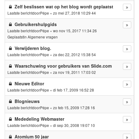
Zelf beslissen wat op het blog wordt geplaatst
Laatste berichtdoor
Pépe
«
zo mei 27, 2018 10:29 44
Gebruikershulpgids
Laatste berichtdoor
Pépe
«
wo nov 15, 2017 11:34 26
Geplaatstin
Algemene vragen
Verwijderen blog.
Laatste berichtdoor
Pépe
«
za dec 22, 2012 15:38 54
Waarschuwing voor gebruikers van Slide.com
Laatste berichtdoor
Pépe
«
za nov 19, 2011 17:03 02
Nieuwe Editor
Laatste berichtdoor
Pépe
«
di feb 17, 2009 16:52 28
Blognieuws
Laatste berichtdoor
Pépe
«
zo feb 15, 2009 17:28 16
Mededeling Webmaster
Laatste berichtdoor
Pépe
«
di sep 30, 2008 19:07 10
Atomium 50 jaar