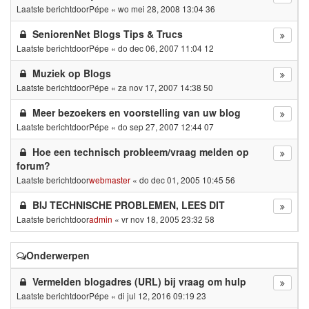
Laatste berichtdoor
Pépe
«
wo mei 28, 2008 13:04 36
SeniorenNet Blogs Tips & Trucs
Laatste berichtdoor
Pépe
«
do dec 06, 2007 11:04 12
Muziek op Blogs
Laatste berichtdoor
Pépe
«
za nov 17, 2007 14:38 50
Meer bezoekers en voorstelling van uw blog
Laatste berichtdoor
Pépe
«
do sep 27, 2007 12:44 07
Hoe een technisch probleem/vraag melden op
forum?
Laatste berichtdoor
webmaster
«
do dec 01, 2005 10:45 56
BIJ TECHNISCHE PROBLEMEN, LEES DIT
Laatste berichtdoor
admin
«
vr nov 18, 2005 23:32 58
Onderwerpen
Vermelden blogadres (URL) bij vraag om hulp
Laatste berichtdoor
Pépe
«
di jul 12, 2016 09:19 23