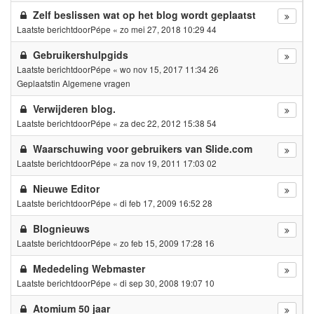
Zelf beslissen wat op het blog wordt geplaatst
Laatste berichtdoor
Pépe
«
zo mei 27, 2018 10:29 44
Gebruikershulpgids
Laatste berichtdoor
Pépe
«
wo nov 15, 2017 11:34 26
Geplaatstin
Algemene vragen
Verwijderen blog.
Laatste berichtdoor
Pépe
«
za dec 22, 2012 15:38 54
Waarschuwing voor gebruikers van Slide.com
Laatste berichtdoor
Pépe
«
za nov 19, 2011 17:03 02
Nieuwe Editor
Laatste berichtdoor
Pépe
«
di feb 17, 2009 16:52 28
Blognieuws
Laatste berichtdoor
Pépe
«
zo feb 15, 2009 17:28 16
Mededeling Webmaster
Laatste berichtdoor
Pépe
«
di sep 30, 2008 19:07 10
Atomium 50 jaar