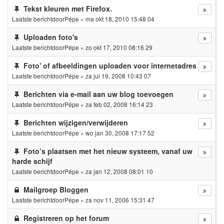
Tekst kleuren met Firefox.
Laatste berichtdoor
Pépe
«
ma okt 18, 2010 15:48 04
Uploaden foto's
Laatste berichtdoor
Pépe
«
zo okt 17, 2010 08:16 29
Foto' of afbeeldingen uploaden voor internetadres
Laatste berichtdoor
Pépe
«
za jul 19, 2008 10:43 07
Berichten via e-mail aan uw blog toevoegen
Laatste berichtdoor
Pépe
«
za feb 02, 2008 16:14 23
Berichten wijzigen/verwijderen
Laatste berichtdoor
Pépe
«
wo jan 30, 2008 17:17 52
Foto’s plaatsen met het nieuw systeem, vanaf uw
harde schijf
Laatste berichtdoor
Pépe
«
za jan 12, 2008 08:01 10
Mailgroep Bloggen
Laatste berichtdoor
Pépe
«
za nov 11, 2006 15:31 47
Registreren op het forum