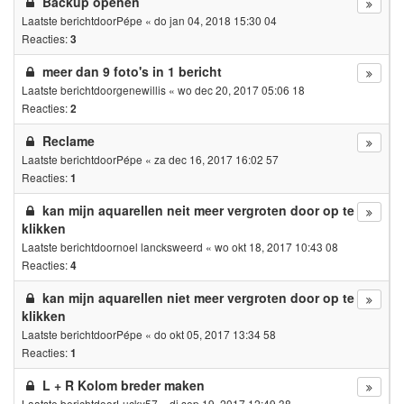
Backup openen
Laatste berichtdoor
Pépe
«
do jan 04, 2018 15:30 04
Reacties:
3
meer dan 9 foto's in 1 bericht
Laatste berichtdoor
genewillis
«
wo dec 20, 2017 05:06 18
Reacties:
2
Reclame
Laatste berichtdoor
Pépe
«
za dec 16, 2017 16:02 57
Reacties:
1
kan mijn aquarellen neit meer vergroten door op te
klikken
Laatste berichtdoor
noel lancksweerd
«
wo okt 18, 2017 10:43 08
Reacties:
4
kan mijn aquarellen niet meer vergroten door op te
klikken
Laatste berichtdoor
Pépe
«
do okt 05, 2017 13:34 58
Reacties:
1
L + R Kolom breder maken
Laatste berichtdoor
Lucky57
«
di sep 19, 2017 12:49 38