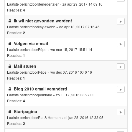
Laatste berichtdoor
denedertaler
«
za apr 29, 2017 14:09 10
Reacties:
4
Ik wil niet gevonden worden!
Laatste berichtdoor
kaylawebb
«
do apr 13, 2017 07:16 45
Reacties:
2
Volgen via e-mail
Laatste berichtdoor
Pépe
«
wo mar 15, 2017 15:51 14
Reacties:
1
Mail sturen
Laatste berichtdoor
Pépe
«
wo dec 07, 2016 10:40 16
Reacties:
1
Blog 2010 email veranderd
Laatste berichtdoor
polidorie
«
zo jul 17, 2016 08:27 03
Reacties:
4
Startpagina
Laatste berichtdoor
Ria & Herman
«
di jun 28, 2016 12:33 05
Reacties:
2