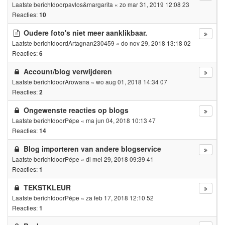
Laatste berichtdoor
pavlos&margarita
«
zo mar 31, 2019 12:08 23
Reacties:
10
Oudere foto's niet meer aanklikbaar.
Laatste berichtdoor
dArtagnan230459
«
do nov 29, 2018 13:18 02
Reacties:
6
Account/blog verwijderen
Laatste berichtdoor
Arowana
«
wo aug 01, 2018 14:34 07
Reacties:
2
Ongewenste reacties op blogs
Laatste berichtdoor
Pépe
«
ma jun 04, 2018 10:13 47
Reacties:
14
Blog importeren van andere blogservice
Laatste berichtdoor
Pépe
«
di mei 29, 2018 09:39 41
Reacties:
1
TEKSTKLEUR
Laatste berichtdoor
Pépe
«
za feb 17, 2018 12:10 52
Reacties:
1