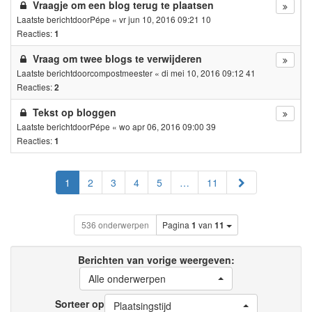
Vraagje om een blog terug te plaatsen
Laatste berichtdoor
Pépe
«
vr jun 10, 2016 09:21 10
Reacties:
1
Vraag om twee blogs te verwijderen
Laatste berichtdoor
compostmeester
«
di mei 10, 2016 09:12 41
Reacties:
2
Tekst op bloggen
Laatste berichtdoor
Pépe
«
wo apr 06, 2016 09:00 39
Reacties:
1
Volgende
1
2
3
4
5
…
11
536 onderwerpen
Pagina
1
van
11
Berichten van vorige weergeven:
Alle onderwerpen
Sorteer op
Plaatsingstijd