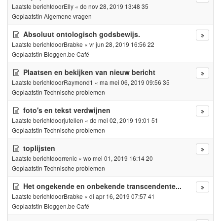
Laatste berichtdoor
Elly
«
do nov 28, 2019 13:48 35
Geplaatstin
Algemene vragen
Absoluut ontologisch godsbewijs.
Laatste berichtdoor
Brabke
«
vr jun 28, 2019 16:56 22
Geplaatstin
Bloggen.be Café
Plaatsen en bekijken van nieuw bericht
Laatste berichtdoor
Raymond1
«
ma mei 06, 2019 09:56 35
Geplaatstin
Technische problemen
foto's en tekst verdwijnen
Laatste berichtdoor
jufellen
«
do mei 02, 2019 19:01 51
Geplaatstin
Technische problemen
toplijsten
Laatste berichtdoor
renic
«
wo mei 01, 2019 16:14 20
Geplaatstin
Technische problemen
Het ongekende en onbekende transcendente...
Laatste berichtdoor
Brabke
«
di apr 16, 2019 07:57 41
Geplaatstin
Bloggen.be Café