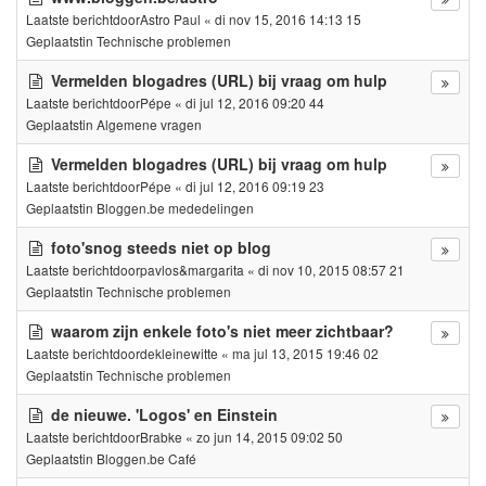
Laatste berichtdoor
Astro Paul
«
di nov 15, 2016 14:13 15
Geplaatstin
Technische problemen
Vermelden blogadres (URL) bij vraag om hulp
Laatste berichtdoor
Pépe
«
di jul 12, 2016 09:20 44
Geplaatstin
Algemene vragen
Vermelden blogadres (URL) bij vraag om hulp
Laatste berichtdoor
Pépe
«
di jul 12, 2016 09:19 23
Geplaatstin
Bloggen.be mededelingen
foto'snog steeds niet op blog
Laatste berichtdoor
pavlos&margarita
«
di nov 10, 2015 08:57 21
Geplaatstin
Technische problemen
waarom zijn enkele foto's niet meer zichtbaar?
Laatste berichtdoor
dekleinewitte
«
ma jul 13, 2015 19:46 02
Geplaatstin
Technische problemen
de nieuwe. 'Logos' en Einstein
Laatste berichtdoor
Brabke
«
zo jun 14, 2015 09:02 50
Geplaatstin
Bloggen.be Café