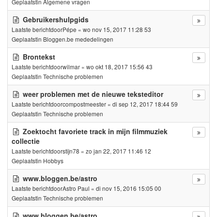
Geplaatstin
Algemene vragen
Gebruikershulpgids
Laatste berichtdoor
Pépe
«
wo nov 15, 2017 11:28 53
Geplaatstin
Bloggen.be mededelingen
Brontekst
Laatste berichtdoor
wilmar
«
wo okt 18, 2017 15:56 43
Geplaatstin
Technische problemen
weer problemen met de nieuwe teksteditor
Laatste berichtdoor
compostmeester
«
di sep 12, 2017 18:44 59
Geplaatstin
Technische problemen
Zoektocht favoriete track in mijn filmmuziek
collectie
Laatste berichtdoor
stijn78
«
zo jan 22, 2017 11:46 12
Geplaatstin
Hobbys
www.bloggen.be/astro
Laatste berichtdoor
Astro Paul
«
di nov 15, 2016 15:05 00
Geplaatstin
Technische problemen
www.bloggen.be/astro