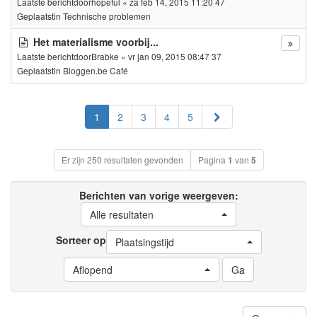
Laatste berichtdoor
hopeful
«
za feb 14, 2015 11:20 47
Geplaatstin
Technische problemen
Het materialisme voorbij...
Laatste berichtdoor
Brabke
«
vr jan 09, 2015 08:47 37
Geplaatstin
Bloggen.be Café
Volgende
1
2
3
4
5
Er zijn 250 resultaten gevonden
Pagina
1
van
5
Berichten van vorige weergeven:
Alle resultaten
Sorteer op
Plaatsingstijd
Aflopend