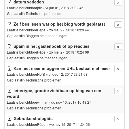
datum verleden
Laatste berichtdoor
jdv
«
vr jun 01, 2018 21:32 46
Geplaatstin
Technische problemen
Zelf beslissen wat op het blog wordt geplaatst
Laatste berichtdoor
Pépe
«
zo mei 27, 2018 10:29 44
Geplaatstin
Bloggen.be mededelingen
Spam in het gastenboek of op reacties
Laatste berichtdoor
Pépe
«
zo mei 27, 2018 10:24 08
Geplaatstin
Bloggen.be mededelingen
Kan niet meer inloggen en URL bestaat niet meer
Laatste berichtdoor
HofB
«
di dec 12, 2017 23:21 03
Geplaatstin
Technische problemen
lettertype, grootte zichtbaar op blog van een
woord
Laatste berichtdoor
wilmar
«
do nov 16, 2017 16:48 27
Geplaatstin
Technische problemen
Gebruikershulpgids
Laatste berichtdoor
Pépe
«
wo nov 15, 2017 11:34 26