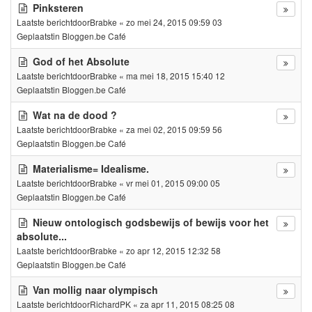
Pinksteren
Laatste berichtdoor
Brabke
«
zo mei 24, 2015 09:59 03
Geplaatstin
Bloggen.be Café
God of het Absolute
Laatste berichtdoor
Brabke
«
ma mei 18, 2015 15:40 12
Geplaatstin
Bloggen.be Café
Wat na de dood ?
Laatste berichtdoor
Brabke
«
za mei 02, 2015 09:59 56
Geplaatstin
Bloggen.be Café
Materialisme= Idealisme.
Laatste berichtdoor
Brabke
«
vr mei 01, 2015 09:00 05
Geplaatstin
Bloggen.be Café
Nieuw ontologisch godsbewijs of bewijs voor het
absolute...
Laatste berichtdoor
Brabke
«
zo apr 12, 2015 12:32 58
Geplaatstin
Bloggen.be Café
Van mollig naar olympisch
Laatste berichtdoor
RichardPK
«
za apr 11, 2015 08:25 08