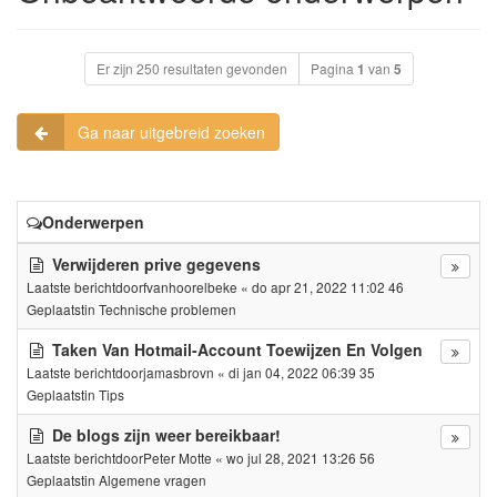
Er zijn 250 resultaten gevonden
Pagina
1
van
5
Ga naar uitgebreid zoeken
Onderwerpen
Verwijderen prive gegevens
Laatste berichtdoor
fvanhoorelbeke
«
do apr 21, 2022 11:02 46
Geplaatstin
Technische problemen
Taken Van Hotmail-Account Toewijzen En Volgen
Laatste berichtdoor
jamasbrovn
«
di jan 04, 2022 06:39 35
Geplaatstin
Tips
De blogs zijn weer bereikbaar!
Laatste berichtdoor
Peter Motte
«
wo jul 28, 2021 13:26 56
Geplaatstin
Algemene vragen