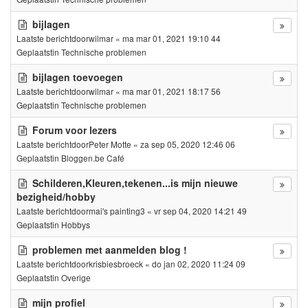
bijlagen
Laatste berichtdoor
wilmar
«
ma mar 01, 2021 19:10 44
Geplaatstin
Technische problemen
bijlagen toevoegen
Laatste berichtdoor
wilmar
«
ma mar 01, 2021 18:17 56
Geplaatstin
Technische problemen
Forum voor lezers
Laatste berichtdoor
Peter Motte
«
za sep 05, 2020 12:46 06
Geplaatstin
Bloggen.be Café
Schilderen,Kleuren,tekenen...is mijn nieuwe
bezigheid/hobby
Laatste berichtdoor
mai's painting3
«
vr sep 04, 2020 14:21 49
Geplaatstin
Hobbys
problemen met aanmelden blog !
Laatste berichtdoor
krisbiesbroeck
«
do jan 02, 2020 11:24 09
Geplaatstin
Overige
mijn profiel