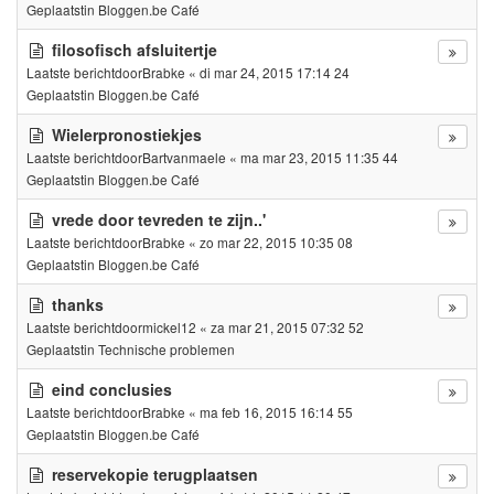
Geplaatstin
Bloggen.be Café
filosofisch afsluitertje
Laatste berichtdoor
Brabke
«
di mar 24, 2015 17:14 24
Geplaatstin
Bloggen.be Café
Wielerpronostiekjes
Laatste berichtdoor
Bartvanmaele
«
ma mar 23, 2015 11:35 44
Geplaatstin
Bloggen.be Café
vrede door tevreden te zijn..'
Laatste berichtdoor
Brabke
«
zo mar 22, 2015 10:35 08
Geplaatstin
Bloggen.be Café
thanks
Laatste berichtdoor
mickel12
«
za mar 21, 2015 07:32 52
Geplaatstin
Technische problemen
eind conclusies
Laatste berichtdoor
Brabke
«
ma feb 16, 2015 16:14 55
Geplaatstin
Bloggen.be Café
reservekopie terugplaatsen