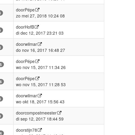
door
Pépe
4
zo mei 27, 2018 10:24 08
door
HofB
6
di dec 12, 2017 23:21 03
door
wilmar
4
do nov 16, 2017 16:48 27
door
Pépe
5
wo nov 15, 2017 11:34 26
door
Pépe
6
wo nov 15, 2017 11:28 53
door
wilmar
8
wo okt 18, 2017 15:56 43
door
compostmeester
0
di sep 12, 2017 18:44 59
door
stijn78
4