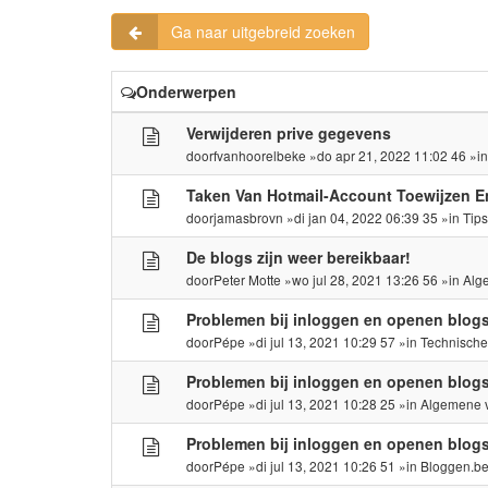
Ga naar uitgebreid zoeken
Onderwerpen
Verwijderen prive gegevens
door
fvanhoorelbeke
»do apr 21, 2022 11:02 46 »i
Taken Van Hotmail-Account Toewijzen E
door
jamasbrovn
»di jan 04, 2022 06:39 35 »in
Tip
De blogs zijn weer bereikbaar!
door
Peter Motte
»wo jul 28, 2021 13:26 56 »in
Alg
Problemen bij inloggen en openen blog
door
Pépe
»di jul 13, 2021 10:29 57 »in
Technisch
Problemen bij inloggen en openen blog
door
Pépe
»di jul 13, 2021 10:28 25 »in
Algemene 
Problemen bij inloggen en openen blog
door
Pépe
»di jul 13, 2021 10:26 51 »in
Bloggen.b