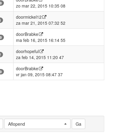
9
zo mar 22, 2015 10:35 08
door
mickel12
4
za mar 21, 2015 07:32 52
door
Brabke
9
ma feb 16, 2015 16:14 55
door
hopeful
2
za feb 14, 2015 11:20 47
door
Brabke
9
vr jan 09, 2015 08:47 37
Aflopend