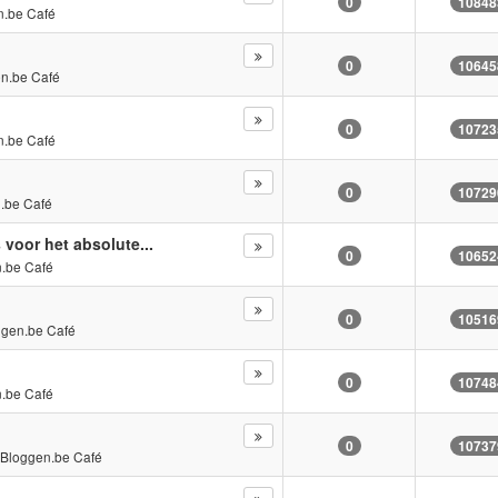
0
10848
n.be Café
0
10645
n.be Café
0
10723
n.be Café
0
10729
.be Café
voor het absolute...
0
10652
.be Café
0
10516
ggen.be Café
0
10748
.be Café
0
10737
n
Bloggen.be Café