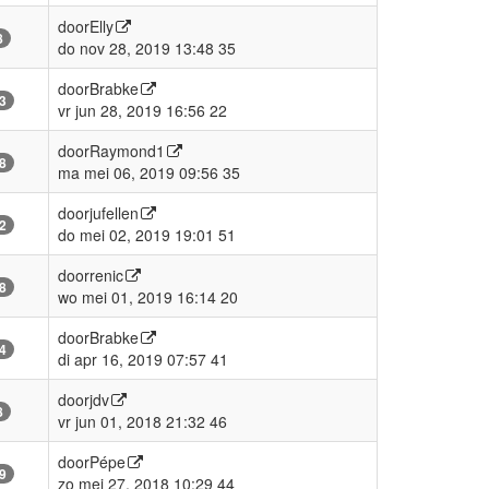
door
Elly
8
do nov 28, 2019 13:48 35
door
Brabke
3
vr jun 28, 2019 16:56 22
door
Raymond1
8
ma mei 06, 2019 09:56 35
door
jufellen
2
do mei 02, 2019 19:01 51
door
renic
8
wo mei 01, 2019 16:14 20
door
Brabke
4
di apr 16, 2019 07:57 41
door
jdv
8
vr jun 01, 2018 21:32 46
door
Pépe
9
zo mei 27, 2018 10:29 44