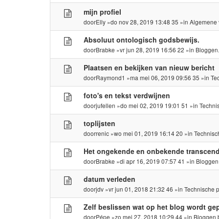
mijn profiel
door
Elly
»do nov 28, 2019 13:48 35 »in
Algemene 
Absoluut ontologisch godsbewijs.
door
Brabke
»vr jun 28, 2019 16:56 22 »in
Bloggen
Plaatsen en bekijken van nieuw bericht
door
Raymond1
»ma mei 06, 2019 09:56 35 »in
Te
foto's en tekst verdwijnen
door
jufellen
»do mei 02, 2019 19:01 51 »in
Techni
toplijsten
door
renic
»wo mei 01, 2019 16:14 20 »in
Technisc
Het ongekende en onbekende transcende
door
Brabke
»di apr 16, 2019 07:57 41 »in
Bloggen
datum verleden
door
jdv
»vr jun 01, 2018 21:32 46 »in
Technische 
Zelf beslissen wat op het blog wordt gep
door
Pépe
»zo mei 27, 2018 10:29 44 »in
Bloggen.