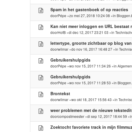
Spam in het gastenboek of op reacties
door
Pépe
»zo mei 27, 2018 10:24 08 »in
Bloggen.
Kan niet meer inloggen en URL bestaat 
door
HofB
»di dec 12, 2017 23:21 03 »in
Technisch
lettertype, grootte zichtbaar op blog va
door
wilmar
»do nov 16, 2017 16:48 27 »in
Technis
Gebruikershulpgids
door
Pépe
»wo nov 15, 2017 11:34 26 »in
Algemen
Gebruikershulpgids
door
Pépe
»wo nov 15, 2017 11:28 53 »in
Bloggen
Brontekst
door
wilmar
»wo okt 18, 2017 15:56 43 »in
Technis
weer problemen met de nieuwe tekstedit
door
compostmeester
»di sep 12, 2017 18:44 59 »
Zoektocht favoriete track in mijn filmmuz