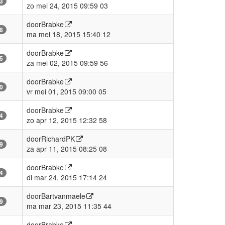
3
zo mei 24, 2015 09:59 03
door
Brabke
8
ma mei 18, 2015 15:40 12
door
Brabke
5
za mei 02, 2015 09:59 56
door
Brabke
0
vr mei 01, 2015 09:00 05
door
Brabke
4
zo apr 12, 2015 12:32 58
door
RichardPK
9
za apr 11, 2015 08:25 08
door
Brabke
4
di mar 24, 2015 17:14 24
door
Bartvanmaele
9
ma mar 23, 2015 11:35 44
door
Brabke