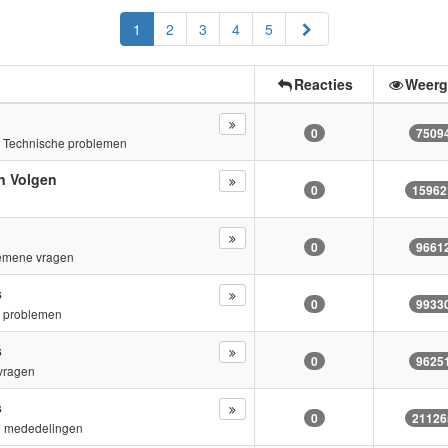
Volgende
1
2
3
4
5
Reacties
Weerg
0
7509
n
Technische problemen
n Volgen
0
15962
s
0
9661
emene vragen
s
0
9933
e problemen
s
0
9625
vragen
s
0
21126
e mededelingen