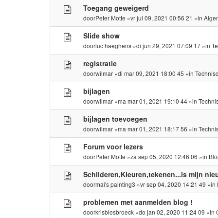
Toegang geweigerd
door
Peter Motte
»vr jul 09, 2021 00:56 21 »in
Alge
Slide show
door
luc haeghens
»di jun 29, 2021 07:09 17 »in
Te
registratie
door
wilmar
»di mar 09, 2021 18:00 45 »in
Technis
bijlagen
door
wilmar
»ma mar 01, 2021 19:10 44 »in
Techni
bijlagen toevoegen
door
wilmar
»ma mar 01, 2021 18:17 56 »in
Techni
Forum voor lezers
door
Peter Motte
»za sep 05, 2020 12:46 06 »in
Blo
Schilderen,Kleuren,tekenen...is mijn ni
door
mai's painting3
»vr sep 04, 2020 14:21 49 »in
problemen met aanmelden blog !
door
krisbiesbroeck
»do jan 02, 2020 11:24 09 »in