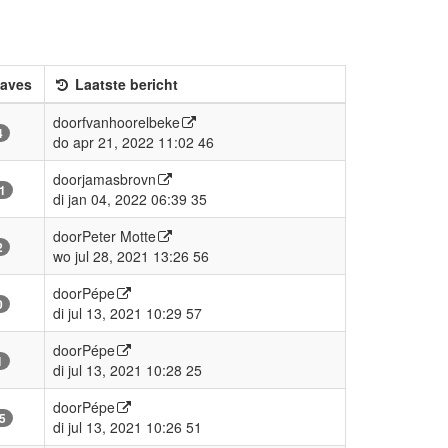
aves
Laatste bericht
door
fvanhoorelbeke
4
do apr 21, 2022 11:02 46
door
jamasbrovn
1
di jan 04, 2022 06:39 35
door
Peter Motte
2
wo jul 28, 2021 13:26 56
door
Pépe
0
di jul 13, 2021 10:29 57
door
Pépe
1
di jul 13, 2021 10:28 25
door
Pépe
5
di jul 13, 2021 10:26 51