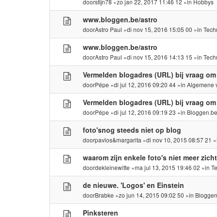
door
stijn78
»zo jan 22, 2017 11:46 12 »in
Hobbys
www.bloggen.be/astro
door
Astro Paul
»di nov 15, 2016 15:05 00 »in
Tech
www.bloggen.be/astro
door
Astro Paul
»di nov 15, 2016 14:13 15 »in
Tech
Vermelden blogadres (URL) bij vraag om
door
Pépe
»di jul 12, 2016 09:20 44 »in
Algemene 
Vermelden blogadres (URL) bij vraag om
door
Pépe
»di jul 12, 2016 09:19 23 »in
Bloggen.b
foto'snog steeds niet op blog
door
pavlos&margarita
»di nov 10, 2015 08:57 21 
waarom zijn enkele foto's niet meer zich
door
dekleinewitte
»ma jul 13, 2015 19:46 02 »in
T
de nieuwe. 'Logos' en Einstein
door
Brabke
»zo jun 14, 2015 09:02 50 »in
Bloggen
Pinksteren