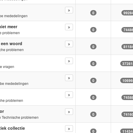
0
9928
be mededelingen
niet meer
0
7448
e problemen
n een woord
0
8118
che problemen
0
37281
e vragen
0
10696
.be mededelingen
0
7458
che problemen
or
0
7416
in
Technische problemen
iek collectie
0
11434