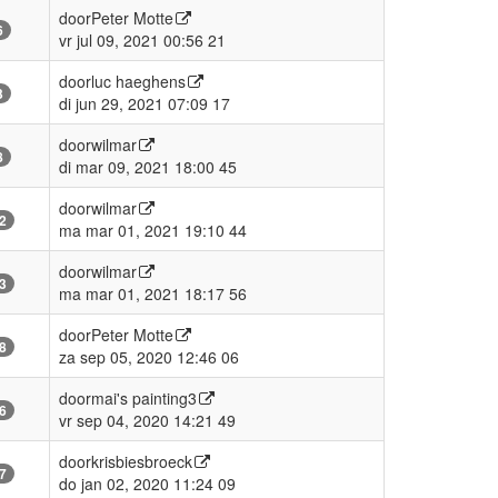
door
Peter Motte
6
vr jul 09, 2021 00:56 21
door
luc haeghens
3
di jun 29, 2021 07:09 17
door
wilmar
8
di mar 09, 2021 18:00 45
door
wilmar
2
ma mar 01, 2021 19:10 44
door
wilmar
3
ma mar 01, 2021 18:17 56
door
Peter Motte
8
za sep 05, 2020 12:46 06
door
mai's painting3
6
vr sep 04, 2020 14:21 49
door
krisbiesbroeck
7
do jan 02, 2020 11:24 09