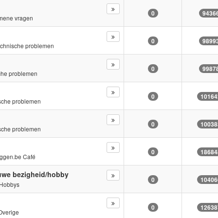
0
9436
mene vragen
0
9899
chnische problemen
0
9987
che problemen
0
10164
sche problemen
0
10038
sche problemen
0
18684
ggen.be Café
euwe bezigheid/hobby
0
10406
Hobbys
0
12638
Overige