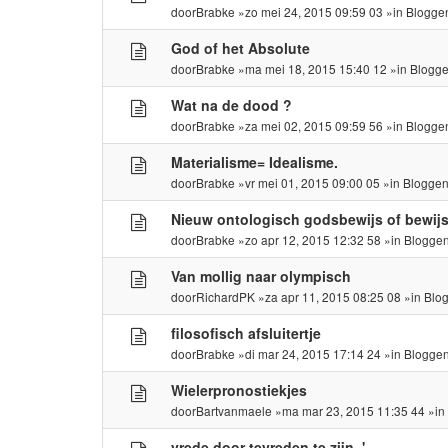
door
Brabke
»zo mei 24, 2015 09:59 03 »in
Blogge
God of het Absolute
door
Brabke
»ma mei 18, 2015 15:40 12 »in
Blogge
Wat na de dood ?
door
Brabke
»za mei 02, 2015 09:59 56 »in
Blogge
Materialisme= Idealisme.
door
Brabke
»vr mei 01, 2015 09:00 05 »in
Bloggen
Nieuw ontologisch godsbewijs of bewijs 
door
Brabke
»zo apr 12, 2015 12:32 58 »in
Bloggen
Van mollig naar olympisch
door
RichardPK
»za apr 11, 2015 08:25 08 »in
Blo
filosofisch afsluitertje
door
Brabke
»di mar 24, 2015 17:14 24 »in
Bloggen
Wielerpronostiekjes
door
Bartvanmaele
»ma mar 23, 2015 11:35 44 »i
vrede door tevreden te zijn..'