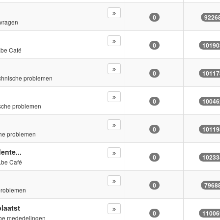
0
9226
vragen
0
10190
.be Café
0
10117
chnische problemen
0
10046
sche problemen
0
10119
he problemen
nte...
0
10233
.be Café
0
7968
problemen
laatst
0
11006
be mededelingen