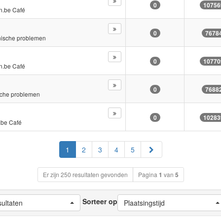
0
10756
n.be Café
0
7678
nische problemen
0
10770
n.be Café
0
7688
sche problemen
0
10283
.be Café
Volgende
1
2
3
4
5
Er zijn 250 resultaten gevonden
Pagina
1
van
5
Sorteer op
sultaten
Plaatsingstijd