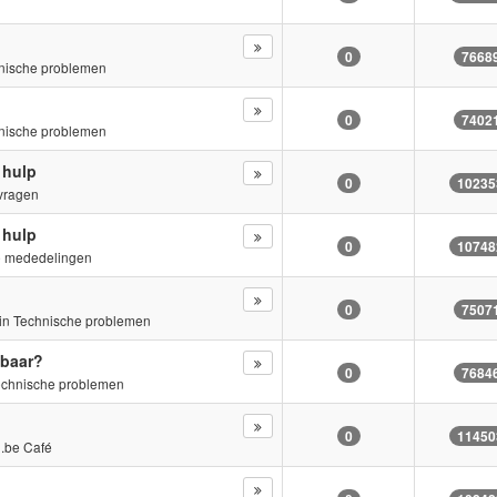
0
7668
nische problemen
0
7402
nische problemen
 hulp
0
10235
vragen
 hulp
0
10748
e mededelingen
0
7507
»in
Technische problemen
tbaar?
0
7684
echnische problemen
0
11450
.be Café