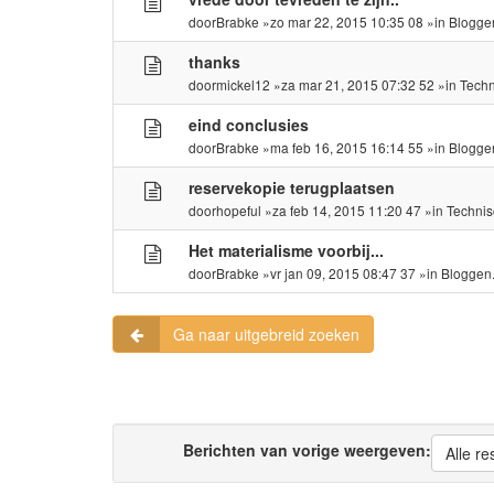
door
Brabke
»zo mar 22, 2015 10:35 08 »in
Blogge
thanks
door
mickel12
»za mar 21, 2015 07:32 52 »in
Tech
eind conclusies
door
Brabke
»ma feb 16, 2015 16:14 55 »in
Blogge
reservekopie terugplaatsen
door
hopeful
»za feb 14, 2015 11:20 47 »in
Techni
Het materialisme voorbij...
door
Brabke
»vr jan 09, 2015 08:47 37 »in
Bloggen
Ga naar uitgebreid zoeken
Berichten van vorige weergeven:
Alle re