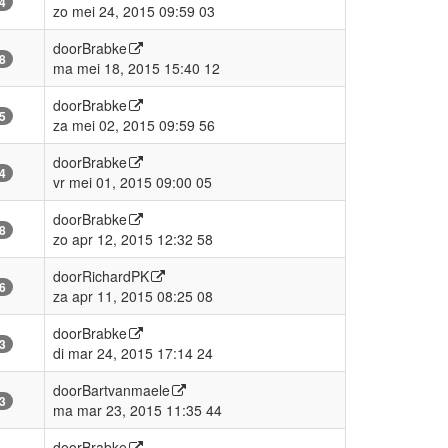
4
zo mei 24, 2015 09:59 03
door
Brabke
8
ma mei 18, 2015 15:40 12
door
Brabke
5
za mei 02, 2015 09:59 56
door
Brabke
4
vr mei 01, 2015 09:00 05
door
Brabke
8
zo apr 12, 2015 12:32 58
door
RichardPK
6
za apr 11, 2015 08:25 08
door
Brabke
3
di mar 24, 2015 17:14 24
door
Bartvanmaele
3
ma mar 23, 2015 11:35 44
door
Brabke