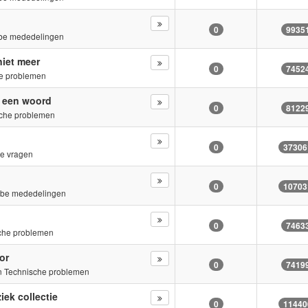
0
9935
be mededelingen
niet meer
0
7452
e problemen
n een woord
0
8122
che problemen
0
37306
e vragen
0
10703
.be mededelingen
0
7463
che problemen
or
0
7419
in
Technische problemen
iek collectie
0
11440