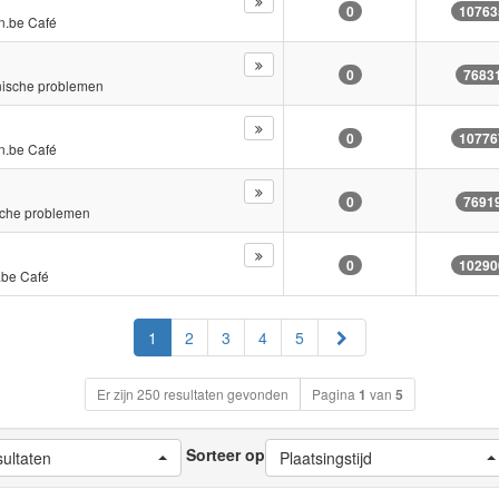
0
10763
n.be Café
0
7683
nische problemen
0
10776
n.be Café
0
7691
sche problemen
0
10290
.be Café
Volgende
1
2
3
4
5
Er zijn 250 resultaten gevonden
Pagina
1
van
5
Sorteer op
sultaten
Plaatsingstijd