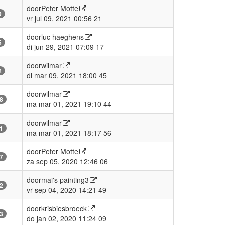
door
Peter Motte
9
vr jul 09, 2021 00:56 21
door
luc haeghens
5
di jun 29, 2021 07:09 17
door
wilmar
2
di mar 09, 2021 18:00 45
door
wilmar
8
ma mar 01, 2021 19:10 44
door
wilmar
1
ma mar 01, 2021 18:17 56
door
Peter Motte
7
za sep 05, 2020 12:46 06
door
mai's painting3
2
vr sep 04, 2020 14:21 49
door
krisbiesbroeck
3
do jan 02, 2020 11:24 09