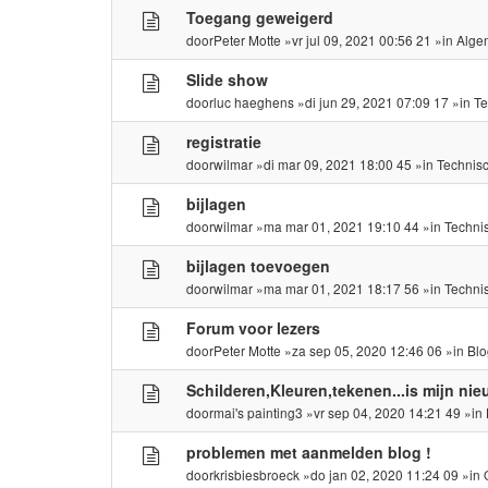
Toegang geweigerd
door
Peter Motte
»vr jul 09, 2021 00:56 21 »in
Alge
Slide show
door
luc haeghens
»di jun 29, 2021 07:09 17 »in
Te
registratie
door
wilmar
»di mar 09, 2021 18:00 45 »in
Technis
bijlagen
door
wilmar
»ma mar 01, 2021 19:10 44 »in
Techni
bijlagen toevoegen
door
wilmar
»ma mar 01, 2021 18:17 56 »in
Techni
Forum voor lezers
door
Peter Motte
»za sep 05, 2020 12:46 06 »in
Blo
Schilderen,Kleuren,tekenen...is mijn ni
door
mai's painting3
»vr sep 04, 2020 14:21 49 »in
problemen met aanmelden blog !
door
krisbiesbroeck
»do jan 02, 2020 11:24 09 »in