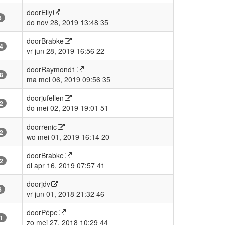
door
Elly
6
do nov 28, 2019 13:48 35
door
Brabke
4
vr jun 28, 2019 16:56 22
door
Raymond1
8
ma mei 06, 2019 09:56 35
door
jufellen
2
do mei 02, 2019 19:01 51
door
renic
2
wo mei 01, 2019 16:14 20
door
Brabke
2
di apr 16, 2019 07:57 41
door
jdv
8
vr jun 01, 2018 21:32 46
door
Pépe
1
zo mei 27, 2018 10:29 44