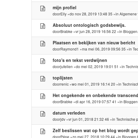
mijn profiel
door
Elly
»do nov 28, 2019 13:48 35 »in
Algemene 
Absoluut ontologisch godsbewijs.
door
Brabke
»vr jun 28, 2019 16:56 22 »in
Bloggen
Plaatsen en bekijken van nieuw bericht
door
Raymond1
»ma mei 06, 2019 09:56 35 »in
Te
foto's en tekst verdwijnen
door
jufellen
»do mei 02, 2019 19:01 51 »in
Techni
toplijsten
door
renic
»wo mei 01, 2019 16:14 20 »in
Technisc
Het ongekende en onbekende transcende
door
Brabke
»di apr 16, 2019 07:57 41 »in
Bloggen
datum verleden
door
jdv
»vr jun 01, 2018 21:32 46 »in
Technische 
Zelf beslissen wat op het blog wordt gep
door
Pépe
»zo mei 27, 2018 10:29 44 »in
Bloggen.