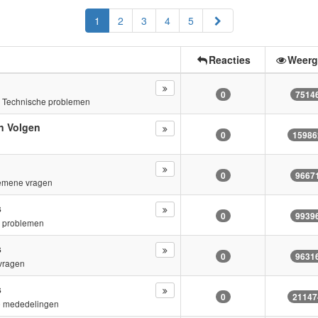
Volgende
1
2
3
4
5
Reacties
Weerg
0
7514
n
Technische problemen
n Volgen
0
15986
s
0
9667
emene vragen
s
0
9939
e problemen
s
0
9631
vragen
s
0
21147
e mededelingen