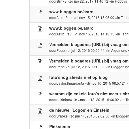
door
stijn78
»zo jan 22, 2017 11:46 12 »in
Hobbys
www.bloggen.be/astro
door
Astro Paul
»di nov 15, 2016 15:05 00 »in
Tech
www.bloggen.be/astro
door
Astro Paul
»di nov 15, 2016 14:13 15 »in
Tech
Vermelden blogadres (URL) bij vraag om
door
Pépe
»di jul 12, 2016 09:20 44 »in
Algemene 
Vermelden blogadres (URL) bij vraag om
door
Pépe
»di jul 12, 2016 09:19 23 »in
Bloggen.b
foto'snog steeds niet op blog
door
pavlos&margarita
»di nov 10, 2015 08:57 21 
waarom zijn enkele foto's niet meer zich
door
dekleinewitte
»ma jul 13, 2015 19:46 02 »in
T
de nieuwe. 'Logos' en Einstein
door
Brabke
»zo jun 14, 2015 09:02 50 »in
Bloggen
Pinksteren