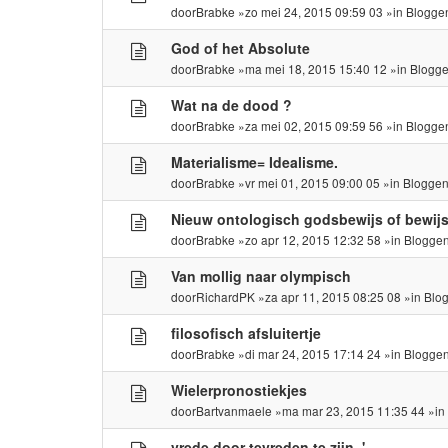
door
Brabke
»zo mei 24, 2015 09:59 03 »in
Blogge
God of het Absolute
door
Brabke
»ma mei 18, 2015 15:40 12 »in
Blogge
Wat na de dood ?
door
Brabke
»za mei 02, 2015 09:59 56 »in
Blogge
Materialisme= Idealisme.
door
Brabke
»vr mei 01, 2015 09:00 05 »in
Bloggen
Nieuw ontologisch godsbewijs of bewijs 
door
Brabke
»zo apr 12, 2015 12:32 58 »in
Bloggen
Van mollig naar olympisch
door
RichardPK
»za apr 11, 2015 08:25 08 »in
Blo
filosofisch afsluitertje
door
Brabke
»di mar 24, 2015 17:14 24 »in
Bloggen
Wielerpronostiekjes
door
Bartvanmaele
»ma mar 23, 2015 11:35 44 »i
vrede door tevreden te zijn..'