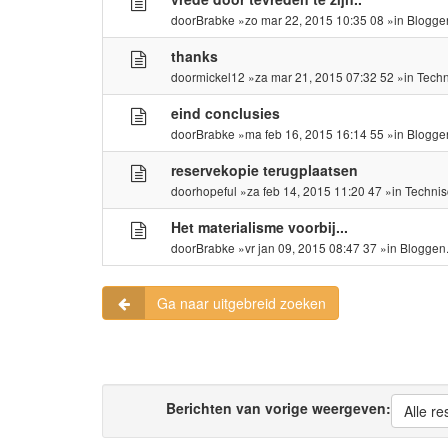
door
Brabke
»zo mar 22, 2015 10:35 08 »in
Blogge
thanks
door
mickel12
»za mar 21, 2015 07:32 52 »in
Tech
eind conclusies
door
Brabke
»ma feb 16, 2015 16:14 55 »in
Blogge
reservekopie terugplaatsen
door
hopeful
»za feb 14, 2015 11:20 47 »in
Techni
Het materialisme voorbij...
door
Brabke
»vr jan 09, 2015 08:47 37 »in
Bloggen
Ga naar uitgebreid zoeken
Berichten van vorige weergeven:
Alle re