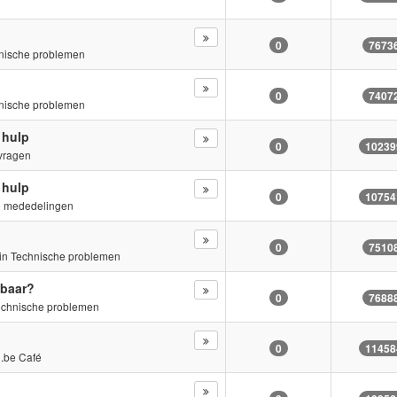
0
7673
nische problemen
0
7407
nische problemen
 hulp
0
10239
vragen
 hulp
0
10754
e mededelingen
0
7510
»in
Technische problemen
tbaar?
0
7688
echnische problemen
0
11458
.be Café