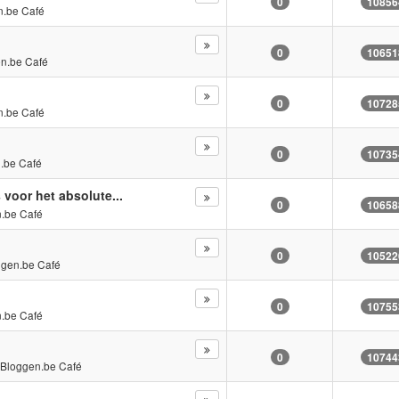
0
10856
n.be Café
0
10651
n.be Café
0
10728
n.be Café
0
10735
.be Café
voor het absolute...
0
10658
.be Café
0
10522
ggen.be Café
0
10755
.be Café
0
10744
n
Bloggen.be Café