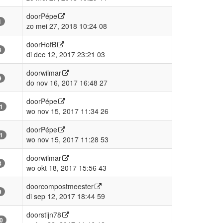
door
Pépe
1
zo mei 27, 2018 10:24 08
door
HofB
4
di dec 12, 2017 23:21 03
door
wilmar
9
do nov 16, 2017 16:48 27
door
Pépe
1
wo nov 15, 2017 11:34 26
door
Pépe
1
wo nov 15, 2017 11:28 53
door
wilmar
3
wo okt 18, 2017 15:56 43
door
compostmeester
9
di sep 12, 2017 18:44 59
door
stijn78
0