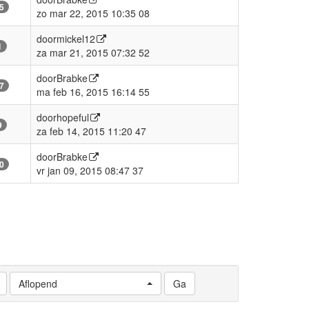
5
zo mar 22, 2015 10:35 08
door
mickel12
1
za mar 21, 2015 07:32 52
door
Brabke
7
ma feb 16, 2015 16:14 55
door
hopeful
9
za feb 14, 2015 11:20 47
door
Brabke
0
vr jan 09, 2015 08:47 37
Aflopend