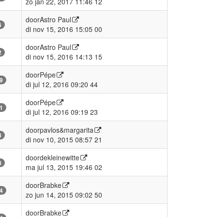
zo jan 22, 2017 11:46 12
door
Astro Paul
6
di nov 15, 2016 15:05 00
door
Astro Paul
2
di nov 15, 2016 14:13 15
door
Pépe
9
di jul 12, 2016 09:20 44
door
Pépe
1
di jul 12, 2016 09:19 23
door
pavlos&margarita
8
di nov 10, 2015 08:57 21
door
dekleinewitte
8
ma jul 13, 2015 19:46 02
door
Brabke
4
zo jun 14, 2015 09:02 50
door
Brabke