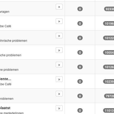
0
9233
vragen
0
10196
.be Café
0
10122
chnische problemen
0
10054
sche problemen
0
10126
he problemen
nte...
0
10239
.be Café
0
7972
problemen
laatst
0
11013
be mededelingen