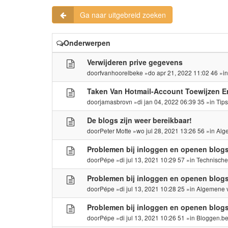
Ga naar uitgebreid zoeken
Onderwerpen
Verwijderen prive gegevens
door
fvanhoorelbeke
»do apr 21, 2022 11:02 46 »i
Taken Van Hotmail-Account Toewijzen E
door
jamasbrovn
»di jan 04, 2022 06:39 35 »in
Tip
De blogs zijn weer bereikbaar!
door
Peter Motte
»wo jul 28, 2021 13:26 56 »in
Alg
Problemen bij inloggen en openen blog
door
Pépe
»di jul 13, 2021 10:29 57 »in
Technisch
Problemen bij inloggen en openen blog
door
Pépe
»di jul 13, 2021 10:28 25 »in
Algemene 
Problemen bij inloggen en openen blog
door
Pépe
»di jul 13, 2021 10:26 51 »in
Bloggen.b