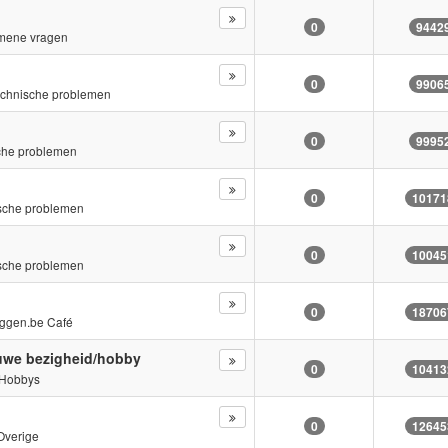
0
9442
mene vragen
0
9906
chnische problemen
0
9995
che problemen
0
10171
sche problemen
0
10045
sche problemen
0
18706
ggen.be Café
euwe bezigheid/hobby
0
10413
Hobbys
0
12645
Overige