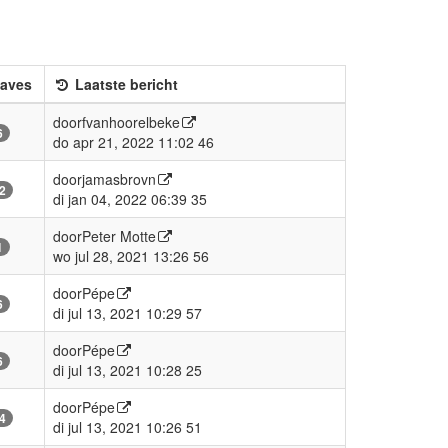
aves
Laatste bericht
door
fvanhoorelbeke
6
do apr 21, 2022 11:02 46
door
jamasbrovn
2
di jan 04, 2022 06:39 35
door
Peter Motte
1
wo jul 28, 2021 13:26 56
door
Pépe
6
di jul 13, 2021 10:29 57
door
Pépe
6
di jul 13, 2021 10:28 25
door
Pépe
4
di jul 13, 2021 10:26 51