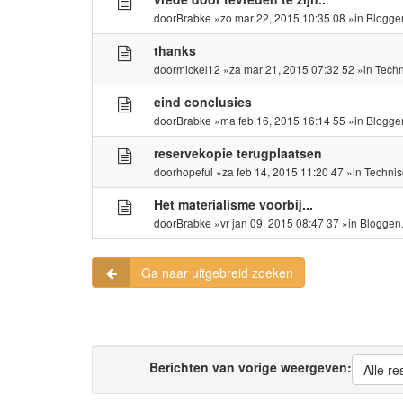
door
Brabke
»zo mar 22, 2015 10:35 08 »in
Blogge
thanks
door
mickel12
»za mar 21, 2015 07:32 52 »in
Tech
eind conclusies
door
Brabke
»ma feb 16, 2015 16:14 55 »in
Blogge
reservekopie terugplaatsen
door
hopeful
»za feb 14, 2015 11:20 47 »in
Techni
Het materialisme voorbij...
door
Brabke
»vr jan 09, 2015 08:47 37 »in
Bloggen
Ga naar uitgebreid zoeken
Berichten van vorige weergeven:
Alle re