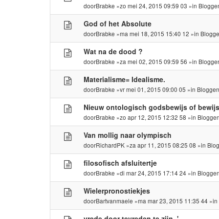
door
Brabke
»zo mei 24, 2015 09:59 03 »in
Blogge
God of het Absolute
door
Brabke
»ma mei 18, 2015 15:40 12 »in
Blogge
Wat na de dood ?
door
Brabke
»za mei 02, 2015 09:59 56 »in
Blogge
Materialisme= Idealisme.
door
Brabke
»vr mei 01, 2015 09:00 05 »in
Bloggen
Nieuw ontologisch godsbewijs of bewijs 
door
Brabke
»zo apr 12, 2015 12:32 58 »in
Bloggen
Van mollig naar olympisch
door
RichardPK
»za apr 11, 2015 08:25 08 »in
Blo
filosofisch afsluitertje
door
Brabke
»di mar 24, 2015 17:14 24 »in
Bloggen
Wielerpronostiekjes
door
Bartvanmaele
»ma mar 23, 2015 11:35 44 »i
vrede door tevreden te zijn..'