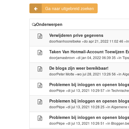
Ga naar uitgebreid zoeken
Onderwerpen
Verwijderen prive gegevens
door
fvanhoorelbeke
»do apr 21, 2022 11:02 46 »i
Taken Van Hotmail-Account Toewijzen E
door
jamasbrovn
»di jan 04, 2022 06:39 35 »in
Tip
De blogs zijn weer bereikbaar!
door
Peter Motte
»wo jul 28, 2021 13:26 56 »in
Alg
Problemen bij inloggen en openen blog
door
Pépe
»di jul 13, 2021 10:29 57 »in
Technisch
Problemen bij inloggen en openen blog
door
Pépe
»di jul 13, 2021 10:28 25 »in
Algemene 
Problemen bij inloggen en openen blog
door
Pépe
»di jul 13, 2021 10:26 51 »in
Bloggen.b