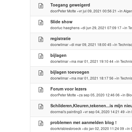
Toegang geweigerd
door
Peter Motte
»vr jul 09, 2021 00:56 21 »in
Alge
Slide show
door
luc haeghens
»di jun 29, 2021 07:09 17 »in
Te
registratie
door
wilmar
»di mar 09, 2021 18:00 45 »in
Technis
bijlagen
door
wilmar
»ma mar 01, 2021 19:10 44 »in
Techni
bijlagen toevoegen
door
wilmar
»ma mar 01, 2021 18:17 56 »in
Techni
Forum voor lezers
door
Peter Motte
»za sep 05, 2020 12:46 06 »in
Blo
Schilderen,Kleuren,tekenen...is mijn ni
door
mai's painting3
»vr sep 04, 2020 14:21 49 »in
problemen met aanmelden blog !
door
krisbiesbroeck
»do jan 02, 2020 11:24 09 »in