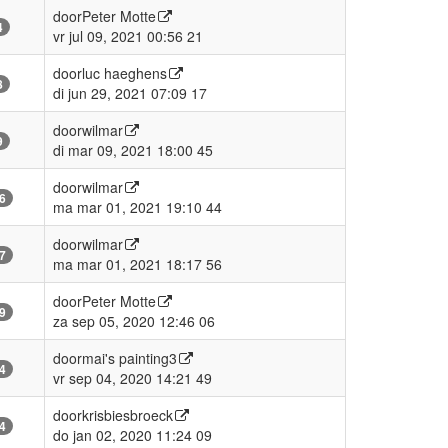
door
Peter Motte
4
vr jul 09, 2021 00:56 21
door
luc haeghens
8
di jun 29, 2021 07:09 17
door
wilmar
9
di mar 09, 2021 18:00 45
door
wilmar
6
ma mar 01, 2021 19:10 44
door
wilmar
7
ma mar 01, 2021 18:17 56
door
Peter Motte
9
za sep 05, 2020 12:46 06
door
mai's painting3
4
vr sep 04, 2020 14:21 49
door
krisbiesbroeck
4
do jan 02, 2020 11:24 09