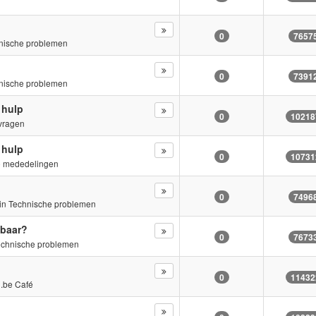
0
7657
nische problemen
0
7391
nische problemen
 hulp
0
10218
vragen
 hulp
0
10731
e mededelingen
0
7496
»in
Technische problemen
tbaar?
0
7673
echnische problemen
0
11432
.be Café