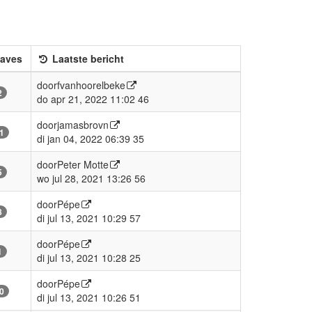
aves
Laatste bericht
door
fvanhoorelbeke
2
do apr 21, 2022 11:02 46
door
jamasbrovn
1
di jan 04, 2022 06:39 35
door
Peter Motte
5
wo jul 28, 2021 13:26 56
door
Pépe
8
di jul 13, 2021 10:29 57
door
Pépe
1
di jul 13, 2021 10:28 25
door
Pépe
0
di jul 13, 2021 10:26 51