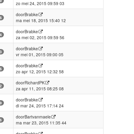
9
zo mei 24, 2015 09:59 03
door
Brabke
6
ma mei 18, 2015 15:40 12
door
Brabke
4
za mei 02, 2015 09:59 56
door
Brabke
3
vr mei 01, 2015 09:00 05
door
Brabke
6
zo apr 12, 2015 12:32 58
door
RichardPK
2
za apr 11, 2015 08:25 08
door
Brabke
9
di mar 24, 2015 17:14 24
door
Bartvanmaele
6
ma mar 23, 2015 11:35 44
door
Brabke