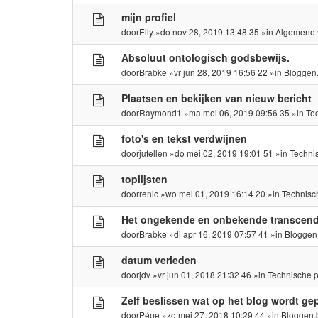
mijn profiel
door
Elly
»do nov 28, 2019 13:48 35 »in
Algemene 
Absoluut ontologisch godsbewijs.
door
Brabke
»vr jun 28, 2019 16:56 22 »in
Bloggen
Plaatsen en bekijken van nieuw bericht
door
Raymond1
»ma mei 06, 2019 09:56 35 »in
Te
foto's en tekst verdwijnen
door
jufellen
»do mei 02, 2019 19:01 51 »in
Techni
toplijsten
door
renic
»wo mei 01, 2019 16:14 20 »in
Technisc
Het ongekende en onbekende transcende
door
Brabke
»di apr 16, 2019 07:57 41 »in
Bloggen
datum verleden
door
jdv
»vr jun 01, 2018 21:32 46 »in
Technische 
Zelf beslissen wat op het blog wordt gep
door
Pépe
»zo mei 27, 2018 10:29 44 »in
Bloggen.