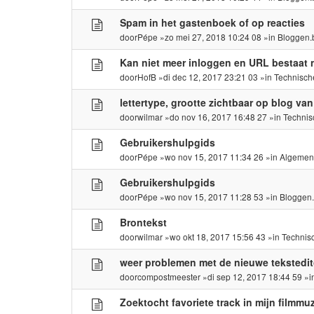
Spam in het gastenboek of op reacties
door
Pépe
»zo mei 27, 2018 10:24 08 »in
Bloggen.
Kan niet meer inloggen en URL bestaat 
door
HofB
»di dec 12, 2017 23:21 03 »in
Technisch
lettertype, grootte zichtbaar op blog va
door
wilmar
»do nov 16, 2017 16:48 27 »in
Technis
Gebruikershulpgids
door
Pépe
»wo nov 15, 2017 11:34 26 »in
Algemen
Gebruikershulpgids
door
Pépe
»wo nov 15, 2017 11:28 53 »in
Bloggen
Brontekst
door
wilmar
»wo okt 18, 2017 15:56 43 »in
Technis
weer problemen met de nieuwe tekstedit
door
compostmeester
»di sep 12, 2017 18:44 59 »
Zoektocht favoriete track in mijn filmmuz