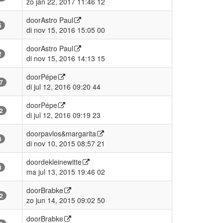
zo jan 22, 2017 11:46 12
door
Astro Paul
5
di nov 15, 2016 15:05 00
door
Astro Paul
2
di nov 15, 2016 14:13 15
door
Pépe
7
di jul 12, 2016 09:20 44
door
Pépe
2
di jul 12, 2016 09:19 23
door
pavlos&margarita
8
di nov 10, 2015 08:57 21
door
dekleinewitte
3
ma jul 13, 2015 19:46 02
door
Brabke
2
zo jun 14, 2015 09:02 50
door
Brabke