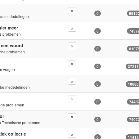
0
9912
be mededelingen
niet meer
0
7437
e problemen
n een woord
0
8107
che problemen
0
37211
e vragen
0
10680
.be mededelingen
0
7448
che problemen
or
0
7402
in
Technische problemen
iek collectie
0
11417