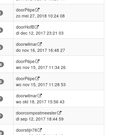
door
Pépe
2
zo mei 27, 2018 10:24 08
door
HofB
9
di dec 12, 2017 23:21 03
door
wilmar
5
do nov 16, 2017 16:48 27
door
Pépe
4
wo nov 15, 2017 11:34 26
door
Pépe
5
wo nov 15, 2017 11:28 53
door
wilmar
7
wo okt 18, 2017 15:56 43
door
compostmeester
7
di sep 12, 2017 18:44 59
door
stijn78
9