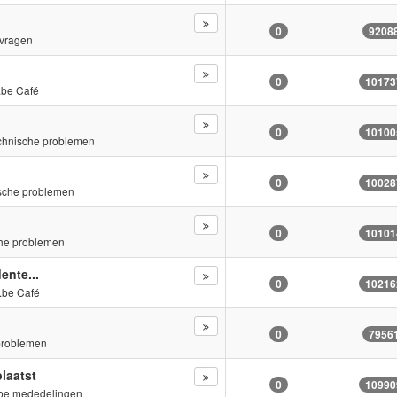
0
9208
vragen
0
10173
.be Café
0
10100
chnische problemen
0
10028
sche problemen
0
10101
he problemen
nte...
0
10216
.be Café
0
7956
problemen
laatst
0
10990
be mededelingen