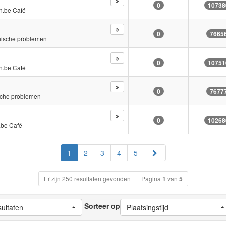
0
10738
n.be Café
0
7665
nische problemen
0
10751
n.be Café
0
7677
sche problemen
0
10268
.be Café
Volgende
1
2
3
4
5
Er zijn 250 resultaten gevonden
Pagina
1
van
5
Sorteer op
sultaten
Plaatsingstijd