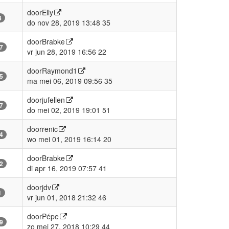
door
Elly
8
do nov 28, 2019 13:48 35
door
Brabke
7
vr jun 28, 2019 16:56 22
door
Raymond1
5
ma mei 06, 2019 09:56 35
door
jufellen
7
do mei 02, 2019 19:01 51
door
renic
4
wo mei 01, 2019 16:14 20
door
Brabke
2
di apr 16, 2019 07:57 41
door
jdv
1
vr jun 01, 2018 21:32 46
door
Pépe
9
zo mei 27, 2018 10:29 44