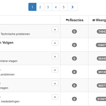
Volgende
1
2
3
4
5
Reacties
Weerg
0
7494
n
Technische problemen
n Volgen
0
15907
s
0
9644
emene vragen
s
0
9912
e problemen
s
0
9607
vragen
s
0
21067
e mededelingen