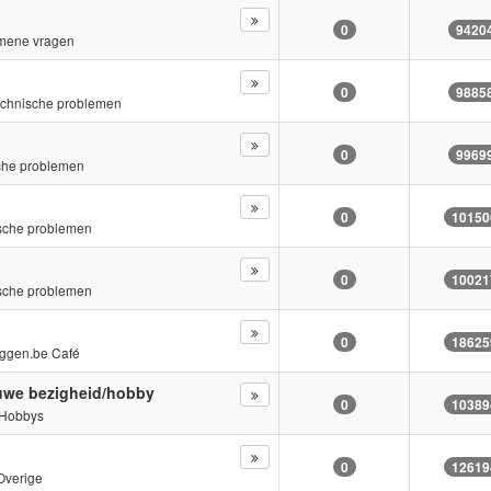
0
9420
mene vragen
0
9885
chnische problemen
0
9969
che problemen
0
10150
sche problemen
0
10021
sche problemen
0
18625
ggen.be Café
euwe bezigheid/hobby
0
10389
Hobbys
0
12619
Overige