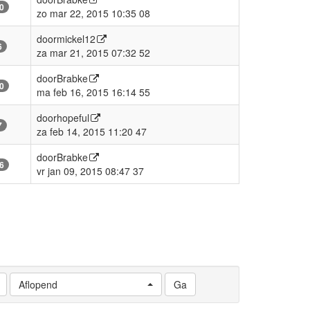
0
zo mar 22, 2015 10:35 08
door
mickel12
6
za mar 21, 2015 07:32 52
door
Brabke
0
ma feb 16, 2015 16:14 55
door
hopeful
7
za feb 14, 2015 11:20 47
door
Brabke
6
vr jan 09, 2015 08:47 37
Aflopend