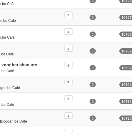
0
10829
n.be Café
0
10627
n.be Café
0
10706
n.be Café
0
10709
.be Café
voor het absolute...
0
10632
.be Café
0
10501
ggen.be Café
0
10731
.be Café
0
10720
n
Bloggen.be Café