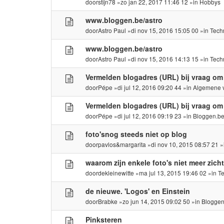
door
stijn78
»zo jan 22, 2017 11:46 12 »in
Hobbys
www.bloggen.be/astro
door
Astro Paul
»di nov 15, 2016 15:05 00 »in
Tech
www.bloggen.be/astro
door
Astro Paul
»di nov 15, 2016 14:13 15 »in
Tech
Vermelden blogadres (URL) bij vraag om
door
Pépe
»di jul 12, 2016 09:20 44 »in
Algemene 
Vermelden blogadres (URL) bij vraag om
door
Pépe
»di jul 12, 2016 09:19 23 »in
Bloggen.b
foto'snog steeds niet op blog
door
pavlos&margarita
»di nov 10, 2015 08:57 21 
waarom zijn enkele foto's niet meer zich
door
dekleinewitte
»ma jul 13, 2015 19:46 02 »in
T
de nieuwe. 'Logos' en Einstein
door
Brabke
»zo jun 14, 2015 09:02 50 »in
Bloggen
Pinksteren