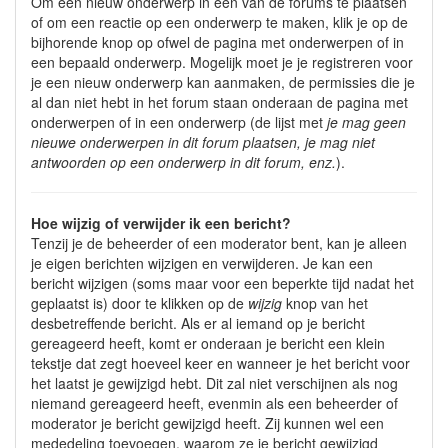
Om een nieuw onderwerp in één van de forums te plaatsen
of om een reactie op een onderwerp te maken, klik je op de
bijhorende knop op ofwel de pagina met onderwerpen of in
een bepaald onderwerp. Mogelijk moet je je registreren voor
je een nieuw onderwerp kan aanmaken, de permissies die je
al dan niet hebt in het forum staan onderaan de pagina met
onderwerpen of in een onderwerp (de lijst met
je mag geen
nieuwe onderwerpen in dit forum plaatsen, je mag niet
antwoorden op een onderwerp in dit forum, enz.
).
Hoe wijzig of verwijder ik een bericht?
Tenzij je de beheerder of een moderator bent, kan je alleen
je eigen berichten wijzigen en verwijderen. Je kan een
bericht wijzigen (soms maar voor een beperkte tijd nadat het
geplaatst is) door te klikken op de
wijzig
knop van het
desbetreffende bericht. Als er al iemand op je bericht
gereageerd heeft, komt er onderaan je bericht een klein
tekstje dat zegt hoeveel keer en wanneer je het bericht voor
het laatst je gewijzigd hebt. Dit zal niet verschijnen als nog
niemand gereageerd heeft, evenmin als een beheerder of
moderator je bericht gewijzigd heeft. Zij kunnen wel een
mededeling toevoegen, waarom ze je bericht gewijzigd