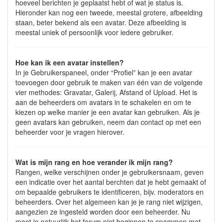
hoeveel berichten je geplaatst hebt of wat je status is.
Hieronder kan nog een tweede, meestal grotere, afbeelding
staan, beter bekend als een avatar. Deze afbeelding is
meestal uniek of persoonlijk voor iedere gebruiker.
Hoe kan ik een avatar instellen?
In je Gebruikerspaneel, onder “Profiel” kan je een avatar
toevoegen door gebruik te maken van één van de volgende
vier methodes: Gravatar, Galerij, Afstand of Upload. Het is
aan de beheerders om avatars in te schakelen en om te
kiezen op welke manier je een avatar kan gebruiken. Als je
geen avatars kan gebruiken, neem dan contact op met een
beheerder voor je vragen hierover.
Wat is mijn rang en hoe verander ik mijn rang?
Rangen, welke verschijnen onder je gebruikersnaam, geven
een indicatie over het aantal berchten dat je hebt gemaakt of
om bepaalde gebruikers te identificeren, bijv. moderators en
beheerders. Over het algemeen kan je je rang niet wijzigen,
aangezien ze ingesteld worden door een beheerder. Nu
moet je natuurlijk het forum niet beginnen te spammen met