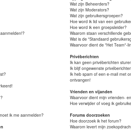
Wat zijn Beheerders?
Wat zijn Moderators?
Wat zijn gebruikersgroepen?
Hoe word ik lid van een gebruik
Hoe word ik een groepsleider?
r aanmelden!?
Waarom staan verschillende gebr
Wat is de "Standaard gebruikers
Waarvoor dient de "Het Team"-li
Privéberichten
Ik kan geen privéberichten sture
Ik blijf ongewenste privébericht
jst?
Ik heb spam of een e-mail met o
ontvangen!
erkeerd!
Vrienden en vijanden
m?
Waarvoor dient mijn vrienden- en 
Hoe verwijder of voeg ik gebruike
, moet ik me aanmelden?
Forums doorzoeken
Hoe doorzoek ik het forum?
en
Waarom levert mijn zoekopdracht