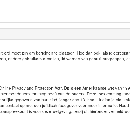
treerd moet zijn om berichten te plaatsen. Hoe dan ook, als je geregist
uren, andere gebruikers e-mailen, lid worden van gebruikersgroepen, e
nline Privacy and Protection Act". Dit is een Amerikaanse wet van 1998
 hiervoor de toestemming heeft van de ouders. Deze toestemming moet 
nlijke gegevens van hun kind, jonger dan 13, heeft. Indien je niet zeke
 dan contact op met een juridisch raadgever voor meer informatie. Ho
t aanspreekpunt is voor deze wetgeving, tenzij dit hieronder vermeld wo