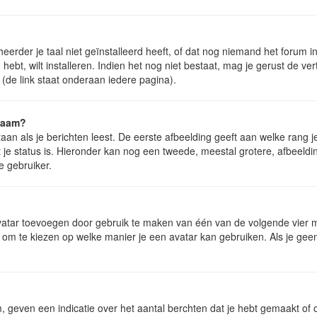
der je taal niet geïnstalleerd heeft, of dat nog niemand het forum in j
 hebt, wilt installeren. Indien het nog niet bestaat, mag je gerust de v
de link staat onderaan iedere pagina).
snaam?
n als je berichten leest. De eerste afbeelding geeft aan welke rang je h
 je status is. Hieronder kan nog een tweede, meestal grotere, afbeeldi
e gebruiker.
avatar toevoegen door gebruik te maken van één van de volgende vier m
 om te kiezen op welke manier je een avatar kan gebruiken. Als je ge
geven een indicatie over het aantal berchten dat je hebt gemaakt of om