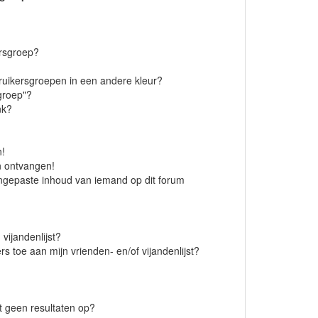
ersgroep?
uikersgroepen in een andere kleur?
groep"?
nk?
n!
en ontvangen!
ngepaste inhoud van iemand op dit forum
vijandenlijst?
rs toe aan mijn vrienden- en/of vijandenlijst?
 geen resultaten op?