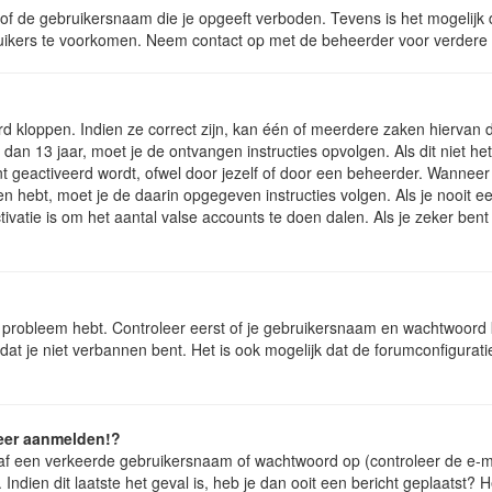
of de gebruikersnaam die je opgeeft verboden. Tevens is het mogelijk d
ruikers te voorkomen. Neem contact op met de beheerder voor verdere 
 kloppen. Indien ze correct zijn, kan één of meerdere zaken hiervan d
nt dan 13 jaar, moet je de ontvangen instructies opvolgen. Als dit niet 
geactiveerd wordt, ofwel door jezelf of door een beheerder. Wanneer 
ngen hebt, moet je de daarin opgegeven instructies volgen. Als je nooi
ivatie is om het aantal valse accounts te doen dalen. Als je zeker ben
t probleem hebt. Controleer eerst of je gebruikersnaam en wachtwoord kl
t je niet verbannen bent. Het is ook mogelijk dat de forumconfiguratie
meer aanmelden!?
f een verkeerde gebruikersnaam of wachtwoord op (controleer de e-ma
Indien dit laatste het geval is, heb je dan ooit een bericht geplaatst? 