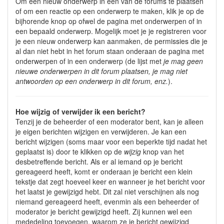
Om een nieuw onderwerp in één van de forums te plaatsen
of om een reactie op een onderwerp te maken, klik je op de
bijhorende knop op ofwel de pagina met onderwerpen of in
een bepaald onderwerp. Mogelijk moet je je registreren voor
je een nieuw onderwerp kan aanmaken, de permissies die je
al dan niet hebt in het forum staan onderaan de pagina met
onderwerpen of in een onderwerp (de lijst met
je mag geen
nieuwe onderwerpen in dit forum plaatsen, je mag niet
antwoorden op een onderwerp in dit forum, enz.
).
Hoe wijzig of verwijder ik een bericht?
Tenzij je de beheerder of een moderator bent, kan je alleen
je eigen berichten wijzigen en verwijderen. Je kan een
bericht wijzigen (soms maar voor een beperkte tijd nadat het
geplaatst is) door te klikken op de
wijzig
knop van het
desbetreffende bericht. Als er al iemand op je bericht
gereageerd heeft, komt er onderaan je bericht een klein
tekstje dat zegt hoeveel keer en wanneer je het bericht voor
het laatst je gewijzigd hebt. Dit zal niet verschijnen als nog
niemand gereageerd heeft, evenmin als een beheerder of
moderator je bericht gewijzigd heeft. Zij kunnen wel een
mededeling toevoegen, waarom ze je bericht gewijzigd