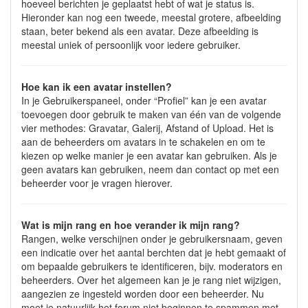
hoeveel berichten je geplaatst hebt of wat je status is.
Hieronder kan nog een tweede, meestal grotere, afbeelding
staan, beter bekend als een avatar. Deze afbeelding is
meestal uniek of persoonlijk voor iedere gebruiker.
Hoe kan ik een avatar instellen?
In je Gebruikerspaneel, onder “Profiel” kan je een avatar
toevoegen door gebruik te maken van één van de volgende
vier methodes: Gravatar, Galerij, Afstand of Upload. Het is
aan de beheerders om avatars in te schakelen en om te
kiezen op welke manier je een avatar kan gebruiken. Als je
geen avatars kan gebruiken, neem dan contact op met een
beheerder voor je vragen hierover.
Wat is mijn rang en hoe verander ik mijn rang?
Rangen, welke verschijnen onder je gebruikersnaam, geven
een indicatie over het aantal berchten dat je hebt gemaakt of
om bepaalde gebruikers te identificeren, bijv. moderators en
beheerders. Over het algemeen kan je je rang niet wijzigen,
aangezien ze ingesteld worden door een beheerder. Nu
moet je natuurlijk het forum niet beginnen te spammen met